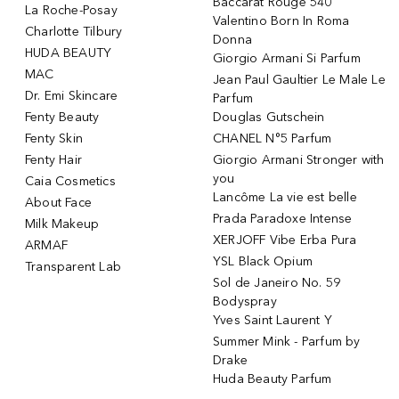
Baccarat Rouge 540
La Roche-Posay
Valentino Born In Roma
Charlotte Tilbury
Donna
HUDA BEAUTY
Giorgio Armani Si Parfum
MAC
Jean Paul Gaultier Le Male Le
Dr. Emi Skincare
Parfum
Fenty Beauty
Douglas Gutschein
Fenty Skin
CHANEL N°5 Parfum
Fenty Hair
Giorgio Armani Stronger with
you
Caia Cosmetics
Lancôme La vie est belle
About Face
Prada Paradoxe Intense
Milk Makeup
XERJOFF Vibe Erba Pura
ARMAF
YSL Black Opium
Transparent Lab
Sol de Janeiro No. 59
Bodyspray
Yves Saint Laurent Y
Summer Mink - Parfum by
Drake
Huda Beauty Parfum