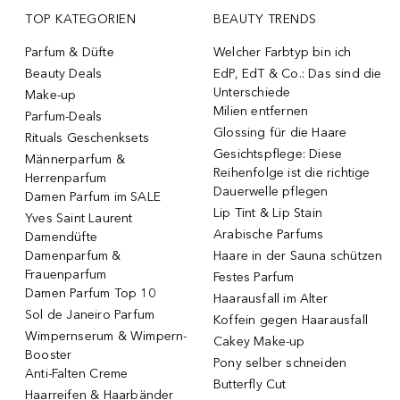
TOP KATEGORIEN
BEAUTY TRENDS
Parfum & Düfte
Welcher Farbtyp bin ich
Beauty Deals
EdP, EdT & Co.: Das sind die
Unterschiede
Make-up
Milien entfernen
Parfum-Deals
Glossing für die Haare
Rituals Geschenksets
Gesichtspflege: Diese
Männerparfum &
Reihenfolge ist die richtige
Herrenparfum
Dauerwelle pflegen
Damen Parfum im SALE
Lip Tint & Lip Stain
Yves Saint Laurent
Arabische Parfums
Damendüfte
Damenparfum &
Haare in der Sauna schützen
Frauenparfum
Festes Parfum
Damen Parfum Top 10
Haarausfall im Alter
Sol de Janeiro Parfum
Koffein gegen Haarausfall
Wimpernserum & Wimpern-
Cakey Make-up
Booster
Pony selber schneiden
Anti-Falten Creme
Butterfly Cut
Haarreifen & Haarbänder