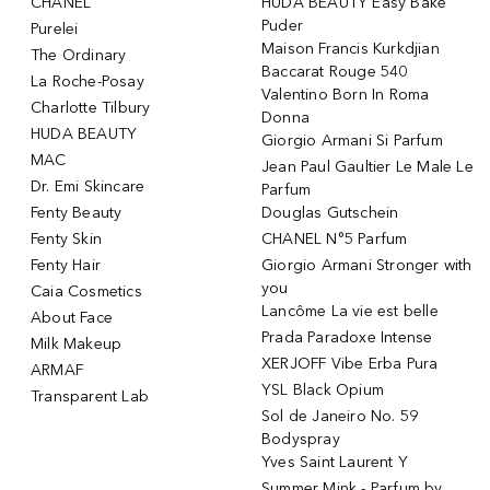
CHANEL
HUDA BEAUTY Easy Bake
Puder
Purelei
Maison Francis Kurkdjian
The Ordinary
Baccarat Rouge 540
La Roche-Posay
Valentino Born In Roma
Charlotte Tilbury
Donna
HUDA BEAUTY
Giorgio Armani Si Parfum
MAC
Jean Paul Gaultier Le Male Le
Dr. Emi Skincare
Parfum
Fenty Beauty
Douglas Gutschein
Fenty Skin
CHANEL N°5 Parfum
Fenty Hair
Giorgio Armani Stronger with
you
Caia Cosmetics
Lancôme La vie est belle
About Face
Prada Paradoxe Intense
Milk Makeup
XERJOFF Vibe Erba Pura
ARMAF
YSL Black Opium
Transparent Lab
Sol de Janeiro No. 59
Bodyspray
Yves Saint Laurent Y
Summer Mink - Parfum by