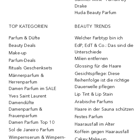
Drake
Huda Beauty Parfum
TOP KATEGORIEN
BEAUTY TRENDS
Parfum & Düfte
Welcher Farbtyp bin ich
Beauty Deals
EdP, EdT & Co.: Das sind die
Unterschiede
Make-up
Milien entfernen
Parfum-Deals
Glossing für die Haare
Rituals Geschenksets
Gesichtspflege: Diese
Männerparfum &
Reihenfolge ist die richtige
Herrenparfum
Dauerwelle pflegen
Damen Parfum im SALE
Lip Tint & Lip Stain
Yves Saint Laurent
Arabische Parfums
Damendüfte
Damenparfum &
Haare in der Sauna schützen
Frauenparfum
Festes Parfum
Damen Parfum Top 10
Haarausfall im Alter
Sol de Janeiro Parfum
Koffein gegen Haarausfall
Wimpernserum & Wimpern-
Cakey Make-up