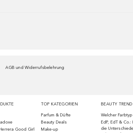
AGB und Widerrufsbelehrung
ODUKTE
TOP KATEGORIEN
BEAUTY TREND
Parfum & Düfte
Welcher Farbtyp 
radoxe
Beauty Deals
EdP, EdT & Co.:
die Unterschied
Herrera Good Girl
Make-up