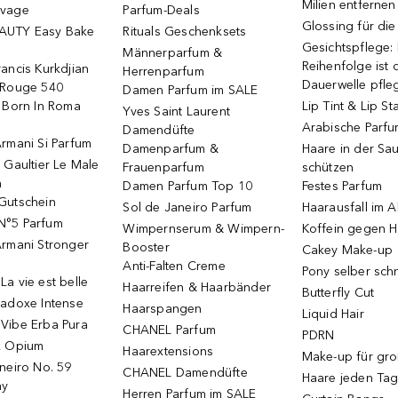
Milien entfernen
uvage
Parfum-Deals
Glossing für di
AUTY Easy Bake
Rituals Geschenksets
Gesichtspflege:
Männerparfum &
Reihenfolge ist d
ancis Kurkdjian
Herrenparfum
Dauerwelle pfle
 Rouge 540
Damen Parfum im SALE
o Born In Roma
Lip Tint & Lip St
Yves Saint Laurent
Arabische Parf
Damendüfte
rmani Si Parfum
Damenparfum &
Haare in der Sa
 Gaultier Le Male
Frauenparfum
schützen
m
Damen Parfum Top 10
Festes Parfum
Gutschein
Sol de Janeiro Parfum
Haarausfall im A
N°5 Parfum
Wimpernserum & Wimpern-
Koffein gegen H
Armani Stronger
Booster
Cakey Make-up
Anti-Falten Creme
Pony selber sch
a vie est belle
Haarreifen & Haarbänder
Butterfly Cut
radoxe Intense
Haarspangen
Liquid Hair
Vibe Erba Pura
CHANEL Parfum
PDRN
k Opium
Haarextensions
Make-up für gr
neiro No. 59
CHANEL Damendüfte
Haare jeden Ta
ay
Herren Parfum im SALE