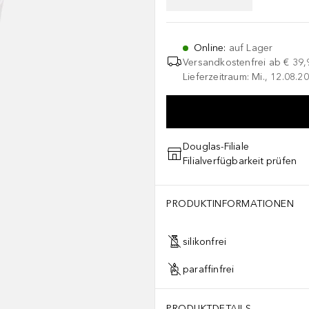
Online
:
auf Lager
Versandkostenfrei ab
€ 39,
Lieferzeitraum: Mi., 12.08.20
Douglas-Filiale
Filialverfügbarkeit prüfen
PRODUKTINFORMATIONEN
silikonfrei
paraffinfrei
PRODUKTDETAILS