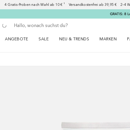
4 Gratis-Proben nach Wahl ab 10 € ¹ Versandkostenfrei ab 39,95 € 2–4 W
GRATIS: 8 L
Gehe zurück
Suche ausführen
ANGEBOTE
SALE
NEU & TRENDS
MARKEN
P
Angebote Menü öffnen
Sale Menü öffnen
NEU & TRENDS Menü öffnen
MARKEN Menü ö
P