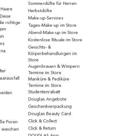
Sommerdüfte für Herren
e Haare
Herbstdüfte
 Diese
Make-up-Services
ie richtige
Tages-Make-up im Store
gen
Abend-Make-up im Store
ain
Kostenlose Rituale im Store
ums
Gesichts- &
una
Körperbehandlungen im
Store
Augenbrauen & Wimpern
lter
Termine im Store
aarausfall
Maniküre & Pediküre
Termine im Store
Studentenrabatt
neiden
Douglas Angebote
Geschenkverpackung
Douglas Beauty Card
Click & Collect
oße Poren
Click & Return
g waschen
DOUGLAS App