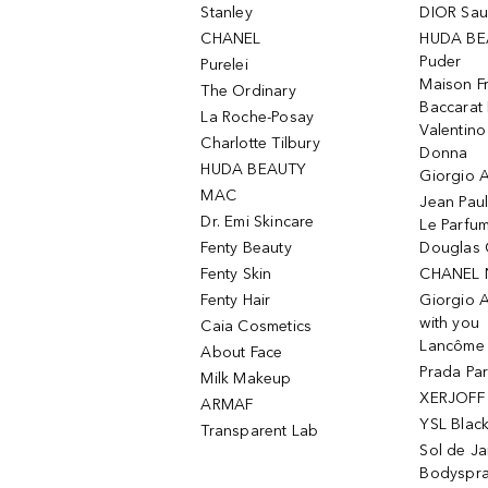
Stanley
DIOR Sa
CHANEL
HUDA BE
Puder
Purelei
Maison Fr
The Ordinary
Baccarat
La Roche-Posay
Valentin
Charlotte Tilbury
Donna
HUDA BEAUTY
Giorgio A
MAC
Jean Paul
Dr. Emi Skincare
Le Parfu
Fenty Beauty
Douglas 
Fenty Skin
CHANEL 
Fenty Hair
Giorgio 
with you
Caia Cosmetics
Lancôme L
About Face
Prada Pa
Milk Makeup
XERJOFF 
ARMAF
YSL Blac
Transparent Lab
Sol de Ja
Bodyspr