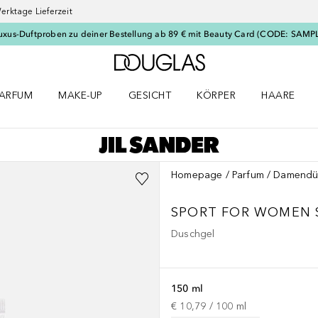
erktage Lieferzeit
uxus-Duftproben zu deiner Bestellung ab 89 € mit Beauty Card (CODE: SAMP
Zur Douglas Startseite
ARFUM
MAKE-UP
GESICHT
KÖRPER
HAARE
ffnen
arfum Menü öffnen
Make-up Menü öffnen
Gesicht Menü öffnen
Körper Menü öffnen
Haare Menü
Homepage
Parfum
Damendü
SPORT FOR WOMEN
Duschgel
150 ml
€ 10,79
 / 
100
ml