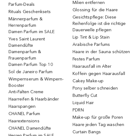
Milien entfernen
Parfum-Deals
Glossing für die Haare
Rituals Geschenksets
Gesichtspflege: Diese
Männerparfum &
Reihenfolge ist die richtige
Herrenparfum
Dauerwelle pflegen
Damen Parfum im SALE
Lip Tint & Lip Stain
Yves Saint Laurent
Arabische Parfums
Damendüfte
Damenparfum &
Haare in der Sauna schützen
Frauenparfum
Festes Parfum
Damen Parfum Top 10
Haarausfall im Alter
Sol de Janeiro Parfum
Koffein gegen Haarausfall
Wimpernserum & Wimpern-
Cakey Make-up
Booster
Pony selber schneiden
Anti-Falten Creme
Butterfly Cut
Haarreifen & Haarbänder
Liquid Hair
Haarspangen
PDRN
CHANEL Parfum
Make-up für große Poren
Haarextensions
Haare jeden Tag waschen
CHANEL Damendüfte
Curtain Bangs
Herren Parfum im SALE