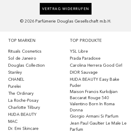
VERTRAG WIDERRUFEN
©
2026
Parfümerie Douglas Gesellschaft m.b.H.
TOP MARKEN
TOP PRODUKTE
Rituals Cosmetics
YSL Libre
Sol de Janeiro
Prada Paradoxe
Douglas Collection
Carolina Herrera Good Girl
Stanley
DIOR Sauvage
CHANEL
HUDA BEAUTY Easy Bake
Puder
Purelei
Maison Francis Kurkdjian
The Ordinary
Baccarat Rouge 540
La Roche-Posay
Valentino Born In Roma
Charlotte Tilbury
Donna
HUDA BEAUTY
Giorgio Armani Si Parfum
MAC
Jean Paul Gaultier Le Male Le
Dr. Emi Skincare
Parfum