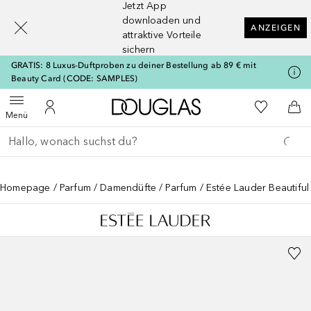
Jetzt App
[navigation.slideout.screenreader]
downloaden und
ANZEIGEN
attraktive Vorteile
sichern
GRATIS: 8 Luxus-Duftproben zu deiner Bestellung ab 89 € mit
Beauty Card (CODE: SAMPLES)
Zur Douglas Startseite
Zu Meiner 
Menü öffnen
Zu Meinem Kundenkonto
Zum
Menü
Gehe zurück
Suche ausführen
Homepage
Parfum
Damendüfte
Parfum
Estée Lauder Beautiful