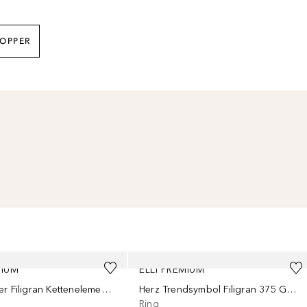
HOPPER
MIUM
ELLI PREMIUM
Durchzieher Filigran Kettenelement 375er Gelbgold
Herz Trendsymbol Filigran 375 Gelbgold
Ring