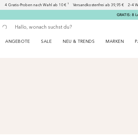
4 Gratis-Proben nach Wahl ab 10 € ¹ Versandkostenfrei ab 39,95 € 2–4 W
GRATIS: 8 L
Gehe zurück
Suche ausführen
ANGEBOTE
SALE
NEU & TRENDS
MARKEN
P
Angebote Menü öffnen
Sale Menü öffnen
NEU & TRENDS Menü öffnen
MARKEN Menü ö
P