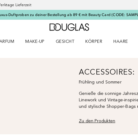
erktage Lieferzeit
uxus-Duftproben zu deiner Bestellung ab 89 € mit Beauty Card (CODE: SAMP
Zur Douglas Startseite
ARFUM
MAKE-UP
GESICHT
KÖRPER
HAARE
ffnen
arfum Menü öffnen
Make-up Menü öffnen
Gesicht Menü öffnen
Körper Menü öffnen
Haare Menü
ACCESSOIRES: 
Frühling und Sommer
Genieße die sonnige Jahresze
Linework und Vintage-inspiri
und stylische Shopper-Bags
Zu den Produkten