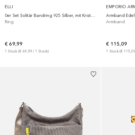
ELLI
EMPORIO AR
0er Set Solitär Bandring 925 Silber, mit Kristallen von Swarovski®
Armband Edel
Ring
Armband
€ 69,99
€ 115,09
1
Stück
 (
€ 69,99
 / 
1
Stück
)
1
Stück
 (
€ 115,0
+
4