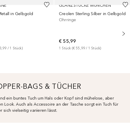
ANE
GLANZSTÜCKE MÜNCHEN
etall in Gelbgold
Creolen Sterling Silber in Gelbgold
Ohrringe
€ 55,99
3,99
 / 
1
Stück
)
1
Stück
 (
€ 55,99
 / 
1
Stück
)
HOPPER-BAGS & TÜCHER
und ein buntes Tuch um Hals oder Kopf sind mühelose, aber
en Look. Auch als Accessoire an der Tasche sorgt ein Tuch für
sich vielseitig variieren lässt.