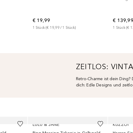
€ 19,99
€ 139,9
1
Stück
 (
€ 19,99
 / 
1
Stück
)
1
Stück
 (
€ 1
ZEITLOS: VINT
Retro-Charme ist dein Ding? 
dich: Edle Designs und zeitl
LULU & JANE
KUZZOI