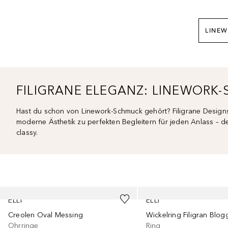
LINE
FILIGRANE ELEGANZ: LINEWORK
Hast du schon von Linework-Schmuck gehört? Filigrane Designs
moderne Ästhetik zu perfekten Begleitern für jeden Anlass – d
classy.
Überspringen
ELLI
ELLI
Creolen Oval Messing
Ohrringe
Ring