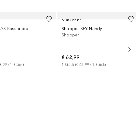
SURI FREY
TAS Kassandra
Shopper SFY Nandy
Shopper
€ 62,99
3,99
 / 
1
Stück
)
1
Stück
 (
€ 62,99
 / 
1
Stück
)