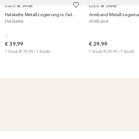
LULU & JANE
LULU & JANE
Halskette Metall-Legierung in Gelbgold
Halskette
Armband
€ 39,99
€ 29,99
1
Stück
 (
€ 39,99
 / 
1
Stück
)
1
Stück
 (
€ 29,99
 / 
1
Stück
)