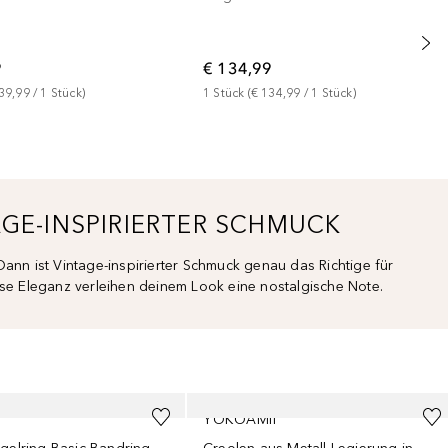
9
€ 134,99
39,99
 / 
1
Stück
)
1
Stück
 (
€ 134,99
 / 
1
Stück
)
AGE-INSPIRIERTER SCHMUCK
Dann ist Vintage-inspirierter Schmuck genau das Richtige für
ose Eleganz verleihen deinem Look eine nostalgische Note.
YOKOAMII