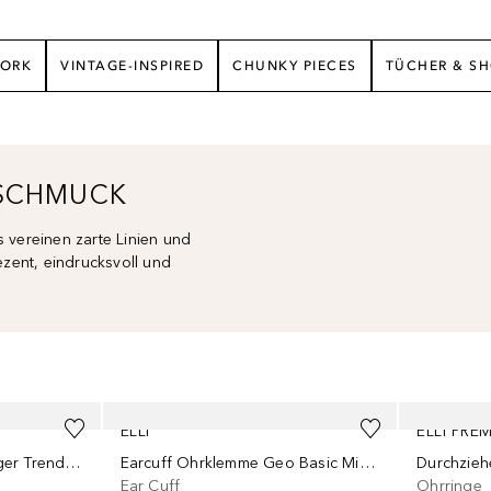
WORK
VINTAGE-INSPIRED
CHUNKY PIECES
TÜCHER & S
-SCHMUCK
 vereinen zarte Linien und
ezent, eindrucksvoll und
ELLI
ELLI PRE
Wickelring Filigran Blogger Trend 925 Silber
Earcuff Ohrklemme Geo Basic Minimal 925 Silber
Ear Cuff
Ohrringe