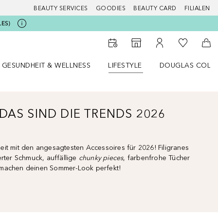
BEAUTY SERVICES
GOODIES
BEAUTY CARD
FILIALEN
LES)
Zu Meiner 
Zum Storefinder
Zu Meinem Kunde
Zum
GESUNDHEIT & WELLNESS
LIFESTYLE
DOUGLAS COLL
 öffnen
Gesundheit & Wellness Menü öffnen
Lifestyle Menü öffnen
Douglas Collecti
DAS SIND DIE TRENDS 2026
it mit den angesagtesten Accessoires für 2026! Filigranes
erter Schmuck, auffällige
chunky pieces
, farbenfrohe Tücher
 machen deinen Sommer-Look perfekt!