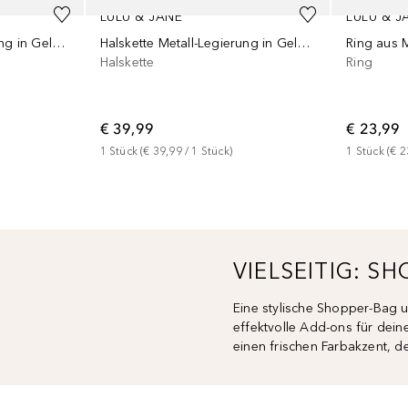
LULU & JANE
LULU & J
Armband Metall-Legierung in Gelbgold
Halskette Metall-Legierung in Gelbgold
Ring aus M
Halskette
Ring
€ 39,99
€ 23,99
1
Stück
 (
€ 39,99
 / 
1
Stück
)
1
Stück
 (
€ 2
VIELSEITIG: S
Eine stylische Shopper-Bag 
effektvolle Add-ons für dein
einen frischen Farbakzent, der 