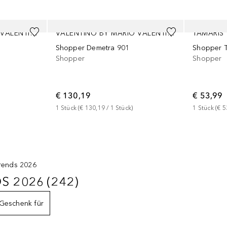
VALENTINO BY MARIO VALENTINO
VALENTINO BY MARIO VALENTINO
TAMARIS
Shopper Demetra 901
Shopper 
Shopper
Shopper
€ 130,19
€ 53,99
1
Stück
 (
€ 130,19
 / 
1
Stück
)
1
Stück
 (
€ 5
Trends 2026
DS 2026
(
242
)
NDS 2026
242
ERGEBNISSE
Geschenk für