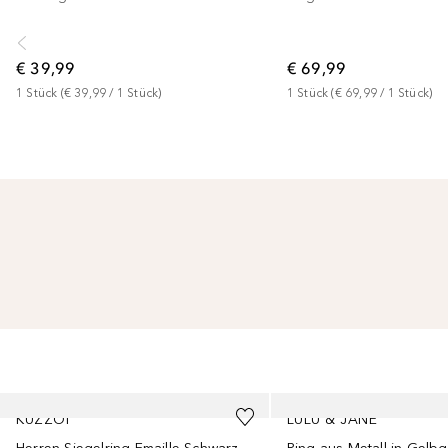
€ 39,99
€ 69,99
1
Stück
 (
€ 39,99
 / 
1
Stück
)
1
Stück
 (
€ 69,99
 / 
1
Stück
)
Überspringen
KUZZOI
LULU & JANE