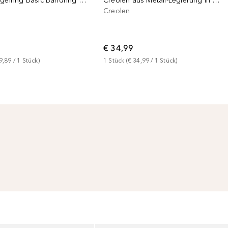
Herren Siegelring Basic Bandring 2er Set 925 Silber
Creolen aus Metall-Legierung in Gelbgold mit Achat
Creolen
€ 34,99
9,89
 / 
1
Stück
)
1
Stück
 (
€ 34,99
 / 
1
Stück
)