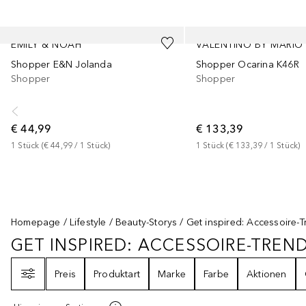
Überspringen
EMILY & NOAH
Shopper E&N Jolanda
Shopper Ocarina K46R
Shopper
Shopper
€ 44,99
€ 133,39
1
Stück
 (
€ 44,99
 / 
1
Stück
)
1
Stück
 (
€ 133,39
 / 
1
Stück
)
Homepage
Lifestyle
Beauty-Storys
Get inspired: Accessoire-
GET INSPIRED: ACCESSOIRE-TREN
GET INSPIRED: ACCESSOIRE-TRE
Filter
Preis
Produktart
Marke
Farbe
Aktionen