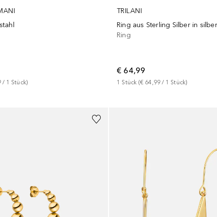
MANI
TRILANI
stahl
Ring aus Sterling Silber in silbe
Ring
€ 64,99
9
 / 
1
Stück
)
1
Stück
 (
€ 64,99
 / 
1
Stück
)