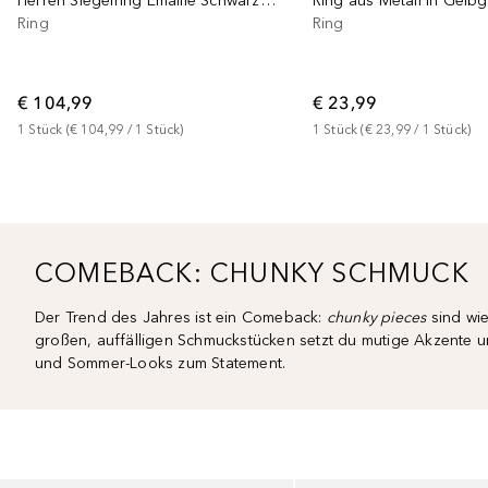
Herren Siegelring Emaille Schwarz Basic 925 Silber
Ring aus Metall in Gelb
Ring
Ring
€ 104,99
€ 23,99
1
Stück
 (
€ 104,99
 / 
1
Stück
)
1
Stück
 (
€ 23,99
 / 
1
Stück
)
COMEBACK: CHUNKY SCHMUCK
Der Trend des Jahres ist ein Comeback:
chunky pieces
sind wie
großen, auffälligen Schmuckstücken setzt du mutige Akzente u
und Sommer-Looks zum Statement.
Überspringen