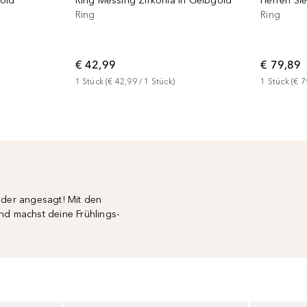
gold
Ring Messing Zirkonia in Gelbgold
Ring
Ring
€ 42,99
€ 79,89
1
Stück
 (
€ 42,99
 / 
1
Stück
)
1
Stück
 (
€ 7
der angesagt! Mit den
nd machst deine Frühlings-