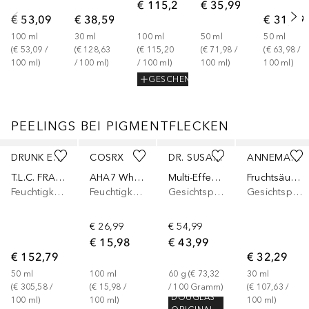
€ 115,20
€ 35,99
€ 53,09
€ 38,59
€ 31,99
100
ml
30
ml
100
ml
50
ml
50
ml
(
€ 53,09
 / 
(
€ 128,63
(
€ 115,20
(
€ 71,98
 / 
(
€ 63,98
 / 
100
ml
)
/ 
100
ml
)
/ 
100
ml
)
100
ml
)
100
ml
)
GESCHENK
PEELINGS BEI PIGMENTFLECKEN
Überspringen
DRUNK ELEPHANT
COSRX
DR. SUSANNE VON SCHMIEDEBERG
ANNEMARIE BÖRLIND
T.L.C. FRAMBOOS NIGHT SERUM
AHA7 Whitehead Power Liquid
Multi-Effect Enzyme
Fruchtsäure-Peeling
Feuchtigkeitsserum
Feuchtigkeitsserum
Gesichtspeeling
Gesichtspeeling
€ 26,99
€ 54,99
€ 15,98
€ 43,99
€ 152,79
€ 32,29
50
ml
100
ml
60
g
 (
€ 73,32
30
ml
(
€ 305,58
 / 
(
€ 15,98
 / 
/ 
100
Gramm
)
(
€ 107,63
 / 
DOUGLAS
100
ml
)
100
ml
)
100
ml
)