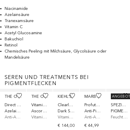
Niacinamide
Azelainsäure
Tranexamsäure
Vitamin C
Acetyl Glucosamine
Bakuchiol
Retinol
Chemisches Peeling mit Milchsäure, Glycolsäure oder
Mandelsäure
SEREN UND TREATMENTS BEI
PIGMENTFLECKEN
Überspringen
THE ORDINARY
THE ORDINARY
KIEHL’S
MARBERT
DADO SENS DERMACOSMETICS
ANGEBO
Direct Acids
Vitamin C
Clearly Corrective
Profutura
SPEZIALPFLEGE
Azelaic Acid Suspension 10%
Ascorbyl Tetraisopalmitate Solution 20% in Vitamin F
Dark Spot Solution
Anti-Pigment Serum
PIGMENTCARE
Anti-Aging Pflege
Vitamin C Serum
Vitamin C Serum
Anti-Aging Serum
Feuchtigkeitsserum
€ 144,00
€ 44,99