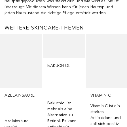
Hautpflegeprodukten: was steckt drin und wie wirkt es. Sie ist
überzeugt: Mit diesem Wissen kann für jeden Hauttyp und
jeden Hautzustand die richtige Pflege ermittelt werden.
WEITERE SKINCARE-THEMEN:
Überspringen
BAKUCHIOL
AZELAINSÄURE
VITAMIN C
Bakuchiol ist
Vitamin C ist ein
mehr als eine
starkes
Alternative zu
Antioxidans und
Azelainsäure
Retinol. Es kann
soll sich positiv
vereint
antioxidativ,