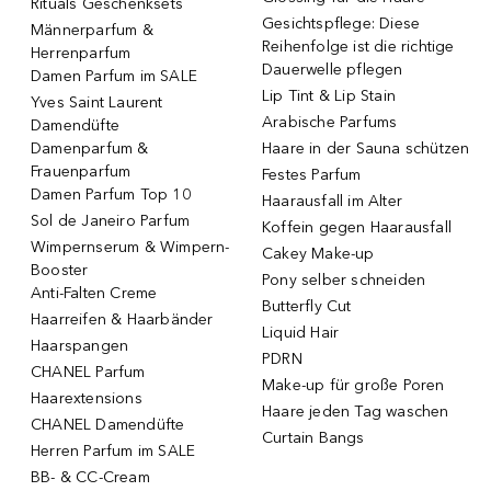
Rituals Geschenksets
Gesichtspflege: Diese
Männerparfum &
Reihenfolge ist die richtige
Herrenparfum
Dauerwelle pflegen
Damen Parfum im SALE
Lip Tint & Lip Stain
Yves Saint Laurent
Arabische Parfums
Damendüfte
Damenparfum &
Haare in der Sauna schützen
Frauenparfum
Festes Parfum
Damen Parfum Top 10
Haarausfall im Alter
Sol de Janeiro Parfum
Koffein gegen Haarausfall
Wimpernserum & Wimpern-
Cakey Make-up
Booster
Pony selber schneiden
Anti-Falten Creme
Butterfly Cut
Haarreifen & Haarbänder
Liquid Hair
Haarspangen
PDRN
CHANEL Parfum
Make-up für große Poren
Haarextensions
Haare jeden Tag waschen
CHANEL Damendüfte
Curtain Bangs
Herren Parfum im SALE
BB- & CC-Cream