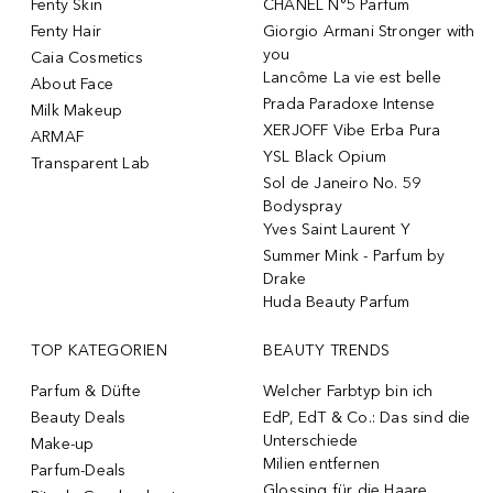
Fenty Skin
CHANEL N°5 Parfum
Fenty Hair
Giorgio Armani Stronger with
you
Caia Cosmetics
Lancôme La vie est belle
About Face
Prada Paradoxe Intense
Milk Makeup
XERJOFF Vibe Erba Pura
ARMAF
YSL Black Opium
Transparent Lab
Sol de Janeiro No. 59
Bodyspray
Yves Saint Laurent Y
Summer Mink - Parfum by
Drake
Huda Beauty Parfum
TOP KATEGORIEN
BEAUTY TRENDS
Parfum & Düfte
Welcher Farbtyp bin ich
Beauty Deals
EdP, EdT & Co.: Das sind die
Unterschiede
Make-up
Milien entfernen
Parfum-Deals
Glossing für die Haare