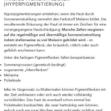
(HYPERPIGMENTIERUNG)
Hyperpigmentierungen entstehen, wenn die Haut durch
Sonneneinstrahlung vermehrt den Farbstoff Melanin bildet. Die
resultierende Bräunung der Haut ist immer ein Zeichen für eine
vorangegangene Hautschädigung.
Manche Zellen reagieren
auf die regelmäßige und übermäßige Sonneneinstrahlung
indem stellenweise zu viel Melanin gebildet wird
– es
entsteht ein Pigmentfleck, der bräunlich, rötlich oder auch
gelblich erscheinen kann.
Unter die farbigen Pigmentflecken fallen beispielsweise:
Sommersprossen (genetisch bedingt)
sogenannte „Altersflecken“
Melasma
Pickelmale
Info:
Im Gegensatz zu Muttermalen können Pigmentflecken mit
der Zeit verblassen oder sich auch wieder vollständig
zurückbilden. Das hast du eventuell schon einmal bei
Pickelmalen beobachtet, die zwar hartnäckig sein können,
jedoch nach ein paar Wochen meist nicht mehr sichtbar sind.