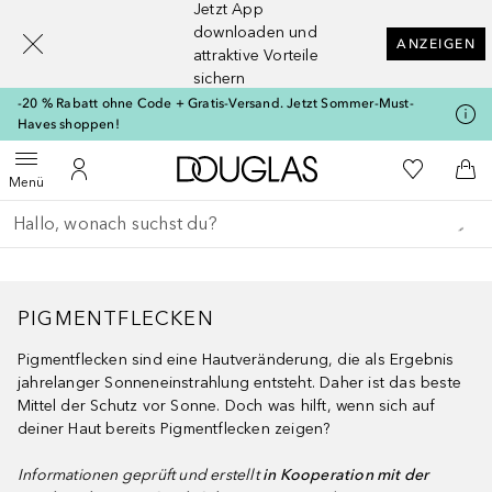
Jetzt App
[navigation.slideout.screenreader]
downloaden und
ANZEIGEN
attraktive Vorteile
sichern
-20 % Rabatt ohne Code + Gratis-Versand. Jetzt Sommer-Must-
Haves shoppen!
Zur Douglas Startseite
Zu Meiner 
Menü öffnen
Zu Meinem Kundenkonto
Zum
Menü
Gehe zurück
Suche ausführen
PIGMENTFLECKEN
Pigmentflecken sind eine Hautveränderung, die als Ergebnis
jahrelanger Sonneneinstrahlung entsteht. Daher ist das beste
Mittel der Schutz vor Sonne. Doch was hilft, wenn sich auf
deiner Haut bereits Pigmentflecken zeigen?
Informationen geprüft und erstellt
in Kooperation mit der