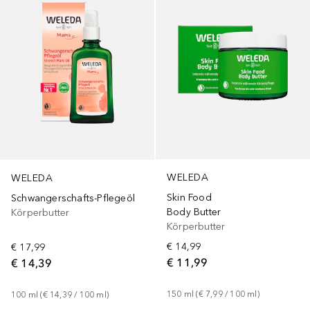
WELEDA
WELEDA
Skin Food
Schwangerschafts-Pflegeöl
Body Butter
Körperbutter
Körperbutter
€ 14,99
€ 17,99
€ 11,99
€ 14,39
150
ml
 (
€ 7,99
 / 
100
ml
)
100
ml
 (
€ 14,39
 / 
100
ml
)