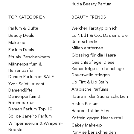
Huda Beauty Parfum
TOP KATEGORIEN
BEAUTY TRENDS
Parfum & Düfte
Welcher Farbtyp bin ich
Beauty Deals
EdP, EdT & Co.: Das sind die
Unterschiede
Make-up
Milien entfernen
Parfum-Deals
Glossing für die Haare
Rituals Geschenksets
Gesichtspflege: Diese
Männerparfum &
Reihenfolge ist die richtige
Herrenparfum
Dauerwelle pflegen
Damen Parfum im SALE
Lip Tint & Lip Stain
Yves Saint Laurent
Arabische Parfums
Damendüfte
Damenparfum &
Haare in der Sauna schützen
Frauenparfum
Festes Parfum
Damen Parfum Top 10
Haarausfall im Alter
Sol de Janeiro Parfum
Koffein gegen Haarausfall
Wimpernserum & Wimpern-
Cakey Make-up
Booster
Pony selber schneiden