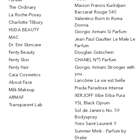
Maison Francis Kurkdjian
The Ordinary
Baccarat Rouge 540
La Roche-Posay
Valentino Born In Roma
Charlotte Tilbury
Donna
HUDA BEAUTY
Giorgio Armani Si Parfum
MAC
Jean Paul Gaultier Le Male Le
Dr. Emi Skincare
Parfum
Fenty Beauty
Douglas Gutschein
Fenty Skin
CHANEL N°5 Parfum
Fenty Hair
Giorgio Armani Stronger with
you
Caia Cosmetics
Lancôme La vie est belle
About Face
Prada Paradoxe Intense
Milk Makeup
XERJOFF Vibe Erba Pura
ARMAF
YSL Black Opium
Transparent Lab
Sol de Janeiro No. 59
Bodyspray
Yves Saint Laurent Y
Summer Mink - Parfum by
Drake