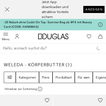
Jetzt App
[navigation.slideout.screenreader]
downloaden und
ANZEIGEN
attraktive Vorteile
sichern
–20 Rabatt ohne Code! On Top: Summer Bag ab 89 € mit Beauty
Card (CODE: HANDBAG)
Zur Douglas Startseite
Zu Meiner 
Menü öffnen
Zu Meinem Kundenkonto
Zum
Menü
Gehe zurück
Suche ausführen
WELEDA - KÖRPERBUTTER
3
ERGEBNISSE
WELEDA - KÖRPERBUTTER
(
3
)
Filter
Kategorien
Preis
Produktart
Für wen
Eigens
Hinweise zur Sortierung