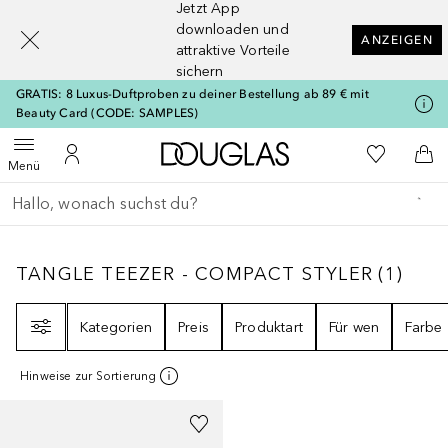
Jetzt App
[navigation.slideout.screenreader]
downloaden und
ANZEIGEN
attraktive Vorteile
sichern
GRATIS: 8 Luxus-Duftproben zu deiner Bestellung ab 89 € mit
Beauty Card (CODE: SAMPLES)
Zur Douglas Startseite
Zu Meiner 
Menü öffnen
Zu Meinem Kundenkonto
Zum
Menü
Gehe zurück
Suche ausführen
TANGLE TEEZER - COMPACT STYLER
1
ERG
TANGLE TEEZER - COMPACT STYLER
(
1
)
Filter
Kategorien
Preis
Produktart
Für wen
Farbe
Hinweise zur Sortierung