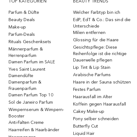
TOP KATEGORIEN
BEAUTY TRENDS
Parfum & Düfte
Welcher Farbtyp bin ich
Beauty Deals
EdP, EdT & Co.: Das sind die
Unterschiede
Make-up
Milien entfernen
Parfum-Deals
Glossing für die Haare
Rituals Geschenksets
Gesichtspflege: Diese
Männerparfum &
Reihenfolge ist die richtige
Herrenparfum
Dauerwelle pflegen
Damen Parfum im SALE
Lip Tint & Lip Stain
Yves Saint Laurent
Arabische Parfums
Damendüfte
Damenparfum &
Haare in der Sauna schützen
Frauenparfum
Festes Parfum
Damen Parfum Top 10
Haarausfall im Alter
Sol de Janeiro Parfum
Koffein gegen Haarausfall
Wimpernserum & Wimpern-
Cakey Make-up
Booster
Pony selber schneiden
Anti-Falten Creme
Butterfly Cut
Haarreifen & Haarbänder
Liquid Hair