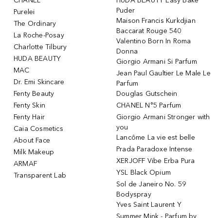
CHANEL
HUDA BEAUTY Easy Bake
Puder
Purelei
Maison Francis Kurkdjian
The Ordinary
Baccarat Rouge 540
La Roche-Posay
Valentino Born In Roma
Charlotte Tilbury
Donna
HUDA BEAUTY
Giorgio Armani Si Parfum
MAC
Jean Paul Gaultier Le Male Le
Dr. Emi Skincare
Parfum
Fenty Beauty
Douglas Gutschein
Fenty Skin
CHANEL N°5 Parfum
Fenty Hair
Giorgio Armani Stronger with
you
Caia Cosmetics
Lancôme La vie est belle
About Face
Prada Paradoxe Intense
Milk Makeup
XERJOFF Vibe Erba Pura
ARMAF
YSL Black Opium
Transparent Lab
Sol de Janeiro No. 59
Bodyspray
Yves Saint Laurent Y
Summer Mink - Parfum by