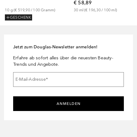
€ 58,89
10
g
 (
€ 519,90
 / 
100
Gramm
)
30
ml
 (
€ 196,30
 / 
100
ml
)
GESCHENK
Jetzt zum Douglas-Newsletter anmelden!
Erfahre ab sofort alles über die neuesten Beauty-
Trends und Angebote.
E-Mail-Adresse
*
ANMELDEN