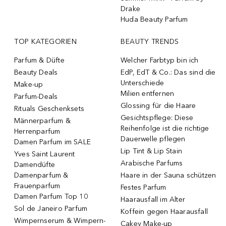
Drake
Huda Beauty Parfum
TOP KATEGORIEN
BEAUTY TRENDS
Parfum & Düfte
Welcher Farbtyp bin ich
Beauty Deals
EdP, EdT & Co.: Das sind die
Unterschiede
Make-up
Milien entfernen
Parfum-Deals
Glossing für die Haare
Rituals Geschenksets
Gesichtspflege: Diese
Männerparfum &
Reihenfolge ist die richtige
Herrenparfum
Dauerwelle pflegen
Damen Parfum im SALE
Lip Tint & Lip Stain
Yves Saint Laurent
Arabische Parfums
Damendüfte
Damenparfum &
Haare in der Sauna schützen
Frauenparfum
Festes Parfum
Damen Parfum Top 10
Haarausfall im Alter
Sol de Janeiro Parfum
Koffein gegen Haarausfall
Wimpernserum & Wimpern-
Cakey Make-up