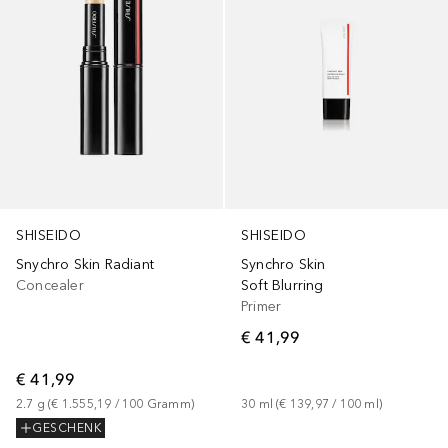
SHISEIDO
SHISEIDO
Snychro Skin Radiant
Synchro Skin
Concealer
Soft Blurring
Primer
€ 41,99
€ 41,99
2.7
g
 (
€ 1.555,19
 / 
100
Gramm
)
30
ml
 (
€ 139,97
 / 
100
ml
)
GESCHENK
+
10