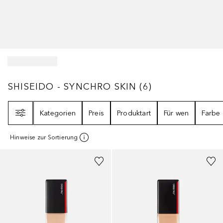
SHISEIDO - SYNCHRO SKIN
6
ERGEBNISSE
SHISEIDO - SYNCHRO SKIN
(
6
)
Filter
Kategorien
Preis
Produktart
Für wen
Farbe
Hinweise zur Sortierung
+
27
+
27