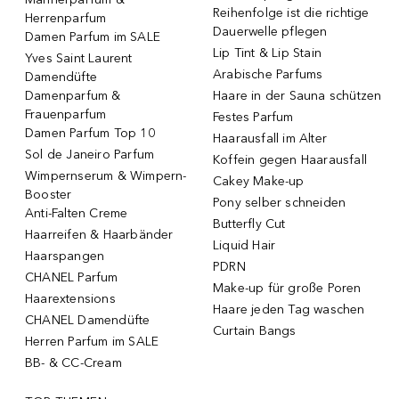
Reihenfolge ist die richtige
Herrenparfum
Dauerwelle pflegen
Damen Parfum im SALE
Lip Tint & Lip Stain
Yves Saint Laurent
Arabische Parfums
Damendüfte
Damenparfum &
Haare in der Sauna schützen
Frauenparfum
Festes Parfum
Damen Parfum Top 10
Haarausfall im Alter
Sol de Janeiro Parfum
Koffein gegen Haarausfall
Wimpernserum & Wimpern-
Cakey Make-up
Booster
Pony selber schneiden
Anti-Falten Creme
Butterfly Cut
Haarreifen & Haarbänder
Liquid Hair
Haarspangen
PDRN
CHANEL Parfum
Make-up für große Poren
Haarextensions
Haare jeden Tag waschen
CHANEL Damendüfte
Curtain Bangs
Herren Parfum im SALE
BB- & CC-Cream