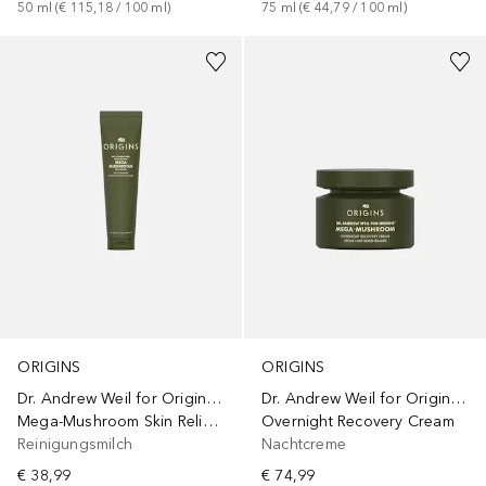
50
ml
 (
€ 115,18
 / 
100
ml
)
75
ml
 (
€ 44,79
 / 
100
ml
)
ORIGINS
ORIGINS
Dr. Andrew Weil for Origins™
Dr. Andrew Weil for Origins™
Mega-Mushroom Skin Relief Face Cleanser
Overnight Recovery Cream
Reinigungsmilch
Nachtcreme
€ 38,99
€ 74,99