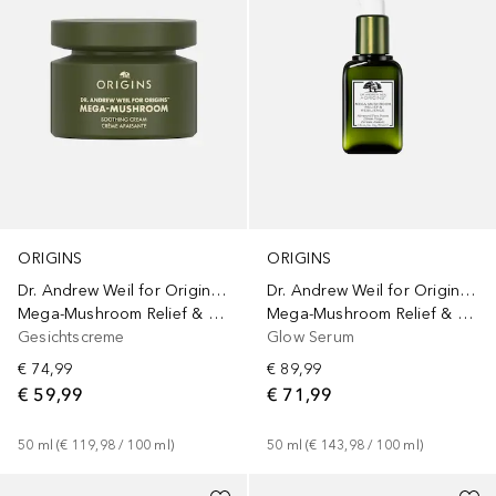
ORIGINS
ORIGINS
Dr. Andrew Weil for Origins™
Dr. Andrew Weil for Origins™
Mega-Mushroom Relief & Resilience Soothing Cream
Mega-Mushroom Relief & Resilience Advanced Face Serum
Gesichtscreme
Glow Serum
€ 74,99
€ 89,99
€ 59,99
€ 71,99
50
ml
 (
€ 119,98
 / 
100
ml
)
50
ml
 (
€ 143,98
 / 
100
ml
)