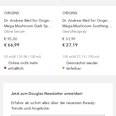
ORIGINS
ORIGINS
Dr. Andrew Weil for Origins™
Dr. Andrew Weil for Origins™
Mega Mushroom Dark Spot Corrector
Mega-Mushroom Soothing Hydra-Mist with Reishi and Snow Mushroom
Glow Serum
Gesichtsspray
€ 95,00
€ 33,99
€ 66,99
€ 27,19
50
ml
 (
€ 133,98
 / 
100
ml
)
100
ml
 (
€ 27,19
 / 
100
ml
)
Online nicht mehr
Demnächst wieder
erhältlich
lieferbar
Jetzt zum Douglas-Newsletter anmelden!
Erfahre ab sofort alles über die neuesten Beauty-
Trends und Angebote.