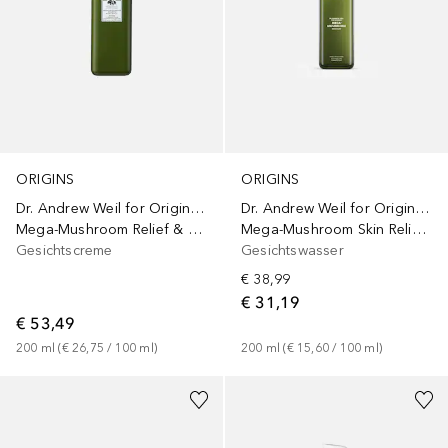
ORIGINS
ORIGINS
Dr. Andrew Weil for Origins™
Dr. Andrew Weil for Origins™
Mega-Mushroom Skin Relief Micellar Cleanser
Mega-Mushroom Relief & Resilience Soothing Treatment Lotion
Gesichtswasser
Gesichtscreme
€ 38,99
€ 31,19
€ 53,49
200
ml
 (
€ 15,60
 / 
100
ml
)
200
ml
 (
€ 26,75
 / 
100
ml
)