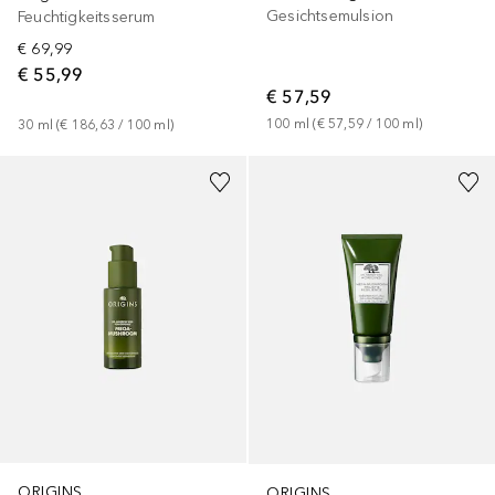
Gesichtsemulsion
Feuchtigkeitsserum
€ 69,99
€ 55,99
€ 57,59
100
ml
 (
€ 57,59
 / 
100
ml
)
30
ml
 (
€ 186,63
 / 
100
ml
)
ORIGINS
ORIGINS