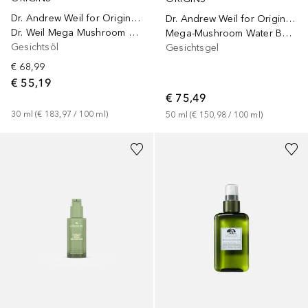
Dr. Andrew Weil for Origins™
Dr. Andrew Weil for Origins™
Dr. Weil Mega Mushroom Rescue Concentrate
Mega-Mushroom Water Burst Gel
Gesichtsöl
Gesichtsgel
€ 68,99
€ 55,19
€ 75,49
30
ml
 (
€ 183,97
 / 
100
ml
)
50
ml
 (
€ 150,98
 / 
100
ml
)