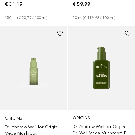
€ 31,19
€ 59,99
150
ml
 (
€ 20,79
 / 
100
ml
)
50
ml
 (
€ 119,98
 / 
100
ml
)
ORIGINS
ORIGINS
Dr. Andrew Weil for Origins™
Dr. Andrew Weil for Origins™
Dr. Weil Mega Mushroom Fortifying Emulsion with Reishi and Seabuckthorn
Mega Mushroom