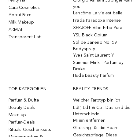
Fenty Hair
Giorgio Armani Stronger with
you
Caia Cosmetics
Lancôme La vie est belle
About Face
Prada Paradoxe Intense
Milk Makeup
XERJOFF Vibe Erba Pura
ARMAF
YSL Black Opium
Transparent Lab
Sol de Janeiro No. 59
Bodyspray
Yves Saint Laurent Y
Summer Mink - Parfum by
Drake
Huda Beauty Parfum
TOP KATEGORIEN
BEAUTY TRENDS
Parfum & Düfte
Welcher Farbtyp bin ich
Beauty Deals
EdP, EdT & Co.: Das sind die
Unterschiede
Make-up
Milien entfernen
Parfum-Deals
Glossing für die Haare
Rituals Geschenksets
Gesichtspflege: Diese
Männerparfum &