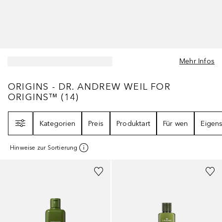
Mehr Infos
ORIGINS - DR. ANDREW WEIL FOR ORIGI
ORIGINS - DR. ANDREW WEIL FOR
ORIGINS™
(
14
)
Filter
Kategorien
Preis
Produktart
Für wen
Eigens
Hinweise zur Sortierung