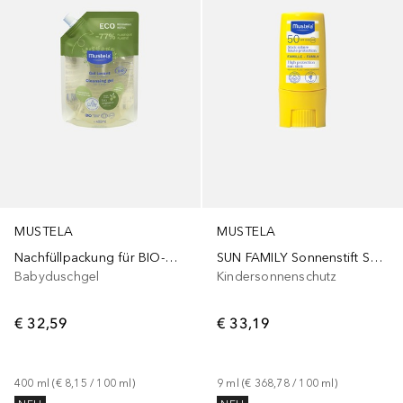
MUSTELA
MUSTELA
Nachfüllpackung für BIO-Gel-Shampoo
SUN FAMILY Sonnenstift SPF50+
Babyduschgel
Kindersonnenschutz
€ 32,59
€ 33,19
400
ml
 (
€ 8,15
 / 
100
ml
)
9
ml
 (
€ 368,78
 / 
100
ml
)