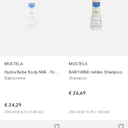
MUSTELA
MUSTELA
Hydra Bebe Body Milk - For Normal Skin
BABY-KIND mildes Shampoo
Babycreme
Shampoo
€ 26,69
€ 24,29
300
ml
 (
€ 8,10
 / 
100
ml
)
200
ml
 (
€ 13,35
 / 
100
ml
)