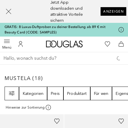
Jetzt App
[navigation.slideout.screenreader]
downloaden und
ANZEIGEN
attraktive Vorteile
sichern
GRATIS: 8 Luxus-Duftproben zu deiner Bestellung ab 89 € mit
Beauty Card (CODE: SAMPLES)
Zur Douglas Startseite
Zu Meiner 
Menü öffnen
Zu Meinem Kundenkonto
Zum
Menü
Gehe zurück
Suche ausführen
MUSTELA
18
ERGEBNISSE
MUSTELA
(
18
)
Filter
Kategorien
Preis
Produktart
Für wen
Eigens
Hinweise zur Sortierung