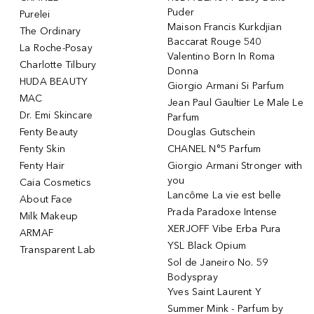
Puder
Purelei
Maison Francis Kurkdjian
The Ordinary
Baccarat Rouge 540
La Roche-Posay
Valentino Born In Roma
Charlotte Tilbury
Donna
HUDA BEAUTY
Giorgio Armani Si Parfum
MAC
Jean Paul Gaultier Le Male Le
Dr. Emi Skincare
Parfum
Fenty Beauty
Douglas Gutschein
Fenty Skin
CHANEL N°5 Parfum
Fenty Hair
Giorgio Armani Stronger with
you
Caia Cosmetics
Lancôme La vie est belle
About Face
Prada Paradoxe Intense
Milk Makeup
XERJOFF Vibe Erba Pura
ARMAF
YSL Black Opium
Transparent Lab
Sol de Janeiro No. 59
Bodyspray
Yves Saint Laurent Y
Summer Mink - Parfum by