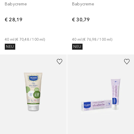
Babycreme
Babycreme
€ 28,19
€ 30,79
40
ml
 (
€ 70,48
 / 
100
ml
)
40
ml
 (
€ 76,98
 / 
100
ml
)
NEU
NEU