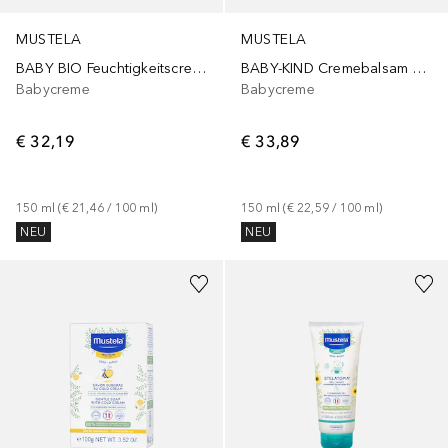
MUSTELA
MUSTELA
BABY BIO Feuchtigkeitscreme
BABY-KIND Cremebalsam 1-2-3
Babycreme
Babycreme
€ 32,19
€ 33,89
150
ml
 (
€ 21,46
 / 
100
ml
)
150
ml
 (
€ 22,59
 / 
100
ml
)
NEU
NEU