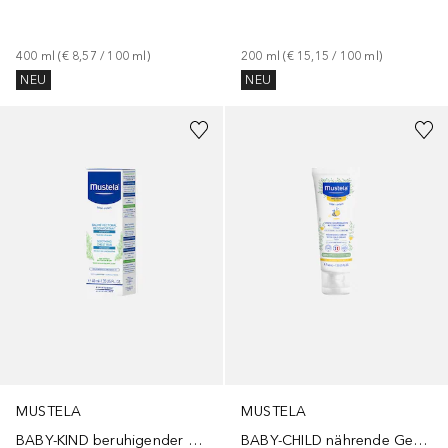
400
ml
 (
€ 8,57
 / 
100
ml
)
200
ml
 (
€ 15,15
 / 
100
ml
)
NEU
NEU
MUSTELA
MUSTELA
BABY-KIND beruhigender Brustbalsam
BABY-CHILD nährende Gesichtscreme mit Cold Cream