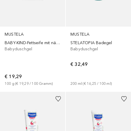
MUSTELA
MUSTELA
BABY-KIND-Fettseife mit nährstoffschützender Cold Cream
STELATOPIA Badegel
Babyduschgel
Babyduschgel
€ 32,49
€ 19,29
100
g
 (
€ 19,29
 / 
100
Gramm
)
200
ml
 (
€ 16,25
 / 
100
ml
)