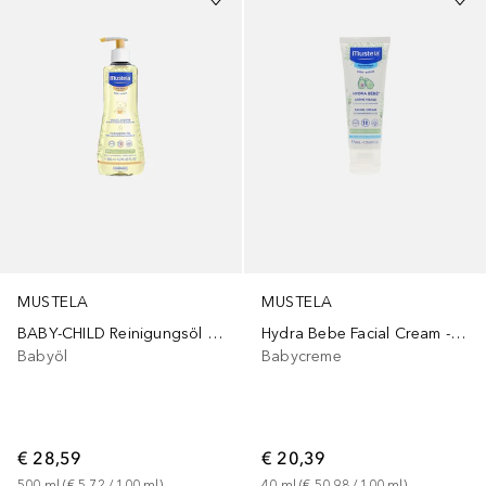
MUSTELA
MUSTELA
BABY-CHILD Reinigungsöl für trockene Haut
Hydra Bebe Facial Cream - Normal Skin
Babyöl
Babycreme
€ 28,59
€ 20,39
500
ml
 (
€ 5,72
 / 
100
ml
)
40
ml
 (
€ 50,98
 / 
100
ml
)