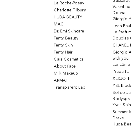
Baccarat
La Roche-Posay
Valentin
Charlotte Tilbury
Donna
HUDA BEAUTY
Giorgio A
MAC
Jean Paul
Dr. Emi Skincare
Le Parfu
Fenty Beauty
Douglas 
Fenty Skin
CHANEL 
Fenty Hair
Giorgio 
with you
Caia Cosmetics
Lancôme L
About Face
Prada Pa
Milk Makeup
XERJOFF 
ARMAF
YSL Blac
Transparent Lab
Sol de Ja
Bodyspr
Yves Sain
Summer M
Drake
Huda Bea