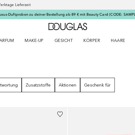
erktage Lieferzeit
uxus-Duftproben zu deiner Bestellung ab 89 € mit Beauty Card (CODE: SAMP
Zur Douglas Startseite
ARFUM
MAKE-UP
GESICHT
KÖRPER
HAARE
ffnen
arfum Menü öffnen
Make-up Menü öffnen
Gesicht Menü öffnen
Körper Menü öffnen
Haare Menü
SSE
twortung
Zusatzstoffe
Aktionen
Geschenk für