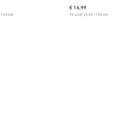
€ 16,99
75
ml
 (
€ 22,65
 / 
100
ml
)
 
100
ml
)