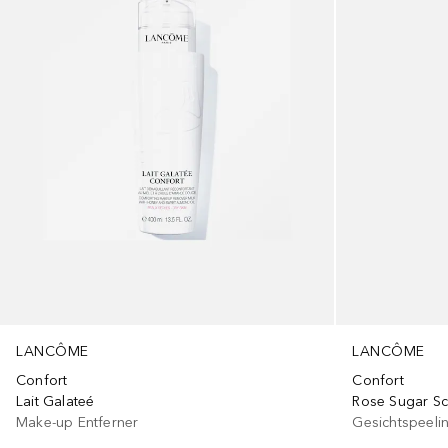
LANCÔME
LANCÔME
Confort
Confort
Lait Galateé
Rose Sugar S
Make-up Entferner
Gesichtspeeli