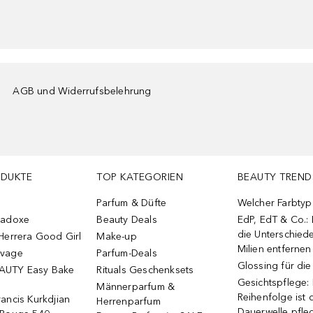
AGB und Widerrufsbelehrung
ODUKTE
TOP KATEGORIEN
BEAUTY TREND
Parfum & Düfte
Welcher Farbtyp 
radoxe
Beauty Deals
EdP, EdT & Co.:
die Unterschied
Herrera Good Girl
Make-up
Milien entfernen
uvage
Parfum-Deals
Glossing für di
AUTY Easy Bake
Rituals Geschenksets
Gesichtspflege:
Männerparfum &
Reihenfolge ist d
ancis Kurkdjian
Herrenparfum
Dauerwelle pfle