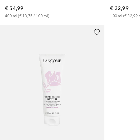
€ 54,99
€ 32,99
400
ml
 (
€ 13,75
 / 
100
ml
)
100
ml
 (
€ 32,99
 /