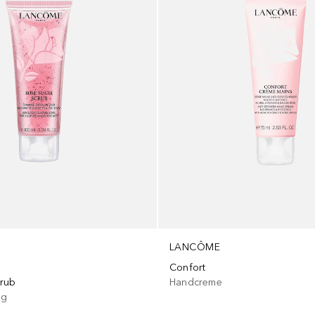
LANCÔME
Confort
Handcreme
crub
ng