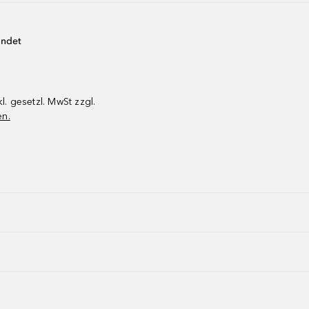
endet
kl. gesetzl. MwSt zzgl.
en.