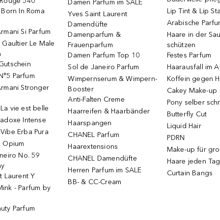
 Rouge 540
Damen Parfum im SALE
o Born In Roma
Lip Tint & Lip St
Yves Saint Laurent
Arabische Parf
Damendüfte
rmani Si Parfum
Damenparfum &
Haare in der Sa
 Gaultier Le Male
Frauenparfum
schützen
m
Damen Parfum Top 10
Festes Parfum
Gutschein
Sol de Janeiro Parfum
Haarausfall im A
N°5 Parfum
Wimpernserum & Wimpern-
Koffein gegen H
Armani Stronger
Booster
Cakey Make-up
Anti-Falten Creme
Pony selber sch
a vie est belle
Haarreifen & Haarbänder
Butterfly Cut
radoxe Intense
Haarspangen
Liquid Hair
Vibe Erba Pura
CHANEL Parfum
PDRN
k Opium
Haarextensions
Make-up für gr
neiro No. 59
CHANEL Damendüfte
Haare jeden Ta
ay
Herren Parfum im SALE
Curtain Bangs
t Laurent Y
BB- & CC-Cream
ink - Parfum by
uty Parfum