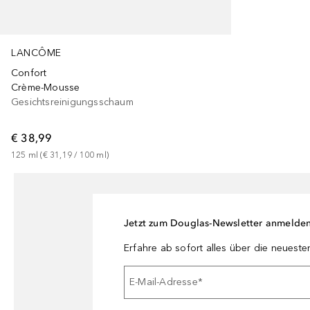
LANCÔME
Confort
Crème-Mousse
Gesichtsreinigungsschaum
€ 38,99
125
ml
 (
€ 31,19
 / 
100
ml
)
Jetzt zum Douglas-Newsletter anmelde
Erfahre ab sofort alles über die neuest
E-Mail-Adresse
*