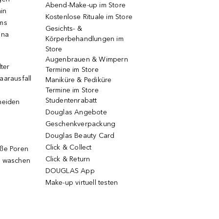
Abend-Make-up im Store
ain
Kostenlose Rituale im Store
ums
Gesichts- &
una
Körperbehandlungen im
Store
Augenbrauen & Wimpern
lter
Termine im Store
aarausfall
Maniküre & Pediküre
Termine im Store
Studentenrabatt
neiden
Douglas Angebote
Geschenkverpackung
Douglas Beauty Card
Click & Collect
oße Poren
Click & Return
g waschen
DOUGLAS App
Make-up virtuell testen