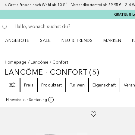
4 Gratis-Proben nach Wahl ab 10 € ¹ Versandkostenfrei ab 39,95 € 2–4 W
GRATIS: 8 L
Gehe zurück
Suche ausführen
ANGEBOTE
SALE
NEU & TRENDS
MARKEN
P
Angebote Menü öffnen
Sale Menü öffnen
NEU & TRENDS Menü öffnen
MARKEN Menü ö
P
Homepage
Lancôme
Confort
LANCÔME - CONFORT
(
5
)
LANCÔME - CONFORT
5
ERGEBNI
Filter
Preis
Produktart
Für wen
Eigenschaft
Veran
Hinweise zur Sortierung