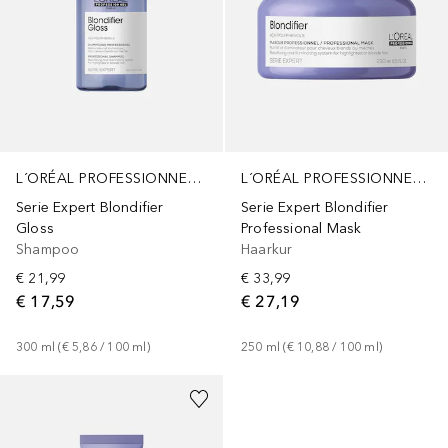
L´ORÉAL PROFESSIONNEL PARIS
L´ORÉAL PROFESSIONNEL PARIS
Serie Expert Blondifier
Serie Expert Blondifier
Gloss
Professional Mask
Shampoo
Haarkur
€ 21,99
€ 33,99
€ 17,59
€ 27,19
300
ml
 (
€ 5,86
 / 
100
ml
)
250
ml
 (
€ 10,88
 / 
100
ml
)