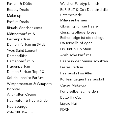
Parfum & Düfte
Welcher Farbtyp bin ich
Beauty Deals
EdP, EdT & Co.: Das sind die
Unterschiede
Make-up
Milien entfernen
Parfum-Deals
Glossing für die Haare
Rituals Geschenksets
Gesichtspflege: Diese
Männerparfum &
Reihenfolge ist die richtige
Herrenparfum
Dauerwelle pflegen
Damen Parfum im SALE
Lip Tint & Lip Stain
Yves Saint Laurent
Arabische Parfums
Damendüfte
Damenparfum &
Haare in der Sauna schützen
Frauenparfum
Festes Parfum
Damen Parfum Top 10
Haarausfall im Alter
Sol de Janeiro Parfum
Koffein gegen Haarausfall
Wimpernserum & Wimpern-
Cakey Make-up
Booster
Pony selber schneiden
Anti-Falten Creme
Butterfly Cut
Haarreifen & Haarbänder
Liquid Hair
Haarspangen
PDRN
CHANEL Parfum