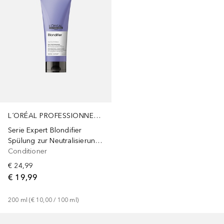
L´ORÉAL PROFESSIONNEL PARIS
Serie Expert Blondifier
Spülung zur Neutralisierung gelblicher Farbtöne
Conditioner
€ 24,99
€ 19,99
200
ml
 (
€ 10,00
 / 
100
ml
)