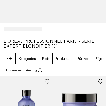
L´ORÉAL PROFESSIONNEL PARIS - SERIE E
L´ORÉAL PROFESSIONNEL PARIS - SERIE
EXPERT BLONDIFIER
(
3
)
Filter
Kategorien
Preis
Produktart
Für wen
Eigens
Hinweise zur Sortierung