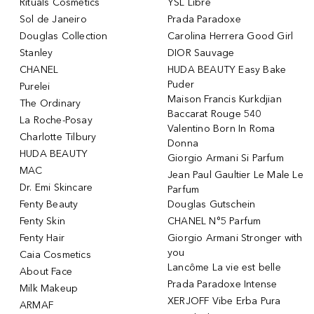
Rituals Cosmetics
YSL Libre
Sol de Janeiro
Prada Paradoxe
Douglas Collection
Carolina Herrera Good Girl
Stanley
DIOR Sauvage
CHANEL
HUDA BEAUTY Easy Bake
Puder
Purelei
Maison Francis Kurkdjian
The Ordinary
Baccarat Rouge 540
La Roche-Posay
Valentino Born In Roma
Charlotte Tilbury
Donna
HUDA BEAUTY
Giorgio Armani Si Parfum
MAC
Jean Paul Gaultier Le Male Le
Dr. Emi Skincare
Parfum
Fenty Beauty
Douglas Gutschein
Fenty Skin
CHANEL N°5 Parfum
Fenty Hair
Giorgio Armani Stronger with
you
Caia Cosmetics
Lancôme La vie est belle
About Face
Prada Paradoxe Intense
Milk Makeup
XERJOFF Vibe Erba Pura
ARMAF