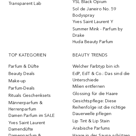
YSL Black Opium
Transparent Lab
Sol de Janeiro No. 59
Bodyspray
Yves Saint Laurent Y
Summer Mink - Parfum by
Drake
Huda Beauty Parfum
TOP KATEGORIEN
BEAUTY TRENDS
Parfum & Düfte
Welcher Farbtyp bin ich
Beauty Deals
EdP, EdT & Co.: Das sind die
Unterschiede
Make-up
Milien entfernen
Parfum-Deals
Glossing für die Haare
Rituals Geschenksets
Gesichtspflege: Diese
Männerparfum &
Reihenfolge ist die richtige
Herrenparfum
Dauerwelle pflegen
Damen Parfum im SALE
Lip Tint & Lip Stain
Yves Saint Laurent
Arabische Parfums
Damendüfte
Damenparfum &
Haare in der Sauna schützen