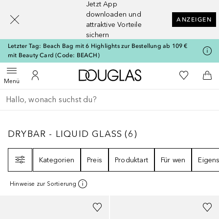
Jetzt App
[navigation.slideout.screenreader]
downloaden und
ANZEIGEN
attraktive Vorteile
sichern
Letzter Tag: Beach Bag mit 6 Highlights zur Bestellung ab 109 €
mit Beauty Card (Code: BEACH)
Zur Douglas Startseite
Zu Meiner 
Menü öffnen
Zu Meinem Kundenkonto
Zum
Menü
Gehe zurück
Suche ausführen
DRYBAR - LIQUID GLASS
6
ERGEBNISSE
DRYBAR - LIQUID GLASS
(
6
)
Filter
Kategorien
Preis
Produktart
Für wen
Eigens
Hinweise zur Sortierung