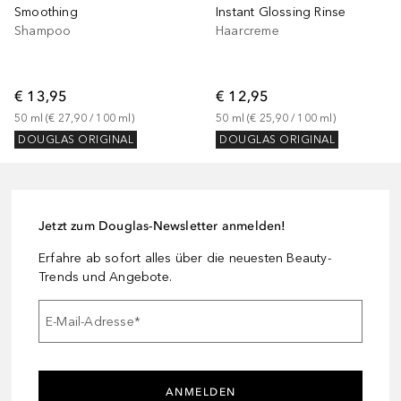
Smoothing
Instant Glossing Rinse
Shampoo
Haarcreme
€ 13,95
€ 12,95
50
ml
 (
€ 27,90
 / 
100
ml
)
50
ml
 (
€ 25,90
 / 
100
ml
)
DOUGLAS ORIGINAL
DOUGLAS ORIGINAL
Jetzt zum Douglas-Newsletter anmelden!
Erfahre ab sofort alles über die neuesten Beauty-
Trends und Angebote.
E-Mail-Adresse
*
ANMELDEN