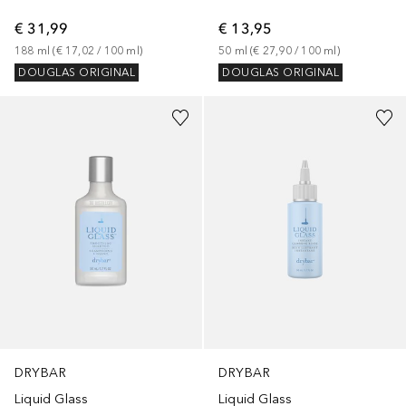
€ 31,99
€ 13,95
188
ml
 (
€ 17,02
 / 
100
ml
)
50
ml
 (
€ 27,90
 / 
100
ml
)
DOUGLAS ORIGINAL
DOUGLAS ORIGINAL
DRYBAR
DRYBAR
Liquid Glass
Liquid Glass