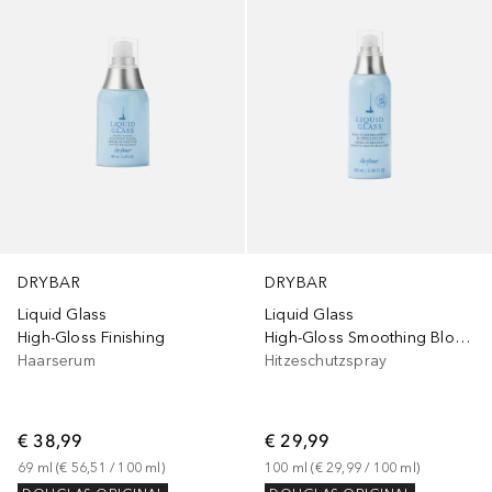
DRYBAR
DRYBAR
Liquid Glass
Liquid Glass
High-Gloss Finishing
High-Gloss Smoothing Blowout Cream
Haarserum
Hitzeschutzspray
€ 38,99
€ 29,99
69
ml
 (
€ 56,51
 / 
100
ml
)
100
ml
 (
€ 29,99
 / 
100
ml
)