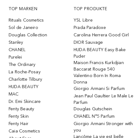
TOP MARKEN
TOP PRODUKTE
Rituals Cosmetics
YSL Libre
Sol de Janeiro
Prada Paradoxe
Douglas Collection
Carolina Herrera Good Girl
Stanley
DIOR Sauvage
CHANEL
HUDA BEAUTY Easy Bake
Puder
Purelei
Maison Francis Kurkdjian
The Ordinary
Baccarat Rouge 540
La Roche-Posay
Valentino Born In Roma
Charlotte Tilbury
Donna
HUDA BEAUTY
Giorgio Armani Si Parfum
MAC
Jean Paul Gaultier Le Male Le
Dr. Emi Skincare
Parfum
Fenty Beauty
Douglas Gutschein
Fenty Skin
CHANEL N°5 Parfum
Fenty Hair
Giorgio Armani Stronger with
you
Caia Cosmetics
Lancôme La vie est belle