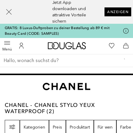
Jetzt App
[navigation.slideout.screenreader]
downloaden und
ANZEIGEN
attraktive Vorteile
sichern
GRATIS: 8 Luxus-Duftproben zu deiner Bestellung ab 89 € mit
Beauty Card (CODE: SAMPLES)
Zur Douglas Startseite
Zu Meiner 
Menü öffnen
Zu Meinem Kundenkonto
Zum
Menü
Gehe zurück
Suche ausführen
CHANEL - CHANEL STYLO YEUX WATERPR
CHANEL - CHANEL STYLO YEUX
WATERPROOF
(
2
)
Filter
Kategorien
Preis
Produktart
Für wen
Farbe
+
11