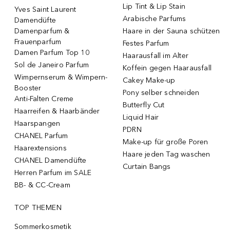
Lip Tint & Lip Stain
Yves Saint Laurent
Arabische Parfums
Damendüfte
Damenparfum &
Haare in der Sauna schützen
Frauenparfum
Festes Parfum
Damen Parfum Top 10
Haarausfall im Alter
Sol de Janeiro Parfum
Koffein gegen Haarausfall
Wimpernserum & Wimpern-
Cakey Make-up
Booster
Pony selber schneiden
Anti-Falten Creme
Butterfly Cut
Haarreifen & Haarbänder
Liquid Hair
Haarspangen
PDRN
CHANEL Parfum
Make-up für große Poren
Haarextensions
Haare jeden Tag waschen
CHANEL Damendüfte
Curtain Bangs
Herren Parfum im SALE
BB- & CC-Cream
TOP THEMEN
Sommerkosmetik