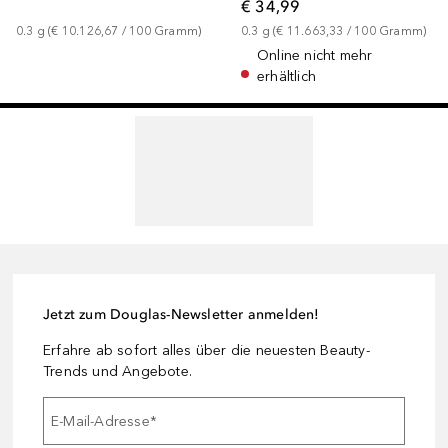
€ 34,99
0.3
g
 (
€ 10.126,67
 / 
100
Gramm
)
0.3
g
 (
€ 11.663,33
 / 
100
Gramm
)
Online nicht mehr
erhältlich
Jetzt zum Douglas-Newsletter anmelden!
Erfahre ab sofort alles über die neuesten Beauty-
Trends und Angebote.
E-Mail-Adresse
*