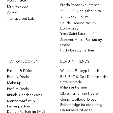
About Face
Prada Paradoxe Intense
Milk Makeup
XERJOFF Vibe Erba Pura
ARMAF
YSL Black Opium
Transparent Lab
Sol de Janeiro No. 59
Bodyspray
Yves Saint Laurent Y
Summer Mink - Parfum by
Drake
Huda Beauty Parfum
TOP KATEGORIEN
BEAUTY TRENDS
Parfum & Düfte
Welcher Farbtyp bin ich
Beauty Deals
EdP, EdT & Co.: Das sind die
Unterschiede
Make-up
Milien entfernen
Parfum-Deals
Glossing für die Haare
Rituals Geschenksets
Gesichtspflege: Diese
Männerparfum &
Reihenfolge ist die richtige
Herrenparfum
Dauerwelle pflegen
Damen Parfum im SALE