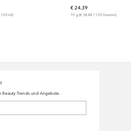
€ 24,39
 
100
ml
)
70
g
 (
€ 34,84
 / 
100
Gramm
)
n!
en Beauty-Trends und Angebote.