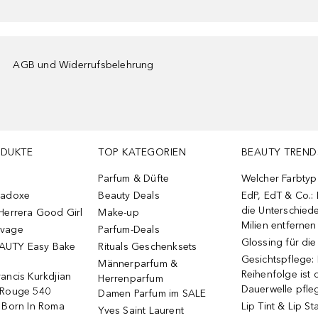
AGB und Widerrufsbelehrung
ODUKTE
TOP KATEGORIEN
BEAUTY TREND
Parfum & Düfte
Welcher Farbtyp 
radoxe
Beauty Deals
EdP, EdT & Co.:
die Unterschied
Herrera Good Girl
Make-up
Milien entfernen
uvage
Parfum-Deals
Glossing für di
AUTY Easy Bake
Rituals Geschenksets
Gesichtspflege:
Männerparfum &
Reihenfolge ist d
ancis Kurkdjian
Herrenparfum
Dauerwelle pfle
 Rouge 540
Damen Parfum im SALE
o Born In Roma
Lip Tint & Lip St
Yves Saint Laurent