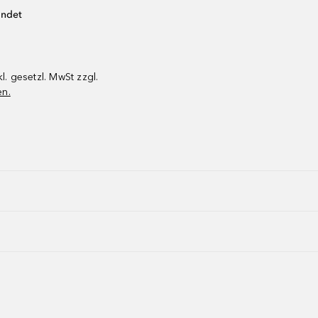
endet
kl. gesetzl. MwSt zzgl.
en.