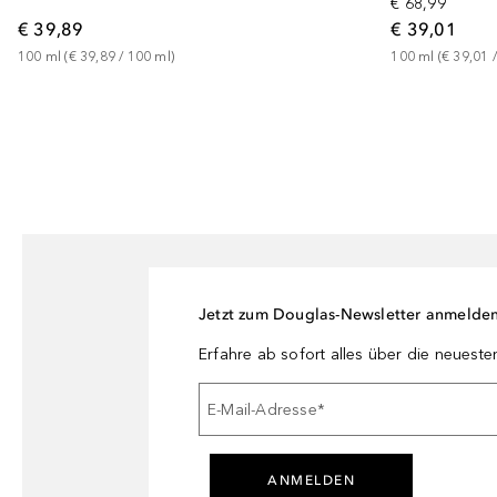
€ 68,99
€ 39,89
€ 39,01
100
ml
 (
€ 39,89
 / 
100
ml
)
100
ml
 (
€ 39,01
 /
Jetzt zum Douglas-Newsletter anmelde
Erfahre ab sofort alles über die neuest
E-Mail-Adresse
*
ANMELDEN