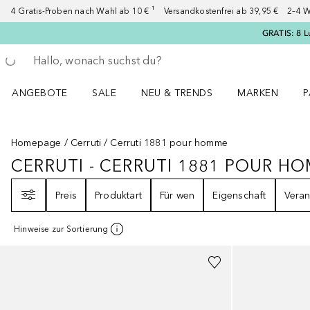
4 Gratis-Proben nach Wahl ab 10 € ¹ Versandkostenfrei ab 39,95 € 2–4 W
GRATIS: 8 L
Gehe zurück
Suche ausführen
ANGEBOTE
SALE
NEU & TRENDS
MARKEN
P
Angebote Menü öffnen
Sale Menü öffnen
NEU & TRENDS Menü öffnen
MARKEN Menü ö
P
Homepage
Cerruti
Cerruti 1881 pour homme
CERRUTI - CERRUTI 1881 POUR H
CERRUTI - CERRUTI 1881 POUR
Filter
Preis
Produktart
Für wen
Eigenschaft
Veran
Hinweise zur Sortierung