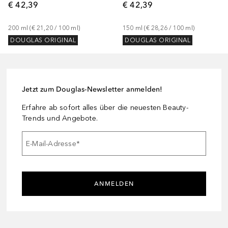
€ 42,39
€ 42,39
200
ml
 (
€ 21,20
 / 
100
ml
)
150
ml
 (
€ 28,26
 / 
100
ml
)
DOUGLAS ORIGINAL
DOUGLAS ORIGINAL
Jetzt zum Douglas-Newsletter anmelden!
Erfahre ab sofort alles über die neuesten Beauty-
Trends und Angebote.
E-Mail-Adresse
*
ANMELDEN