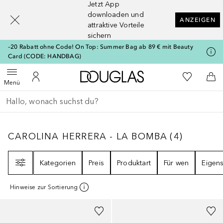
Jetzt App
[navigation.slideout.screenreader]
downloaden und
ANZEIGEN
attraktive Vorteile
sichern
–20 Rabatt ohne Code! On Top: Summer Bag ab 89 € mit Beauty
Card (CODE: HANDBAG)
Zur Douglas Startseite
Zu Meiner 
Menü öffnen
Zu Meinem Kundenkonto
Zum
Menü
Gehe zurück
Suche ausführen
CAROLINA HERRERA - LA BOMBA
4
ERGEBN
CAROLINA HERRERA - LA BOMBA
(
4
)
Filter
Kategorien
Preis
Produktart
Für wen
Eigens
Hinweise zur Sortierung