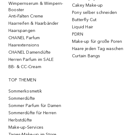
Wimpernserum & Wimpern-
Cakey Make-up
Booster
Pony selber schneiden
Anti-Falten Creme
Butterfly Cut
Haarreifen & Haarbänder
Liquid Hair
Haarspangen
PDRN
CHANEL Parfum
Make-up für große Poren
Haarextensions
Haare jeden Tag waschen
CHANEL Damendüfte
Curtain Bangs
Herren Parfum im SALE
BB- & CC-Cream
TOP THEMEN
Sommerkosmetik
Sommerdüfte
Sommer Parfum für Damen
Sommerdüfte für Herren
Herbstdüfte
Make-up-Services
Tages-Make-up im Store