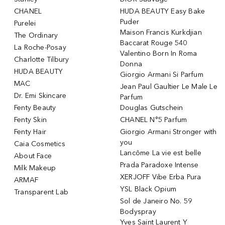
CHANEL
HUDA BEAUTY Easy Bake
Puder
Purelei
Maison Francis Kurkdjian
The Ordinary
Baccarat Rouge 540
La Roche-Posay
Valentino Born In Roma
Charlotte Tilbury
Donna
HUDA BEAUTY
Giorgio Armani Si Parfum
MAC
Jean Paul Gaultier Le Male Le
Dr. Emi Skincare
Parfum
Fenty Beauty
Douglas Gutschein
Fenty Skin
CHANEL N°5 Parfum
Fenty Hair
Giorgio Armani Stronger with
you
Caia Cosmetics
Lancôme La vie est belle
About Face
Prada Paradoxe Intense
Milk Makeup
XERJOFF Vibe Erba Pura
ARMAF
YSL Black Opium
Transparent Lab
Sol de Janeiro No. 59
Bodyspray
Yves Saint Laurent Y