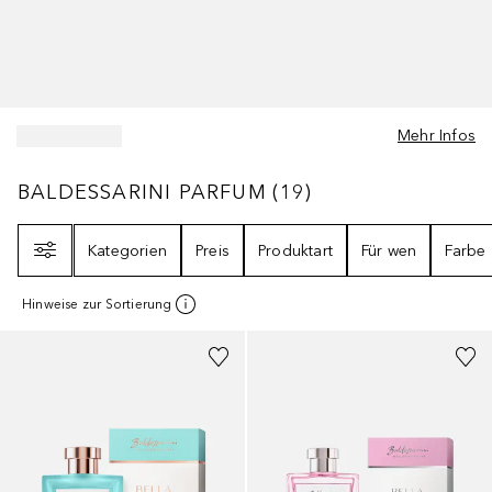
Mehr Infos
BALDESSARINI PARFUM
19
ERGEBNISSE
BALDESSARINI PARFUM
(
19
)
Filter
Kategorien
Preis
Produktart
Für wen
Farbe
Hinweise zur Sortierung