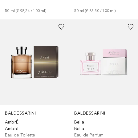
50
ml
 (
€ 98,24
 / 
100
ml
)
50
ml
 (
€ 83,30
 / 
100
ml
)
BALDESSARINI
BALDESSARINI
AmbrÉ
Bella
Ambré
Bella
Eau de Toilette
Eau de Parfum