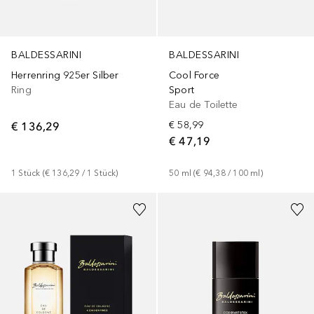
BALDESSARINI
BALDESSARINI
Cool Force
Herrenring 925er Silber
Sport
Ring
Eau de Toilette
€ 58,99
€ 136,29
€ 47,19
50
ml
 (
€ 94,38
 / 
100
ml
)
1
Stück
 (
€ 136,29
 / 
1
Stück
)