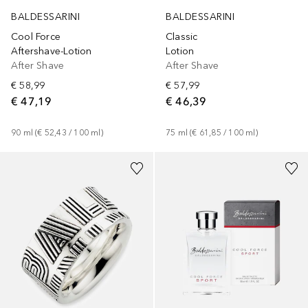
BALDESSARINI
BALDESSARINI
Cool Force
Classic
Aftershave-Lotion
Lotion
After Shave
After Shave
€ 58,99
€ 57,99
€ 47,19
€ 46,39
90
ml
 (
€ 52,43
 / 
100
ml
)
75
ml
 (
€ 61,85
 / 
100
ml
)