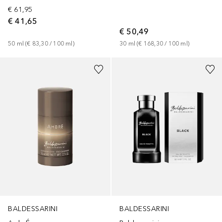
€ 61,95
€ 41,65
€ 50,49
50
ml
 (
€ 83,30
 / 
100
ml
)
30
ml
 (
€ 168,30
 / 
100
ml
)
BALDESSARINI
BALDESSARINI