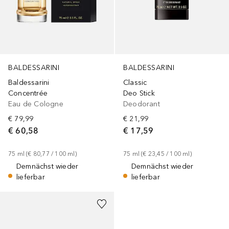
BALDESSARINI
BALDESSARINI
Baldessarini
Classic
Concentrée
Deo Stick
Eau de Cologne
Deodorant
€ 79,99
€ 21,99
€ 60,58
€ 17,59
75
ml
 (
€ 80,77
 / 
100
ml
)
75
ml
 (
€ 23,45
 / 
100
ml
)
Demnächst wieder
Demnächst wieder
lieferbar
lieferbar