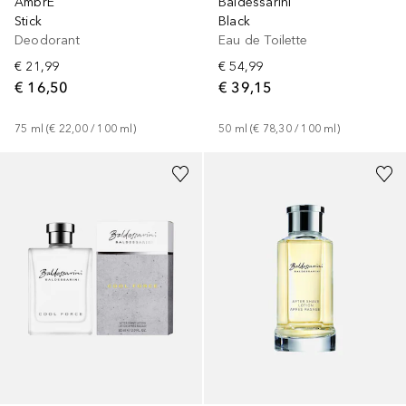
AmbrÉ
Baldessarini
Stick
Black
Deodorant
Eau de Toilette
€ 21,99
€ 54,99
€ 16,50
€ 39,15
75
ml
 (
€ 22,00
 / 
100
ml
)
50
ml
 (
€ 78,30
 / 
100
ml
)