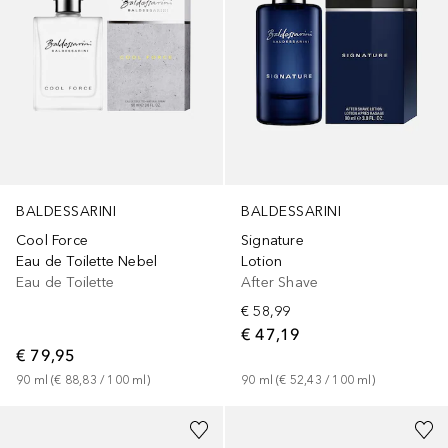
BALDESSARINI
BALDESSARINI
Cool Force
Signature
Eau de Toilette Nebel
Lotion
Eau de Toilette
After Shave
€ 58,99
€ 47,19
€ 79,95
90
ml
 (
€ 88,83
 / 
100
ml
)
90
ml
 (
€ 52,43
 / 
100
ml
)