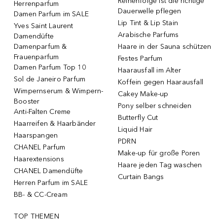
Reihenfolge ist die richtige
Herrenparfum
Dauerwelle pflegen
Damen Parfum im SALE
Lip Tint & Lip Stain
Yves Saint Laurent
Arabische Parfums
Damendüfte
Damenparfum &
Haare in der Sauna schützen
Frauenparfum
Festes Parfum
Damen Parfum Top 10
Haarausfall im Alter
Sol de Janeiro Parfum
Koffein gegen Haarausfall
Wimpernserum & Wimpern-
Cakey Make-up
Booster
Pony selber schneiden
Anti-Falten Creme
Butterfly Cut
Haarreifen & Haarbänder
Liquid Hair
Haarspangen
PDRN
CHANEL Parfum
Make-up für große Poren
Haarextensions
Haare jeden Tag waschen
CHANEL Damendüfte
Curtain Bangs
Herren Parfum im SALE
BB- & CC-Cream
TOP THEMEN