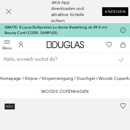
Jetzt App
[navigation.slideout.screenreader]
downloaden und
ANZEIGEN
attraktive Vorteile
sichern
GRATIS: 8 Luxus-Duftproben zu deiner Bestellung ab 89 € mit
Beauty Card (CODE: SAMPLES)
Zur Douglas Startseite
Zu Meiner 
Menü öffnen
Zu Meinem Kundenkonto
Zum
Menü
Gehe zurück
Suche ausführen
Homepage
Körper
Körperreinigung
Duschgel
Woods Copenha
WOODS COPENHAGEN
NEU