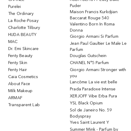
Puder
Purelei
Maison Francis Kurkdjian
The Ordinary
Baccarat Rouge 540
La Roche-Posay
Valentino Born In Roma
Charlotte Tilbury
Donna
HUDA BEAUTY
Giorgio Armani Si Parfum
MAC
Jean Paul Gaultier Le Male Le
Dr. Emi Skincare
Parfum
Fenty Beauty
Douglas Gutschein
Fenty Skin
CHANEL N°5 Parfum
Fenty Hair
Giorgio Armani Stronger with
you
Caia Cosmetics
Lancôme La vie est belle
About Face
Prada Paradoxe Intense
Milk Makeup
XERJOFF Vibe Erba Pura
ARMAF
YSL Black Opium
Transparent Lab
Sol de Janeiro No. 59
Bodyspray
Yves Saint Laurent Y
Summer Mink - Parfum by