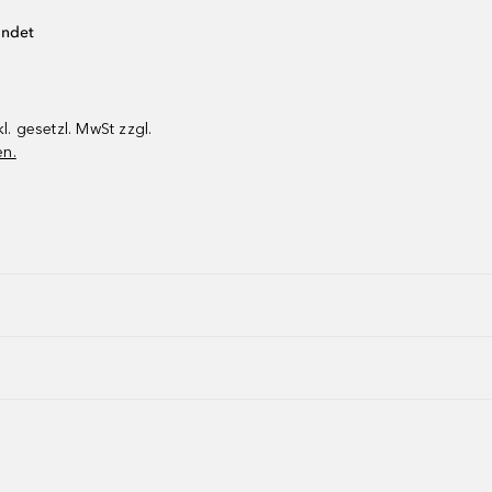
endet
kl. gesetzl. MwSt zzgl.
en.