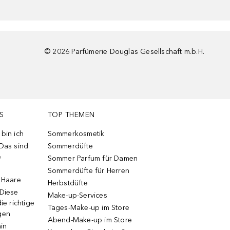
©
2026
Parfümerie Douglas Gesellschaft m.b.H.
S
TOP THEMEN
bin ich
Sommerkosmetik
 Das sind
Sommerdüfte
e
Sommer Parfum für Damen
Sommerdüfte für Herren
e Haare
Herbstdüfte
 Diese
Make-up-Services
ie richtige
Tages-Make-up im Store
gen
Abend-Make-up im Store
ain