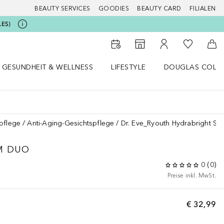
BEAUTY SERVICES
GOODIES
BEAUTY CARD
FILIALEN
LES)
Zu Meiner 
Zum Storefinder
Zu Meinem Kunde
Zum
GESUNDHEIT & WELLNESS
LIFESTYLE
DOUGLAS COLL
 öffnen
Gesundheit & Wellness Menü öffnen
Lifestyle Menü öffnen
Douglas Collecti
pflege
Anti-Aging-Gesichtspflege
Dr. Eve_Ryouth Hydrabright S
M DUO
0
(
0
)
Preise inkl. MwSt.
€ 32,99