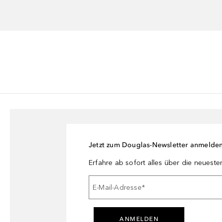
gkeit speichern kann. Unsere Hyaluronsäure heißt Natriumhyaluronat
Jetzt zum Douglas-Newsletter anmelde
Erfahre ab sofort alles über die neuest
E-Mail-Adresse
*
ANMELDEN