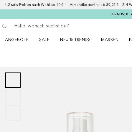
4 Gratis-Proben nach Wahl ab 10 € ¹ Versandkostenfrei ab 39,95 € 2–4 W
GRATIS: 8 L
Gehe zurück
Suche ausführen
ANGEBOTE
SALE
NEU & TRENDS
MARKEN
P
Angebote Menü öffnen
Sale Menü öffnen
NEU & TRENDS Menü öffnen
MARKEN Menü ö
P