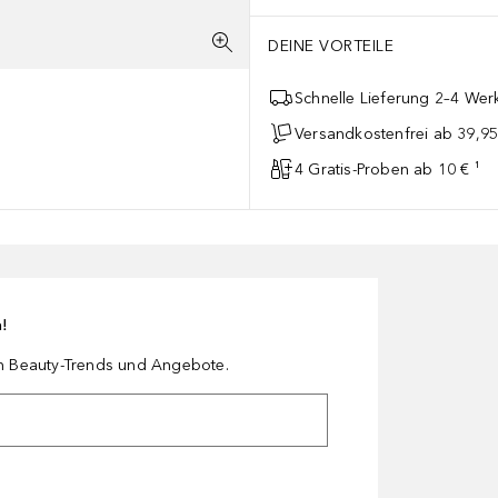
 und ist eine kleinere Hyaluronsäuregröße, die in tiefere Hautschi
DEINE VORTEILE
Schnelle Lieferung 2–4 Werk
Versandkostenfrei ab 39,95
4 Gratis-Proben ab 10 € ¹
n!
en Beauty-Trends und Angebote.