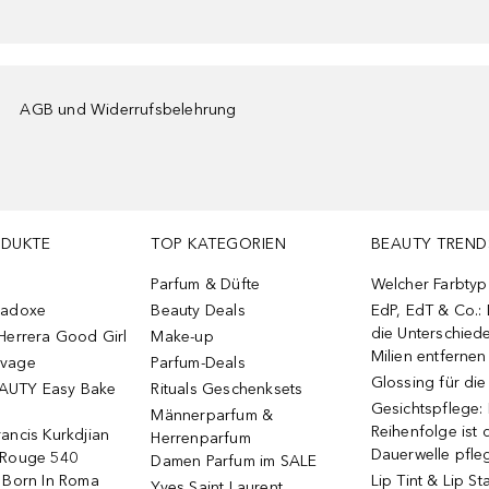
AGB und Widerrufsbelehrung
ODUKTE
TOP KATEGORIEN
BEAUTY TREND
Parfum & Düfte
Welcher Farbtyp 
radoxe
Beauty Deals
EdP, EdT & Co.:
die Unterschied
Herrera Good Girl
Make-up
Milien entfernen
uvage
Parfum-Deals
Glossing für di
AUTY Easy Bake
Rituals Geschenksets
Gesichtspflege:
Männerparfum &
Reihenfolge ist d
ancis Kurkdjian
Herrenparfum
Dauerwelle pfle
 Rouge 540
Damen Parfum im SALE
o Born In Roma
Lip Tint & Lip St
Yves Saint Laurent