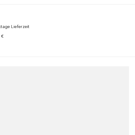
chten eindringen und diese mit Feuchtigkeit versorgen kann als nor
tage Lieferzeit
 €