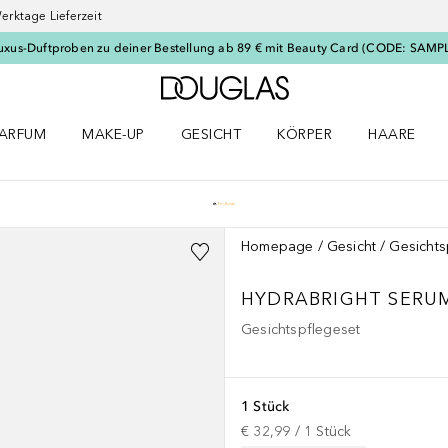
erktage Lieferzeit
uxus-Duftproben zu deiner Bestellung ab 89 € mit Beauty Card (CODE: SAMP
Zur Douglas Startseite
ARFUM
MAKE-UP
GESICHT
KÖRPER
HAARE
ffnen
arfum Menü öffnen
Make-up Menü öffnen
Gesicht Menü öffnen
Körper Menü öffnen
Haare Menü
Homepage
Gesicht
Gesichts
HYDRABRIGHT SERU
Gesichtspflegeset
1 Stück
€ 32,99
 / 
1
Stück