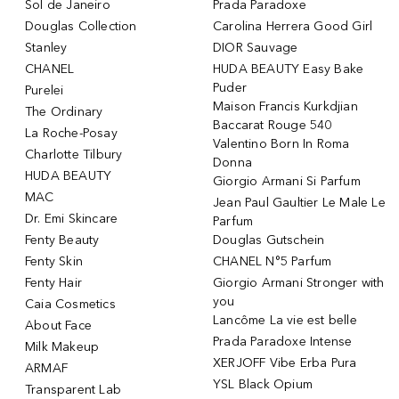
Sol de Janeiro
Prada Paradoxe
Douglas Collection
Carolina Herrera Good Girl
Stanley
DIOR Sauvage
CHANEL
HUDA BEAUTY Easy Bake
Puder
Purelei
Maison Francis Kurkdjian
The Ordinary
Baccarat Rouge 540
La Roche-Posay
Valentino Born In Roma
Charlotte Tilbury
Donna
HUDA BEAUTY
Giorgio Armani Si Parfum
MAC
Jean Paul Gaultier Le Male Le
Dr. Emi Skincare
Parfum
Fenty Beauty
Douglas Gutschein
Fenty Skin
CHANEL N°5 Parfum
Fenty Hair
Giorgio Armani Stronger with
you
Caia Cosmetics
Lancôme La vie est belle
About Face
Prada Paradoxe Intense
Milk Makeup
XERJOFF Vibe Erba Pura
ARMAF
YSL Black Opium
Transparent Lab