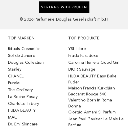
VERTRAG WIDERRUFEN
©
2026
Parfümerie Douglas Gesellschaft m.b.H.
TOP MARKEN
TOP PRODUKTE
Rituals Cosmetics
YSL Libre
Sol de Janeiro
Prada Paradoxe
Douglas Collection
Carolina Herrera Good Girl
Stanley
DIOR Sauvage
CHANEL
HUDA BEAUTY Easy Bake
Puder
Purelei
Maison Francis Kurkdjian
The Ordinary
Baccarat Rouge 540
La Roche-Posay
Valentino Born In Roma
Charlotte Tilbury
Donna
HUDA BEAUTY
Giorgio Armani Si Parfum
MAC
Jean Paul Gaultier Le Male Le
Dr. Emi Skincare
Parfum