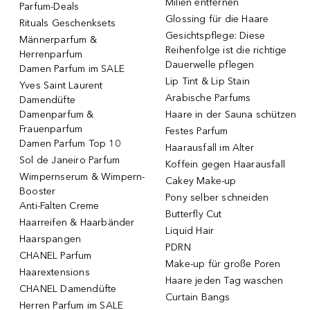
Milien entfernen
Parfum-Deals
Glossing für die Haare
Rituals Geschenksets
Gesichtspflege: Diese
Männerparfum &
Reihenfolge ist die richtige
Herrenparfum
Dauerwelle pflegen
Damen Parfum im SALE
Lip Tint & Lip Stain
Yves Saint Laurent
Arabische Parfums
Damendüfte
Damenparfum &
Haare in der Sauna schützen
Frauenparfum
Festes Parfum
Damen Parfum Top 10
Haarausfall im Alter
Sol de Janeiro Parfum
Koffein gegen Haarausfall
Wimpernserum & Wimpern-
Cakey Make-up
Booster
Pony selber schneiden
Anti-Falten Creme
Butterfly Cut
Haarreifen & Haarbänder
Liquid Hair
Haarspangen
PDRN
CHANEL Parfum
Make-up für große Poren
Haarextensions
Haare jeden Tag waschen
CHANEL Damendüfte
Curtain Bangs
Herren Parfum im SALE