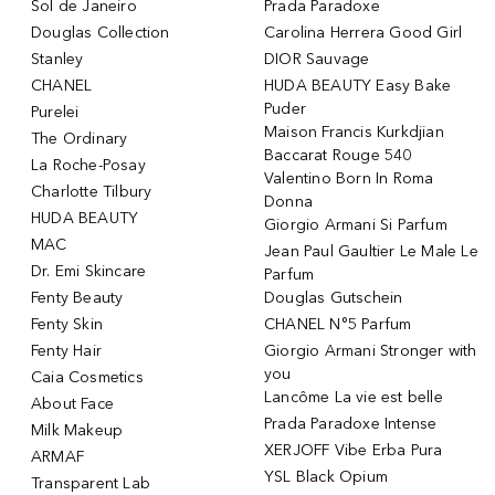
Sol de Janeiro
Prada Paradoxe
Douglas Collection
Carolina Herrera Good Girl
Stanley
DIOR Sauvage
CHANEL
HUDA BEAUTY Easy Bake
Puder
Purelei
Maison Francis Kurkdjian
The Ordinary
Baccarat Rouge 540
La Roche-Posay
Valentino Born In Roma
Charlotte Tilbury
Donna
HUDA BEAUTY
Giorgio Armani Si Parfum
MAC
Jean Paul Gaultier Le Male Le
Dr. Emi Skincare
Parfum
Fenty Beauty
Douglas Gutschein
Fenty Skin
CHANEL N°5 Parfum
Fenty Hair
Giorgio Armani Stronger with
you
Caia Cosmetics
Lancôme La vie est belle
About Face
Prada Paradoxe Intense
Milk Makeup
XERJOFF Vibe Erba Pura
ARMAF
YSL Black Opium
Transparent Lab