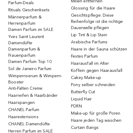
Milien entfernen
Parfum-Deals
Glossing für die Haare
Rituals Geschenksets
Gesichtspflege: Diese
Männerparfum &
Reihenfolge ist die richtige
Herrenparfum
Dauerwelle pflegen
Damen Parfum im SALE
Lip Tint & Lip Stain
Yves Saint Laurent
Arabische Parfums
Damendüfte
Damenparfum &
Haare in der Sauna schützen
Frauenparfum
Festes Parfum
Damen Parfum Top 10
Haarausfall im Alter
Sol de Janeiro Parfum
Koffein gegen Haarausfall
Wimpernserum & Wimpern-
Cakey Make-up
Booster
Pony selber schneiden
Anti-Falten Creme
Butterfly Cut
Haarreifen & Haarbänder
Liquid Hair
Haarspangen
PDRN
CHANEL Parfum
Make-up für große Poren
Haarextensions
Haare jeden Tag waschen
CHANEL Damendüfte
Curtain Bangs
Herren Parfum im SALE