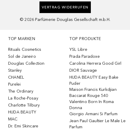
VERTRAG WIDERRUFEN
©
2026
Parfümerie Douglas Gesellschaft m.b.H.
TOP MARKEN
TOP PRODUKTE
Rituals Cosmetics
YSL Libre
Sol de Janeiro
Prada Paradoxe
Douglas Collection
Carolina Herrera Good Girl
Stanley
DIOR Sauvage
CHANEL
HUDA BEAUTY Easy Bake
Puder
Purelei
Maison Francis Kurkdjian
The Ordinary
Baccarat Rouge 540
La Roche-Posay
Valentino Born In Roma
Charlotte Tilbury
Donna
HUDA BEAUTY
Giorgio Armani Si Parfum
MAC
Jean Paul Gaultier Le Male Le
Dr. Emi Skincare
Parfum