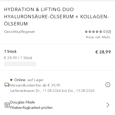
HYDRATION & LIFTING DUO
HYALURONSÄURE-ÖLSERUM + KOLLAGEN-
ÖLSERUM
Gesichtspflegeset
0
(
0
)
Preise inkl. MwSt.
1 Stück
€ 28,99
€ 28,99
 / 
1
Stück
Online
:
auf Lager
Versandkostenfrei ab
€ 39,95
Lieferzeitraum: Di., 11.08.2026 bis Do., 13.08.2026
Douglas-Filiale
Filialverfügbarkeit prüfen
IN DEN WARENKORB