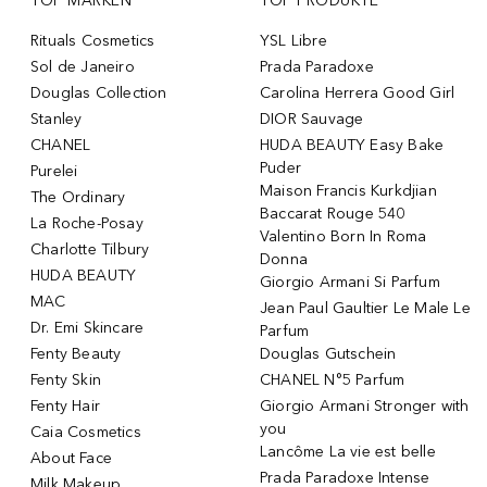
TOP MARKEN
TOP PRODUKTE
Rituals Cosmetics
YSL Libre
Sol de Janeiro
Prada Paradoxe
Douglas Collection
Carolina Herrera Good Girl
Stanley
DIOR Sauvage
CHANEL
HUDA BEAUTY Easy Bake
Puder
Purelei
Maison Francis Kurkdjian
The Ordinary
Baccarat Rouge 540
La Roche-Posay
Valentino Born In Roma
Charlotte Tilbury
Donna
HUDA BEAUTY
Giorgio Armani Si Parfum
MAC
Jean Paul Gaultier Le Male Le
Dr. Emi Skincare
Parfum
Fenty Beauty
Douglas Gutschein
Fenty Skin
CHANEL N°5 Parfum
Fenty Hair
Giorgio Armani Stronger with
you
Caia Cosmetics
Lancôme La vie est belle
About Face
Prada Paradoxe Intense
Milk Makeup