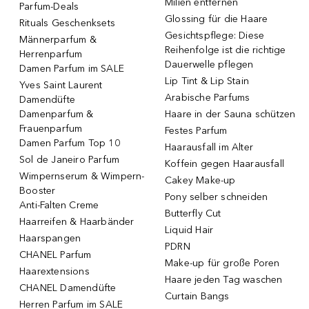
Milien entfernen
Parfum-Deals
Glossing für die Haare
Rituals Geschenksets
Gesichtspflege: Diese
Männerparfum &
Reihenfolge ist die richtige
Herrenparfum
Dauerwelle pflegen
Damen Parfum im SALE
Lip Tint & Lip Stain
Yves Saint Laurent
Arabische Parfums
Damendüfte
Damenparfum &
Haare in der Sauna schützen
Frauenparfum
Festes Parfum
Damen Parfum Top 10
Haarausfall im Alter
Sol de Janeiro Parfum
Koffein gegen Haarausfall
Wimpernserum & Wimpern-
Cakey Make-up
Booster
Pony selber schneiden
Anti-Falten Creme
Butterfly Cut
Haarreifen & Haarbänder
Liquid Hair
Haarspangen
PDRN
CHANEL Parfum
Make-up für große Poren
Haarextensions
Haare jeden Tag waschen
CHANEL Damendüfte
Curtain Bangs
Herren Parfum im SALE