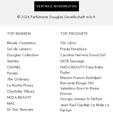
VERTRAG WIDERRUFEN
©
2026
Parfümerie Douglas Gesellschaft m.b.H.
TOP MARKEN
TOP PRODUKTE
Rituals Cosmetics
YSL Libre
Sol de Janeiro
Prada Paradoxe
Douglas Collection
Carolina Herrera Good Girl
Stanley
DIOR Sauvage
CHANEL
HUDA BEAUTY Easy Bake
Puder
Purelei
Maison Francis Kurkdjian
The Ordinary
Baccarat Rouge 540
La Roche-Posay
Valentino Born In Roma
Charlotte Tilbury
Donna
HUDA BEAUTY
Giorgio Armani Si Parfum
MAC
Jean Paul Gaultier Le Male Le
Dr. Emi Skincare
Parfum