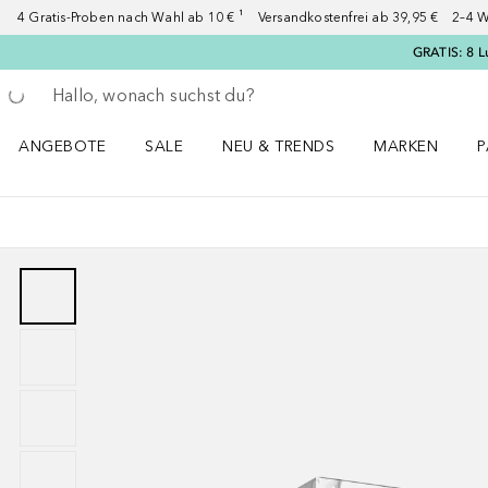
4 Gratis-Proben nach Wahl ab 10 € ¹ Versandkostenfrei ab 39,95 € 2–4 W
GRATIS: 8 L
Gehe zurück
Suche ausführen
ANGEBOTE
SALE
NEU & TRENDS
MARKEN
P
Angebote Menü öffnen
Sale Menü öffnen
NEU & TRENDS Menü öffnen
MARKEN Menü ö
P