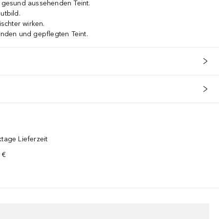
d gesund aussehenden Teint.
utbild.
ischter wirken.
lenden und gepflegten Teint.
tage Lieferzeit
 €