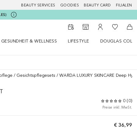
BEAUTY SERVICES
GOODIES
BEAUTY CARD
FILIALEN
LES)
Zu Meiner 
Zum Storefinder
Zu Meinem Kunde
Zum
GESUNDHEIT & WELLNESS
LIFESTYLE
DOUGLAS COLL
 öffnen
Gesundheit & Wellness Menü öffnen
Lifestyle Menü öffnen
Douglas Collecti
pflege
Gesichtspflegesets
WARDA LUXURY SKINCARE Deep Hydra
T
0
(
0
)
Preise inkl. MwSt.
€ 36,99