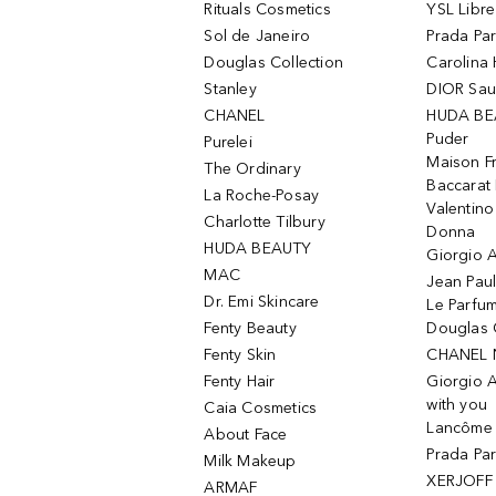
Rituals Cosmetics
YSL Libre
Sol de Janeiro
Prada Pa
Douglas Collection
Carolina 
Stanley
DIOR Sa
CHANEL
HUDA BE
Puder
Purelei
Maison Fr
The Ordinary
Baccarat
La Roche-Posay
Valentin
Charlotte Tilbury
Donna
HUDA BEAUTY
Giorgio A
MAC
Jean Paul
Dr. Emi Skincare
Le Parfu
Fenty Beauty
Douglas 
Fenty Skin
CHANEL 
Fenty Hair
Giorgio 
with you
Caia Cosmetics
Lancôme L
About Face
Prada Pa
Milk Makeup
XERJOFF 
ARMAF