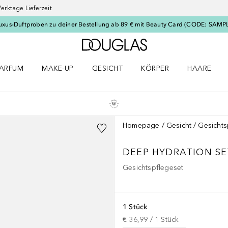
erktage Lieferzeit
uxus-Duftproben zu deiner Bestellung ab 89 € mit Beauty Card (CODE: SAMP
Zur Douglas Startseite
ARFUM
MAKE-UP
GESICHT
KÖRPER
HAARE
ffnen
arfum Menü öffnen
Make-up Menü öffnen
Gesicht Menü öffnen
Körper Menü öffnen
Haare Menü
Homepage
Gesicht
Gesichts
DEEP HYDRATION SE
Gesichtspflegeset
1 Stück
€ 36,99
 / 
1
Stück