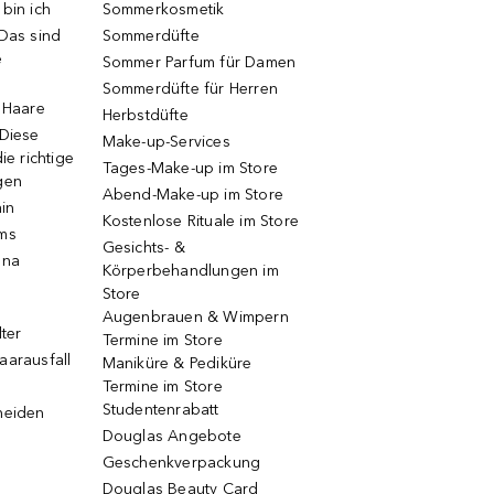
bin ich
Sommerkosmetik
 Das sind
Sommerdüfte
e
Sommer Parfum für Damen
Sommerdüfte für Herren
e Haare
Herbstdüfte
 Diese
Make-up-Services
ie richtige
Tages-Make-up im Store
gen
Abend-Make-up im Store
ain
Kostenlose Rituale im Store
ums
Gesichts- &
una
Körperbehandlungen im
Store
Augenbrauen & Wimpern
lter
Termine im Store
aarausfall
Maniküre & Pediküre
Termine im Store
Studentenrabatt
neiden
Douglas Angebote
Geschenkverpackung
Douglas Beauty Card