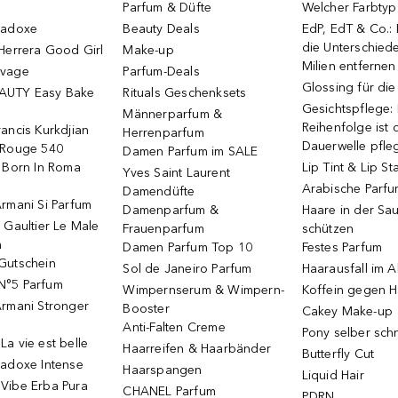
Parfum & Düfte
Welcher Farbtyp 
radoxe
Beauty Deals
EdP, EdT & Co.:
die Unterschied
Herrera Good Girl
Make-up
Milien entfernen
uvage
Parfum-Deals
Glossing für di
AUTY Easy Bake
Rituals Geschenksets
Gesichtspflege:
Männerparfum &
Reihenfolge ist d
ancis Kurkdjian
Herrenparfum
Dauerwelle pfle
 Rouge 540
Damen Parfum im SALE
o Born In Roma
Lip Tint & Lip St
Yves Saint Laurent
Arabische Parf
Damendüfte
rmani Si Parfum
Damenparfum &
Haare in der Sa
 Gaultier Le Male
Frauenparfum
schützen
m
Damen Parfum Top 10
Festes Parfum
Gutschein
Sol de Janeiro Parfum
Haarausfall im A
N°5 Parfum
Wimpernserum & Wimpern-
Koffein gegen H
Armani Stronger
Booster
Cakey Make-up
Anti-Falten Creme
Pony selber sch
a vie est belle
Haarreifen & Haarbänder
Butterfly Cut
radoxe Intense
Haarspangen
Liquid Hair
Vibe Erba Pura
CHANEL Parfum
PDRN