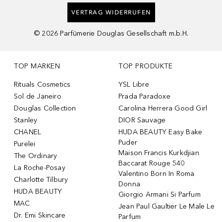
VERTRAG WIDERRUFEN
©
2026
Parfümerie Douglas Gesellschaft m.b.H.
TOP MARKEN
TOP PRODUKTE
Rituals Cosmetics
YSL Libre
Sol de Janeiro
Prada Paradoxe
Douglas Collection
Carolina Herrera Good Girl
Stanley
DIOR Sauvage
CHANEL
HUDA BEAUTY Easy Bake
Puder
Purelei
Maison Francis Kurkdjian
The Ordinary
Baccarat Rouge 540
La Roche-Posay
Valentino Born In Roma
Charlotte Tilbury
Donna
HUDA BEAUTY
Giorgio Armani Si Parfum
MAC
Jean Paul Gaultier Le Male Le
Dr. Emi Skincare
Parfum