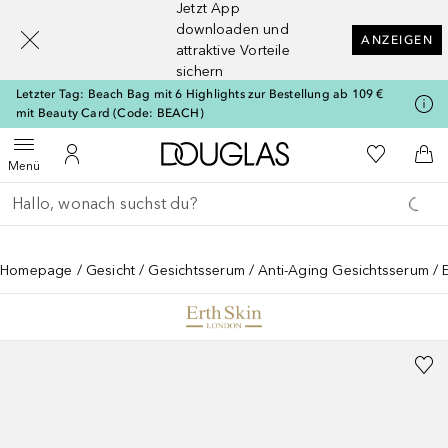
Jetzt App
[navigation.slideout.screenreader]
downloaden und
ANZEIGEN
attraktive Vorteile
sichern
Letzter Tag: Beach Bag mit 6 Highlights zur Bestellung ab 109 €
mit Beauty Card (Code: BEACH)
Zur Douglas Startseite
Zu Meiner 
Menü öffnen
Zu Meinem Kundenkonto
Zum
Menü
Gehe zurück
Suche ausführen
Homepage
Gesicht
Gesichtsserum
Anti-Aging Gesichtsserum