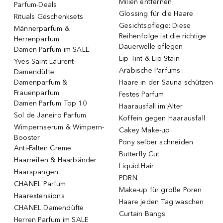
Milien entfernen
Parfum-Deals
Glossing für die Haare
Rituals Geschenksets
Gesichtspflege: Diese
Männerparfum &
Reihenfolge ist die richtige
Herrenparfum
Dauerwelle pflegen
Damen Parfum im SALE
Lip Tint & Lip Stain
Yves Saint Laurent
Arabische Parfums
Damendüfte
Damenparfum &
Haare in der Sauna schützen
Frauenparfum
Festes Parfum
Damen Parfum Top 10
Haarausfall im Alter
Sol de Janeiro Parfum
Koffein gegen Haarausfall
Wimpernserum & Wimpern-
Cakey Make-up
Booster
Pony selber schneiden
Anti-Falten Creme
Butterfly Cut
Haarreifen & Haarbänder
Liquid Hair
Haarspangen
PDRN
CHANEL Parfum
Make-up für große Poren
Haarextensions
Haare jeden Tag waschen
CHANEL Damendüfte
Curtain Bangs
Herren Parfum im SALE