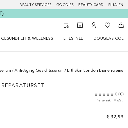
BEAUTY SERVICES
GOODIES
BEAUTY CARD
FILIALEN
Zu Meiner 
Zum Storefinder
Zu Meinem Kunde
Zum
GESUNDHEIT & WELLNESS
LIFESTYLE
DOUGLAS COLL
 öffnen
Gesundheit & Wellness Menü öffnen
Lifestyle Menü öffnen
Douglas Collecti
sserum
Anti-Aging Gesichtsserum
ErthSkin London Bienencreme +
-REPARATURSET
0
(
0
)
Preise inkl. MwSt.
€ 32,99