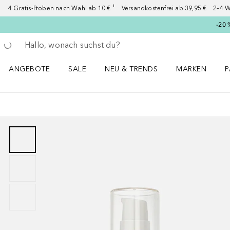
4 Gratis-Proben nach Wahl ab 10 € ¹ Versandkostenfrei ab 39,95 € 2–4 W
-20 
Gehe zurück
Suche ausführen
ANGEBOTE
SALE
NEU & TRENDS
MARKEN
P
Angebote Menü öffnen
Sale Menü öffnen
NEU & TRENDS Menü öffnen
MARKEN Menü ö
P