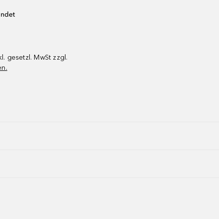
endet
kl. gesetzl. MwSt zzgl.
en.