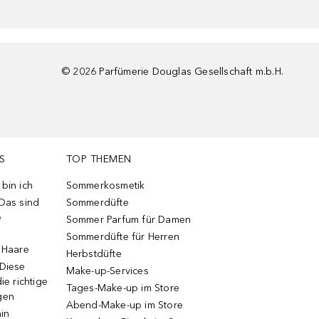
©
2026
Parfümerie Douglas Gesellschaft m.b.H.
S
TOP THEMEN
bin ich
Sommerkosmetik
 Das sind
Sommerdüfte
e
Sommer Parfum für Damen
Sommerdüfte für Herren
e Haare
Herbstdüfte
 Diese
Make-up-Services
ie richtige
Tages-Make-up im Store
gen
Abend-Make-up im Store
ain