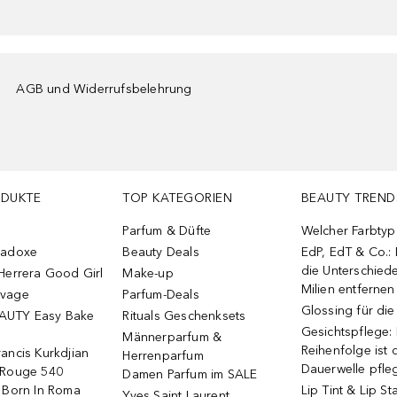
AGB und Widerrufsbelehrung
ODUKTE
TOP KATEGORIEN
BEAUTY TREND
Parfum & Düfte
Welcher Farbtyp 
radoxe
Beauty Deals
EdP, EdT & Co.:
die Unterschied
Herrera Good Girl
Make-up
Milien entfernen
uvage
Parfum-Deals
Glossing für di
AUTY Easy Bake
Rituals Geschenksets
Gesichtspflege:
Männerparfum &
Reihenfolge ist d
ancis Kurkdjian
Herrenparfum
Dauerwelle pfle
 Rouge 540
Damen Parfum im SALE
o Born In Roma
Lip Tint & Lip St
Yves Saint Laurent