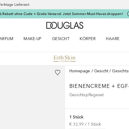
erktage Lieferzeit
% Rabatt ohne Code + Gratis-Versand. Jetzt Sommer-Must-Haves shoppen!
Zur Douglas Startseite
ARFUM
MAKE-UP
GESICHT
KÖRPER
HAARE
ffnen
arfum Menü öffnen
Make-up Menü öffnen
Gesicht Menü öffnen
Körper Menü öffnen
Haare Menü
Homepage
Gesicht
Gesicht
BIENENCREME + EGF
Gesichtspflegeset
1 Stück
€ 32,99
 / 
1
Stück