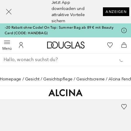
Jetzt App
[navigation.slideout.screenreader]
downloaden und
ANZEIGEN
attraktive Vorteile
sichern
–20 Rabatt ohne Code! On Top: Summer Bag ab 89 € mit Beauty
Card (CODE: HANDBAG)
Zur Douglas Startseite
Zu Meiner 
Menü öffnen
Zu Meinem Kundenkonto
Zum
Menü
Gehe zurück
Suche ausführen
Homepage
Gesicht
Gesichtspflege
Gesichtscreme
Alcina Fenc