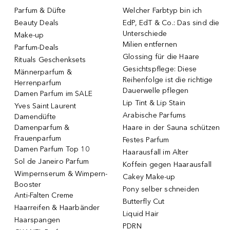
Parfum & Düfte
Welcher Farbtyp bin ich
Beauty Deals
EdP, EdT & Co.: Das sind die
Unterschiede
Make-up
Milien entfernen
Parfum-Deals
Glossing für die Haare
Rituals Geschenksets
Gesichtspflege: Diese
Männerparfum &
Reihenfolge ist die richtige
Herrenparfum
Dauerwelle pflegen
Damen Parfum im SALE
Lip Tint & Lip Stain
Yves Saint Laurent
Arabische Parfums
Damendüfte
Damenparfum &
Haare in der Sauna schützen
Frauenparfum
Festes Parfum
Damen Parfum Top 10
Haarausfall im Alter
Sol de Janeiro Parfum
Koffein gegen Haarausfall
Wimpernserum & Wimpern-
Cakey Make-up
Booster
Pony selber schneiden
Anti-Falten Creme
Butterfly Cut
Haarreifen & Haarbänder
Liquid Hair
Haarspangen
PDRN