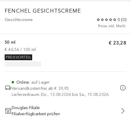
FENCHEL GESICHTSCREME
Gesichtscreme
0
(
0
)
Preise inkl. MwSt.
50 ml
€ 23,28
€ 46,56
 / 
100
ml
PREISVORTEIL
Online
:
auf Lager
Versandkostenfrei ab
€ 39,95
Lieferzeitraum: Do., 13.08.2026 bis Sa., 15.08.2026
Douglas-Filiale
Filialverfügbarkeit prüfen
IN DEN WARENKORB