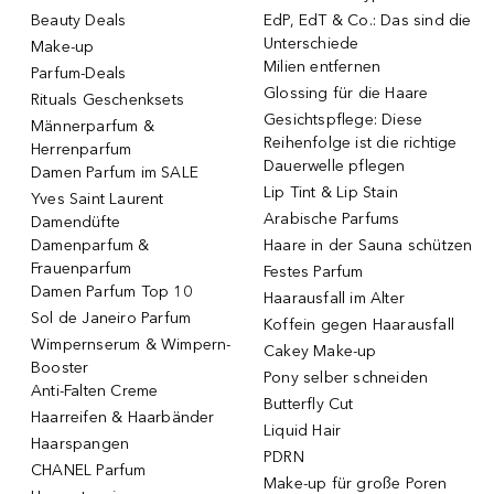
Beauty Deals
EdP, EdT & Co.: Das sind die
Unterschiede
Make-up
Milien entfernen
Parfum-Deals
Glossing für die Haare
Rituals Geschenksets
Gesichtspflege: Diese
Männerparfum &
Reihenfolge ist die richtige
Herrenparfum
Dauerwelle pflegen
Damen Parfum im SALE
Lip Tint & Lip Stain
Yves Saint Laurent
Arabische Parfums
Damendüfte
Damenparfum &
Haare in der Sauna schützen
Frauenparfum
Festes Parfum
Damen Parfum Top 10
Haarausfall im Alter
Sol de Janeiro Parfum
Koffein gegen Haarausfall
Wimpernserum & Wimpern-
Cakey Make-up
Booster
Pony selber schneiden
Anti-Falten Creme
Butterfly Cut
Haarreifen & Haarbänder
Liquid Hair
Haarspangen
PDRN
CHANEL Parfum
Make-up für große Poren