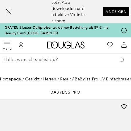
Jetzt App
[navigation.slideout.screenreader]
downloaden und
ANZEIGEN
attraktive Vorteile
sichern
GRATIS: 8 Luxus-Duftproben zu deiner Bestellung ab 89 € mit
Beauty Card (CODE: SAMPLES)
Zur Douglas Startseite
Zu Meiner 
Menü öffnen
Zu Meinem Kundenkonto
Zum
Menü
Gehe zurück
Suche ausführen
Homepage
Gesicht
Herren
Rasur
BaByliss Pro UV Einfachrasie
BABYLISS PRO