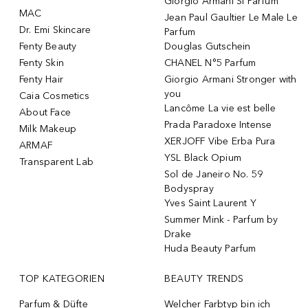
Giorgio Armani Si Parfum
MAC
Jean Paul Gaultier Le Male Le
Dr. Emi Skincare
Parfum
Fenty Beauty
Douglas Gutschein
Fenty Skin
CHANEL N°5 Parfum
Fenty Hair
Giorgio Armani Stronger with
you
Caia Cosmetics
Lancôme La vie est belle
About Face
Prada Paradoxe Intense
Milk Makeup
XERJOFF Vibe Erba Pura
ARMAF
YSL Black Opium
Transparent Lab
Sol de Janeiro No. 59
Bodyspray
Yves Saint Laurent Y
Summer Mink - Parfum by
Drake
Huda Beauty Parfum
TOP KATEGORIEN
BEAUTY TRENDS
Parfum & Düfte
Welcher Farbtyp bin ich