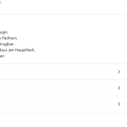
sign.
n Fächern.
tragbar.
luss am Hauptfach.
er.