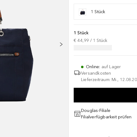
1 Stück
1 Stück
€ 44,99
 / 
1
Stück
Online
:
auf Lager
Versandkosten
Lieferzeitraum: Mi., 12.08.20
Douglas-Filiale
Filialverfügbarkeit prüfen