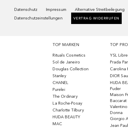
Datenschutz
Impressum
Alternative Streitbeilegung
Datenschutzeinstellungen
VERTRAG WIDERRUFEN
TOP MARKEN
TOP PR
Rituals Cosmetics
YSL Libre
Sol de Janeiro
Prada Pa
Douglas Collection
Carolina 
Stanley
DIOR Sa
CHANEL
HUDA BE
Puder
Purelei
Maison Fr
The Ordinary
Baccarat
La Roche-Posay
Valentin
Charlotte Tilbury
Donna
HUDA BEAUTY
Giorgio A
MAC
Jean Paul