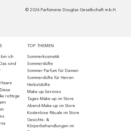
©
2026
Parfümerie Douglas Gesellschaft m.b.H.
S
TOP THEMEN
bin ich
Sommerkosmetik
 Das sind
Sommerdüfte
e
Sommer Parfum für Damen
Sommerdüfte für Herren
e Haare
Herbstdüfte
 Diese
Make-up-Services
ie richtige
Tages-Make-up im Store
gen
Abend-Make-up im Store
ain
Kostenlose Rituale im Store
ums
Gesichts- &
una
Körperbehandlungen im