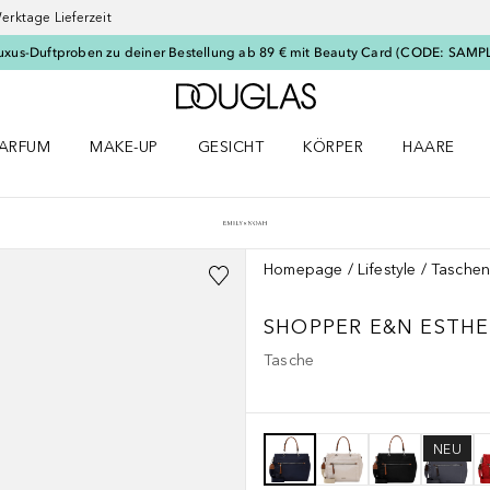
erktage Lieferzeit
uxus-Duftproben zu deiner Bestellung ab 89 € mit Beauty Card (CODE: SAMP
Zur Douglas Startseite
ARFUM
MAKE-UP
GESICHT
KÖRPER
HAARE
ffnen
arfum Menü öffnen
Make-up Menü öffnen
Gesicht Menü öffnen
Körper Menü öffnen
Haare Menü
Homepage
Lifestyle
Taschen
SHOPPER E&N ESTHE
Tasche
NEU