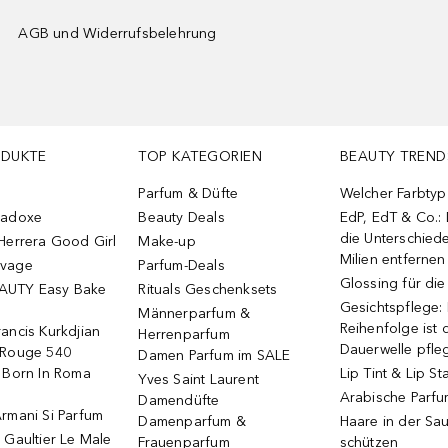
AGB und Widerrufsbelehrung
ODUKTE
TOP KATEGORIEN
BEAUTY TREND
Parfum & Düfte
Welcher Farbtyp 
radoxe
Beauty Deals
EdP, EdT & Co.:
die Unterschied
Herrera Good Girl
Make-up
Milien entfernen
uvage
Parfum-Deals
Glossing für di
AUTY Easy Bake
Rituals Geschenksets
Gesichtspflege:
Männerparfum &
Reihenfolge ist d
ancis Kurkdjian
Herrenparfum
Dauerwelle pfle
 Rouge 540
Damen Parfum im SALE
o Born In Roma
Lip Tint & Lip St
Yves Saint Laurent
Arabische Parf
Damendüfte
rmani Si Parfum
Damenparfum &
Haare in der Sa
 Gaultier Le Male
Frauenparfum
schützen