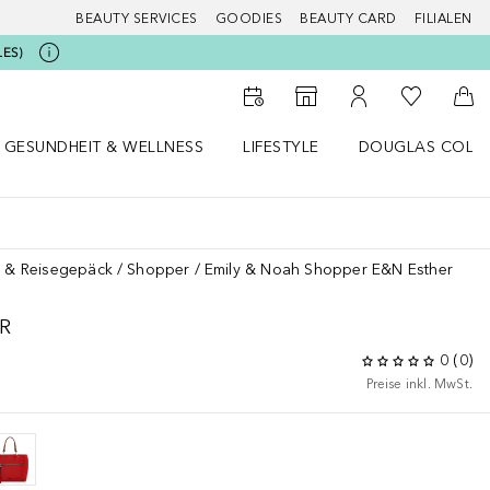
BEAUTY SERVICES
GOODIES
BEAUTY CARD
FILIALEN
LES)
Zu Meiner 
Zum Storefinder
Zu Meinem Kunde
Zum
GESUNDHEIT & WELLNESS
LIFESTYLE
DOUGLAS COLL
 öffnen
Gesundheit & Wellness Menü öffnen
Lifestyle Menü öffnen
Douglas Collecti
 & Reisegepäck
Shopper
Emily & Noah Shopper E&N Esther
R
0
(
0
)
Preise inkl. MwSt.