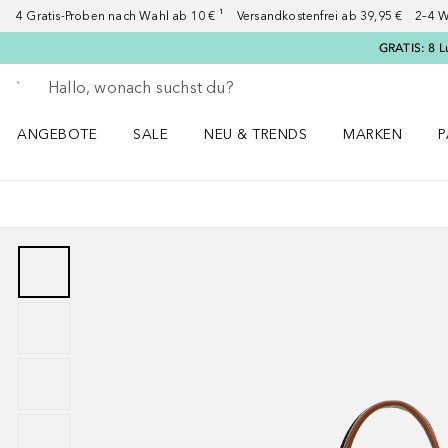
4 Gratis-Proben nach Wahl ab 10 € ¹ Versandkostenfrei ab 39,95 € 2–4 W
GRATIS: 8 L
Gehe zurück
Suche ausführen
ANGEBOTE
SALE
NEU & TRENDS
MARKEN
P
Angebote Menü öffnen
Sale Menü öffnen
NEU & TRENDS Menü öffnen
MARKEN Menü ö
P