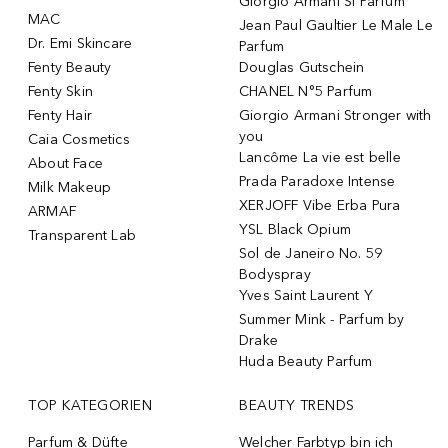
Giorgio Armani Si Parfum
MAC
Jean Paul Gaultier Le Male Le
Dr. Emi Skincare
Parfum
Fenty Beauty
Douglas Gutschein
Fenty Skin
CHANEL N°5 Parfum
Fenty Hair
Giorgio Armani Stronger with
you
Caia Cosmetics
Lancôme La vie est belle
About Face
Prada Paradoxe Intense
Milk Makeup
XERJOFF Vibe Erba Pura
ARMAF
YSL Black Opium
Transparent Lab
Sol de Janeiro No. 59
Bodyspray
Yves Saint Laurent Y
Summer Mink - Parfum by
Drake
Huda Beauty Parfum
TOP KATEGORIEN
BEAUTY TRENDS
Parfum & Düfte
Welcher Farbtyp bin ich