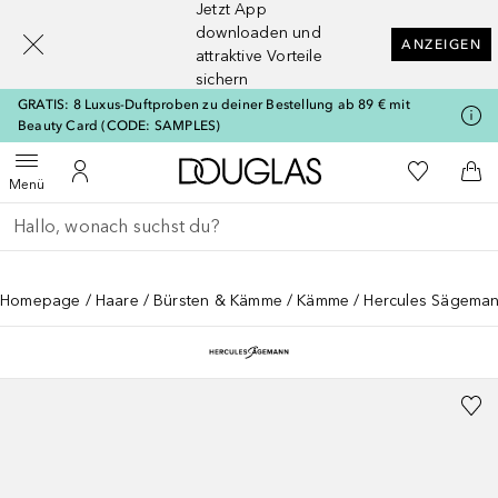
Jetzt App
[navigation.slideout.screenreader]
downloaden und
ANZEIGEN
attraktive Vorteile
sichern
GRATIS: 8 Luxus-Duftproben zu deiner Bestellung ab 89 € mit
Beauty Card (CODE: SAMPLES)
Zur Douglas Startseite
Zu Meiner 
Menü öffnen
Zu Meinem Kundenkonto
Zum
Menü
Gehe zurück
Suche ausführen
Homepage
Haare
Bürsten & Kämme
Kämme
Hercules Sägema