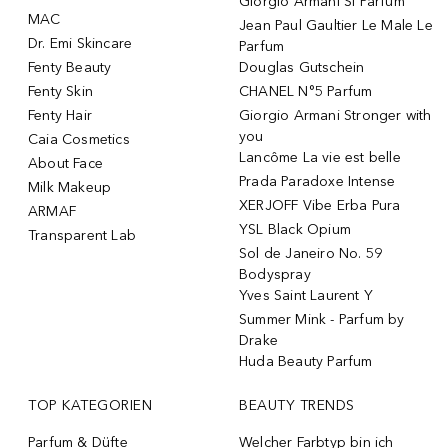
Giorgio Armani Si Parfum
MAC
Jean Paul Gaultier Le Male Le
Dr. Emi Skincare
Parfum
Fenty Beauty
Douglas Gutschein
Fenty Skin
CHANEL N°5 Parfum
Fenty Hair
Giorgio Armani Stronger with
you
Caia Cosmetics
Lancôme La vie est belle
About Face
Prada Paradoxe Intense
Milk Makeup
XERJOFF Vibe Erba Pura
ARMAF
YSL Black Opium
Transparent Lab
Sol de Janeiro No. 59
Bodyspray
Yves Saint Laurent Y
Summer Mink - Parfum by
Drake
Huda Beauty Parfum
TOP KATEGORIEN
BEAUTY TRENDS
Parfum & Düfte
Welcher Farbtyp bin ich