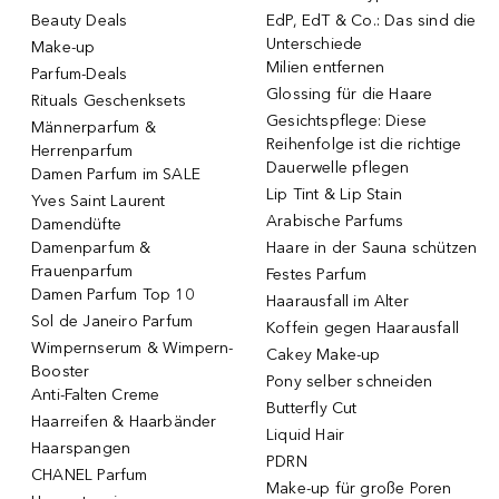
Beauty Deals
EdP, EdT & Co.: Das sind die
Unterschiede
Make-up
Milien entfernen
Parfum-Deals
Glossing für die Haare
Rituals Geschenksets
Gesichtspflege: Diese
Männerparfum &
Reihenfolge ist die richtige
Herrenparfum
Dauerwelle pflegen
Damen Parfum im SALE
Lip Tint & Lip Stain
Yves Saint Laurent
Arabische Parfums
Damendüfte
Damenparfum &
Haare in der Sauna schützen
Frauenparfum
Festes Parfum
Damen Parfum Top 10
Haarausfall im Alter
Sol de Janeiro Parfum
Koffein gegen Haarausfall
Wimpernserum & Wimpern-
Cakey Make-up
Booster
Pony selber schneiden
Anti-Falten Creme
Butterfly Cut
Haarreifen & Haarbänder
Liquid Hair
Haarspangen
PDRN
CHANEL Parfum
Make-up für große Poren