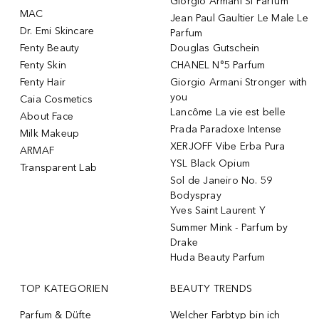
Giorgio Armani Si Parfum
MAC
Jean Paul Gaultier Le Male Le
Dr. Emi Skincare
Parfum
Fenty Beauty
Douglas Gutschein
Fenty Skin
CHANEL N°5 Parfum
Fenty Hair
Giorgio Armani Stronger with
you
Caia Cosmetics
Lancôme La vie est belle
About Face
Prada Paradoxe Intense
Milk Makeup
XERJOFF Vibe Erba Pura
ARMAF
YSL Black Opium
Transparent Lab
Sol de Janeiro No. 59
Bodyspray
Yves Saint Laurent Y
Summer Mink - Parfum by
Drake
Huda Beauty Parfum
TOP KATEGORIEN
BEAUTY TRENDS
Parfum & Düfte
Welcher Farbtyp bin ich