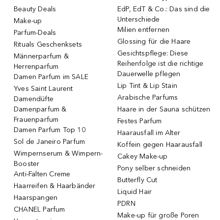
Beauty Deals
EdP, EdT & Co.: Das sind die
Unterschiede
Make-up
Milien entfernen
Parfum-Deals
Glossing für die Haare
Rituals Geschenksets
Gesichtspflege: Diese
Männerparfum &
Reihenfolge ist die richtige
Herrenparfum
Dauerwelle pflegen
Damen Parfum im SALE
Lip Tint & Lip Stain
Yves Saint Laurent
Arabische Parfums
Damendüfte
Damenparfum &
Haare in der Sauna schützen
Frauenparfum
Festes Parfum
Damen Parfum Top 10
Haarausfall im Alter
Sol de Janeiro Parfum
Koffein gegen Haarausfall
Wimpernserum & Wimpern-
Cakey Make-up
Booster
Pony selber schneiden
Anti-Falten Creme
Butterfly Cut
Haarreifen & Haarbänder
Liquid Hair
Haarspangen
PDRN
CHANEL Parfum
Make-up für große Poren