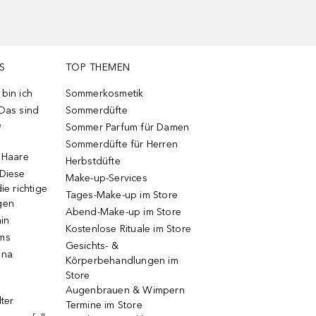
S
TOP THEMEN
bin ich
Sommerkosmetik
 Das sind
Sommerdüfte
e
Sommer Parfum für Damen
Sommerdüfte für Herren
e Haare
Herbstdüfte
 Diese
Make-up-Services
ie richtige
Tages-Make-up im Store
gen
Abend-Make-up im Store
ain
Kostenlose Rituale im Store
ums
Gesichts- &
una
Körperbehandlungen im
Store
Augenbrauen & Wimpern
lter
Termine im Store