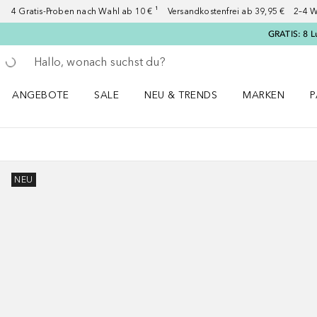
4 Gratis-Proben nach Wahl ab 10 € ¹ Versandkostenfrei ab 39,95 € 2–4 W
GRATIS: 8 L
Gehe zurück
Suche ausführen
ANGEBOTE
SALE
NEU & TRENDS
MARKEN
P
Angebote Menü öffnen
Sale Menü öffnen
NEU & TRENDS Menü öffnen
MARKEN Menü ö
P
NEU