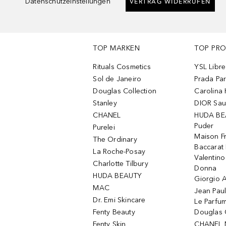
Datenschutzeinstellungen
VERTRAG WIDERRUFEN
TOP MARKEN
TOP PR
Rituals Cosmetics
YSL Libre
Sol de Janeiro
Prada Pa
Douglas Collection
Carolina 
Stanley
DIOR Sa
CHANEL
HUDA BE
Puder
Purelei
Maison Fr
The Ordinary
Baccarat
La Roche-Posay
Valentin
Charlotte Tilbury
Donna
HUDA BEAUTY
Giorgio A
MAC
Jean Paul
Dr. Emi Skincare
Le Parfu
Fenty Beauty
Douglas 
Fenty Skin
CHANEL 