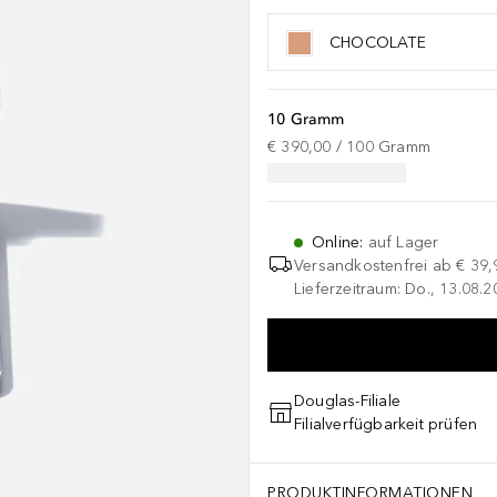
CHOCOLATE
10 Gramm
€ 390,00
 / 
100
Gramm
Online
:
auf Lager
Versandkostenfrei ab
€ 39,
Lieferzeitraum: Do., 13.08.2
Douglas-Filiale
Filialverfügbarkeit prüfen
PRODUKTINFORMATIONEN