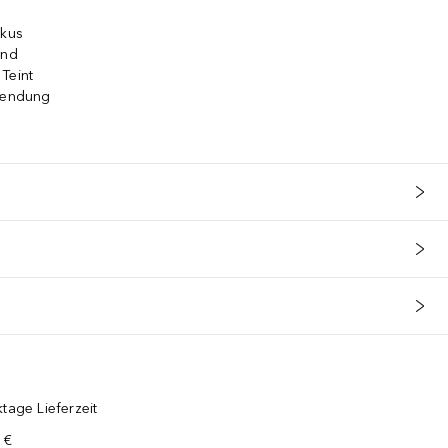
okus
rnd
Teint
nwendung
tage Lieferzeit
 €