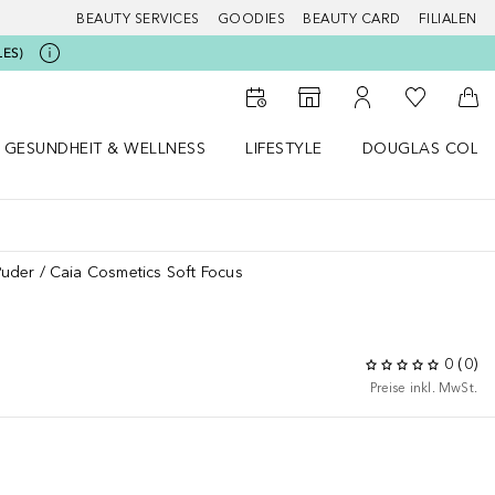
BEAUTY SERVICES
GOODIES
BEAUTY CARD
FILIALEN
LES)
Zu Meiner 
Zum Storefinder
Zu Meinem Kunde
Zum
GESUNDHEIT & WELLNESS
LIFESTYLE
DOUGLAS COLL
 öffnen
Gesundheit & Wellness Menü öffnen
Lifestyle Menü öffnen
Douglas Collecti
Puder
Caia Cosmetics Soft Focus
0
(
0
)
Preise inkl. MwSt.