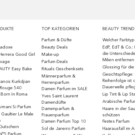
ODUKTE
TOP KATEGORIEN
BEAUTY TREND
Parfum & Düfte
Welcher Farbtyp 
radoxe
Beauty Deals
EdP, EdT & Co.:
die Unterschied
Herrera Good Girl
Make-up
Milien entfernen
uvage
Parfum-Deals
Glossing für di
AUTY Easy Bake
Rituals Geschenksets
Gesichtspflege:
Männerparfum &
Reihenfolge ist d
ancis Kurkdjian
Herrenparfum
Dauerwelle pfle
 Rouge 540
Damen Parfum im SALE
o Born In Roma
Lip Tint & Lip St
Yves Saint Laurent
Arabische Parf
Damendüfte
rmani Si Parfum
Damenparfum &
Haare in der Sa
 Gaultier Le Male
Frauenparfum
schützen
m
Damen Parfum Top 10
Festes Parfum
Gutschein
Sol de Janeiro Parfum
Haarausfall im A
N°5 Parfum