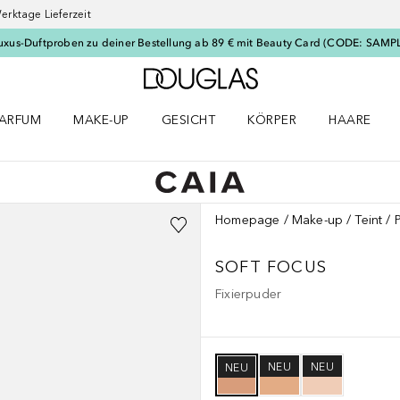
erktage Lieferzeit
uxus-Duftproben zu deiner Bestellung ab 89 € mit Beauty Card (CODE: SAMP
Zur Douglas Startseite
ARFUM
MAKE-UP
GESICHT
KÖRPER
HAARE
ffnen
arfum Menü öffnen
Make-up Menü öffnen
Gesicht Menü öffnen
Körper Menü öffnen
Haare Menü
Homepage
Make-up
Teint
SOFT FOCUS
Fixierpuder
NEU
NEU
NEU