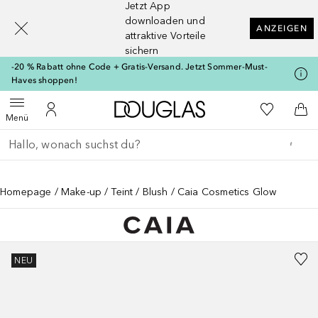
Jetzt App
[navigation.slideout.screenreader]
downloaden und
ANZEIGEN
attraktive Vorteile
sichern
-20 % Rabatt ohne Code + Gratis-Versand. Jetzt Sommer-Must-
Haves shoppen!
Zur Douglas Startseite
Zu Meiner 
Menü öffnen
Zu Meinem Kundenkonto
Zum
Menü
Gehe zurück
Suche ausführen
Homepage
Make-up
Teint
Blush
Caia Cosmetics Glow
NEU