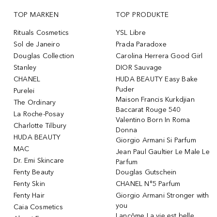
TOP MARKEN
TOP PRODUKTE
Rituals Cosmetics
YSL Libre
Sol de Janeiro
Prada Paradoxe
Douglas Collection
Carolina Herrera Good Girl
Stanley
DIOR Sauvage
CHANEL
HUDA BEAUTY Easy Bake
Puder
Purelei
Maison Francis Kurkdjian
The Ordinary
Baccarat Rouge 540
La Roche-Posay
Valentino Born In Roma
Charlotte Tilbury
Donna
HUDA BEAUTY
Giorgio Armani Si Parfum
MAC
Jean Paul Gaultier Le Male Le
Dr. Emi Skincare
Parfum
Fenty Beauty
Douglas Gutschein
Fenty Skin
CHANEL N°5 Parfum
Fenty Hair
Giorgio Armani Stronger with
you
Caia Cosmetics
Lancôme La vie est belle