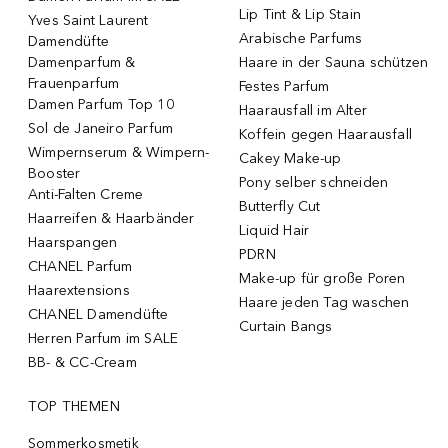
Lip Tint & Lip Stain
Yves Saint Laurent
Arabische Parfums
Damendüfte
Damenparfum &
Haare in der Sauna schützen
Frauenparfum
Festes Parfum
Damen Parfum Top 10
Haarausfall im Alter
Sol de Janeiro Parfum
Koffein gegen Haarausfall
Wimpernserum & Wimpern-
Cakey Make-up
Booster
Pony selber schneiden
Anti-Falten Creme
Butterfly Cut
Haarreifen & Haarbänder
Liquid Hair
Haarspangen
PDRN
CHANEL Parfum
Make-up für große Poren
Haarextensions
Haare jeden Tag waschen
CHANEL Damendüfte
Curtain Bangs
Herren Parfum im SALE
BB- & CC-Cream
TOP THEMEN
Sommerkosmetik