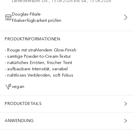
Lieferzeitraum: Do., 13.08.2026 bis Sa., 15.08.2026
Douglas-Filiale
Filialverfügbarkeit prüfen
IN DEN WARENKORB
PRODUKTINFORMATIONEN
Rouge mit strahlendem Glow-Finish
samtige Powder-to-Cream-Textur
natürliches Erröten, frischer Teint
aufbaubare Intensität, variabel
nahtloses Verblenden, soft Fokus
vegan
PRODUKTDETAILS
ANWENDUNG