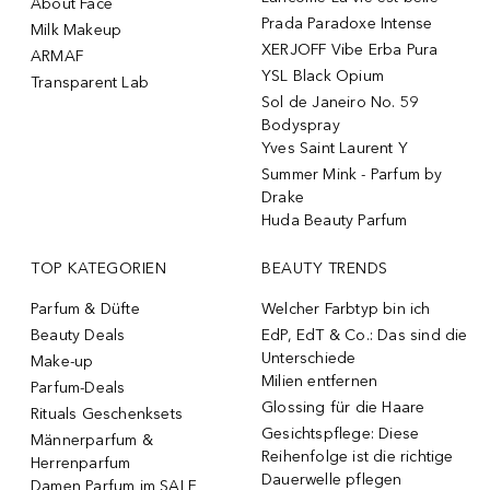
About Face
Prada Paradoxe Intense
Milk Makeup
XERJOFF Vibe Erba Pura
ARMAF
YSL Black Opium
Transparent Lab
Sol de Janeiro No. 59
Bodyspray
Yves Saint Laurent Y
Summer Mink - Parfum by
Drake
Huda Beauty Parfum
TOP KATEGORIEN
BEAUTY TRENDS
Parfum & Düfte
Welcher Farbtyp bin ich
Beauty Deals
EdP, EdT & Co.: Das sind die
Unterschiede
Make-up
Milien entfernen
Parfum-Deals
Glossing für die Haare
Rituals Geschenksets
Gesichtspflege: Diese
Männerparfum &
Reihenfolge ist die richtige
Herrenparfum
Dauerwelle pflegen
Damen Parfum im SALE