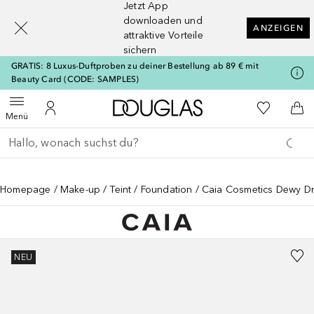
Jetzt App
[navigation.slideout.screenreader]
downloaden und
ANZEIGEN
attraktive Vorteile
sichern
GRATIS: 8 Luxus-Duftproben zu deiner Bestellung ab 89 € mit
Beauty Card (CODE: SAMPLES)
Zur Douglas Startseite
Zu Meiner 
Menü öffnen
Zu Meinem Kundenkonto
Zum
Menü
Gehe zurück
Suche ausführen
Homepage
Make-up
Teint
Foundation
Caia Cosmetics Dewy D
NEU