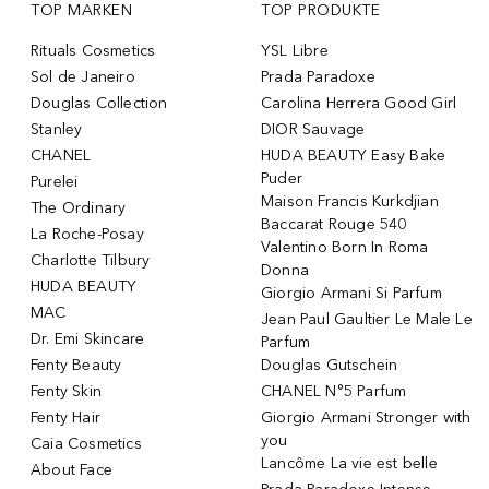
TOP MARKEN
TOP PRODUKTE
Rituals Cosmetics
YSL Libre
Sol de Janeiro
Prada Paradoxe
Douglas Collection
Carolina Herrera Good Girl
Stanley
DIOR Sauvage
CHANEL
HUDA BEAUTY Easy Bake
Puder
Purelei
Maison Francis Kurkdjian
The Ordinary
Baccarat Rouge 540
La Roche-Posay
Valentino Born In Roma
Charlotte Tilbury
Donna
HUDA BEAUTY
Giorgio Armani Si Parfum
MAC
Jean Paul Gaultier Le Male Le
Dr. Emi Skincare
Parfum
Fenty Beauty
Douglas Gutschein
Fenty Skin
CHANEL N°5 Parfum
Fenty Hair
Giorgio Armani Stronger with
you
Caia Cosmetics
Lancôme La vie est belle
About Face