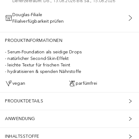
Lieferzeitraum: Do., 13.08.2026 bis Sa., 15.08.2026
Douglas-Filiale
Filialverfügbarkeit prüfen
IN DEN WARENKORB
PRODUKTINFORMATIONEN
Serum-Foundation als seidige Drops
natürlicher Second-Skin-Effekt
leichte Textur für frischen Teint
hydratisieren & spenden Nährstoffe
vegan
parfümfrei
PRODUKTDETAILS
ANWENDUNG
INHALTSSTOFFE