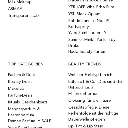
Prada Paradoxe Intense
Milk Makeup
XERJOFF Vibe Erba Pura
ARMAF
YSL Black Opium
Transparent Lab
Sol de Janeiro No. 59
Bodyspray
Yves Saint Laurent Y
Summer Mink - Parfum by
Drake
Huda Beauty Parfum
TOP KATEGORIEN
BEAUTY TRENDS
Parfum & Düfte
Welcher Farbtyp bin ich
Beauty Deals
EdP, EdT & Co.: Das sind die
Unterschiede
Make-up
Milien entfernen
Parfum-Deals
Glossing für die Haare
Rituals Geschenksets
Gesichtspflege: Diese
Männerparfum &
Reihenfolge ist die richtige
Herrenparfum
Dauerwelle pflegen
Damen Parfum im SALE
Lip Tint & Lip Stain
Yves Saint Laurent