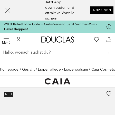
Jetzt App
[navigation.slideout.screenreader]
downloaden und
ANZEIGEN
attraktive Vorteile
sichern
-20 % Rabatt ohne Code + Gratis-Versand. Jetzt Sommer-Must-
Haves shoppen!
Zur Douglas Startseite
Zu Meiner 
Menü öffnen
Zu Meinem Kundenkonto
Zum
Menü
Gehe zurück
Suche ausführen
Homepage
Gesicht
Lippenpflege
Lippenbalsam
Caia Cosmeti
NEU