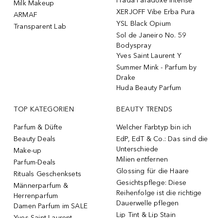
Prada Paradoxe Intense
Milk Makeup
XERJOFF Vibe Erba Pura
ARMAF
YSL Black Opium
Transparent Lab
Sol de Janeiro No. 59
Bodyspray
Yves Saint Laurent Y
Summer Mink - Parfum by
Drake
Huda Beauty Parfum
TOP KATEGORIEN
BEAUTY TRENDS
Parfum & Düfte
Welcher Farbtyp bin ich
Beauty Deals
EdP, EdT & Co.: Das sind die
Unterschiede
Make-up
Milien entfernen
Parfum-Deals
Glossing für die Haare
Rituals Geschenksets
Gesichtspflege: Diese
Männerparfum &
Reihenfolge ist die richtige
Herrenparfum
Dauerwelle pflegen
Damen Parfum im SALE
Lip Tint & Lip Stain
Yves Saint Laurent