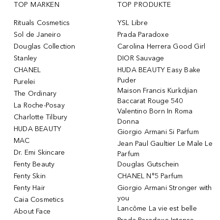
TOP MARKEN
TOP PRODUKTE
Rituals Cosmetics
YSL Libre
Sol de Janeiro
Prada Paradoxe
Douglas Collection
Carolina Herrera Good Girl
Stanley
DIOR Sauvage
CHANEL
HUDA BEAUTY Easy Bake
Puder
Purelei
Maison Francis Kurkdjian
The Ordinary
Baccarat Rouge 540
La Roche-Posay
Valentino Born In Roma
Charlotte Tilbury
Donna
HUDA BEAUTY
Giorgio Armani Si Parfum
MAC
Jean Paul Gaultier Le Male Le
Dr. Emi Skincare
Parfum
Fenty Beauty
Douglas Gutschein
Fenty Skin
CHANEL N°5 Parfum
Fenty Hair
Giorgio Armani Stronger with
you
Caia Cosmetics
Lancôme La vie est belle
About Face