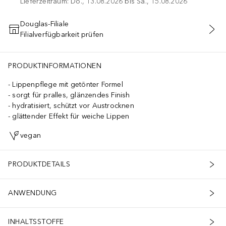
Lieferzeitraum: Do., 13.08.2026 bis Sa., 15.08.2026
Douglas-Filiale
Filialverfügbarkeit prüfen
IN DEN WARENKORB
PRODUKTINFORMATIONEN
Lippenpflege mit getönter Formel
sorgt für pralles, glänzendes Finish
hydratisiert, schützt vor Austrocknen
glättender Effekt für weiche Lippen
vegan
PRODUKTDETAILS
ANWENDUNG
INHALTSSTOFFE