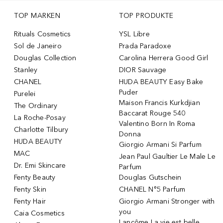
TOP MARKEN
TOP PRODUKTE
Rituals Cosmetics
YSL Libre
Sol de Janeiro
Prada Paradoxe
Douglas Collection
Carolina Herrera Good Girl
Stanley
DIOR Sauvage
CHANEL
HUDA BEAUTY Easy Bake
Puder
Purelei
Maison Francis Kurkdjian
The Ordinary
Baccarat Rouge 540
La Roche-Posay
Valentino Born In Roma
Charlotte Tilbury
Donna
HUDA BEAUTY
Giorgio Armani Si Parfum
MAC
Jean Paul Gaultier Le Male Le
Dr. Emi Skincare
Parfum
Fenty Beauty
Douglas Gutschein
Fenty Skin
CHANEL N°5 Parfum
Fenty Hair
Giorgio Armani Stronger with
you
Caia Cosmetics
Lancôme La vie est belle