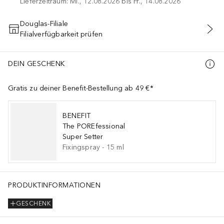
Lieferzeitraum: Mi., 12.08.2026 bis Fr., 14.08.2026
Douglas-Filiale
Filialverfügbarkeit prüfen
IN DEN WARENKORB
DEIN GESCHENK
Gratis zu deiner Benefit-Bestellung ab 49 €*
BENEFIT
The POREfessional
Super Setter
Fixingspray
-
15
ml
PRODUKTINFORMATIONEN
GESCHENK