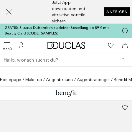
Jetzt App
[navigation.slideout.screenreader]
downloaden und
ANZEIGEN
attraktive Vorteile
sichern
GRATIS: 8 Luxus-Duftproben zu deiner Bestellung ab 89 € mit
Beauty Card (CODE: SAMPLES)
Zur Douglas Startseite
Zu Meiner 
Menü öffnen
Zu Meinem Kundenkonto
Zum
Menü
Gehe zurück
Suche ausführen
Homepage
Make-up
Augenbrauen
Augenbrauengel
Benefit 