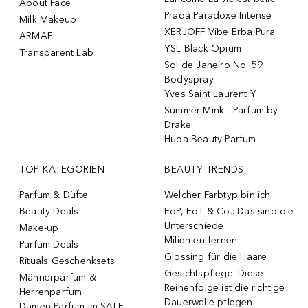
About Face
Prada Paradoxe Intense
Milk Makeup
XERJOFF Vibe Erba Pura
ARMAF
YSL Black Opium
Transparent Lab
Sol de Janeiro No. 59
Bodyspray
Yves Saint Laurent Y
Summer Mink - Parfum by
Drake
Huda Beauty Parfum
TOP KATEGORIEN
BEAUTY TRENDS
Parfum & Düfte
Welcher Farbtyp bin ich
Beauty Deals
EdP, EdT & Co.: Das sind die
Unterschiede
Make-up
Milien entfernen
Parfum-Deals
Glossing für die Haare
Rituals Geschenksets
Gesichtspflege: Diese
Männerparfum &
Reihenfolge ist die richtige
Herrenparfum
Dauerwelle pflegen
Damen Parfum im SALE