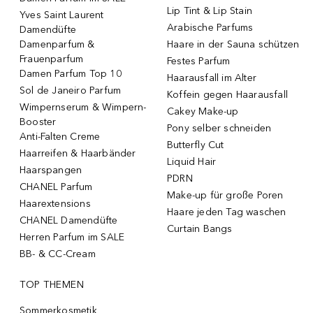
Lip Tint & Lip Stain
Yves Saint Laurent
Arabische Parfums
Damendüfte
Damenparfum &
Haare in der Sauna schützen
Frauenparfum
Festes Parfum
Damen Parfum Top 10
Haarausfall im Alter
Sol de Janeiro Parfum
Koffein gegen Haarausfall
Wimpernserum & Wimpern-
Cakey Make-up
Booster
Pony selber schneiden
Anti-Falten Creme
Butterfly Cut
Haarreifen & Haarbänder
Liquid Hair
Haarspangen
PDRN
CHANEL Parfum
Make-up für große Poren
Haarextensions
Haare jeden Tag waschen
CHANEL Damendüfte
Curtain Bangs
Herren Parfum im SALE
BB- & CC-Cream
TOP THEMEN
Sommerkosmetik