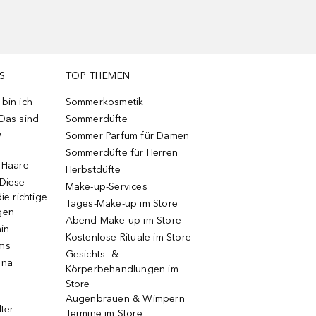
S
TOP THEMEN
bin ich
Sommerkosmetik
 Das sind
Sommerdüfte
e
Sommer Parfum für Damen
Sommerdüfte für Herren
e Haare
Herbstdüfte
 Diese
Make-up-Services
ie richtige
Tages-Make-up im Store
gen
Abend-Make-up im Store
ain
Kostenlose Rituale im Store
ums
Gesichts- &
una
Körperbehandlungen im
Store
Augenbrauen & Wimpern
lter
Termine im Store