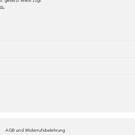
kl. gesetzl. MwSt zzgl.
en.
AGB und Widerrufsbelehrung