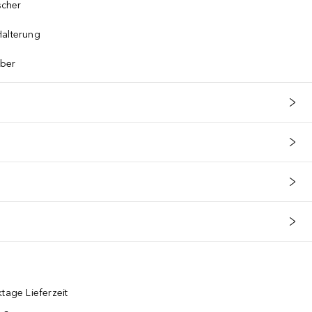
scher
Halterung
n
mber
tage Lieferzeit