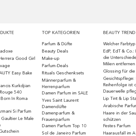
ODUKTE
TOP KATEGORIEN
BEAUTY TREND
Parfum & Düfte
Welcher Farbtyp 
radoxe
Beauty Deals
EdP, EdT & Co.:
die Unterschied
Herrera Good Girl
Make-up
Milien entfernen
uvage
Parfum-Deals
Glossing für di
AUTY Easy Bake
Rituals Geschenksets
Gesichtspflege:
Männerparfum &
Reihenfolge ist d
ancis Kurkdjian
Herrenparfum
Dauerwelle pfle
 Rouge 540
Damen Parfum im SALE
o Born In Roma
Lip Tint & Lip St
Yves Saint Laurent
Arabische Parf
Damendüfte
rmani Si Parfum
Damenparfum &
Haare in der Sa
 Gaultier Le Male
Frauenparfum
schützen
m
Damen Parfum Top 10
Festes Parfum
Gutschein
Sol de Janeiro Parfum
Haarausfall im A