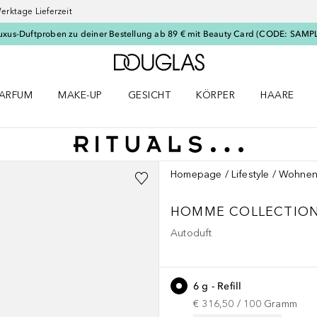
erktage Lieferzeit
uxus-Duftproben zu deiner Bestellung ab 89 € mit Beauty Card (CODE: SAMP
Zur Douglas Startseite
ARFUM
MAKE-UP
GESICHT
KÖRPER
HAARE
ffnen
arfum Menü öffnen
Make-up Menü öffnen
Gesicht Menü öffnen
Körper Menü öffnen
Haare Menü
Homepage
Lifestyle
Wohne
HOMME COLLECTIO
Autoduft
6 g - Refill
€ 316,50
 / 
100
Gramm