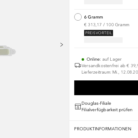
6 Gramm
€ 313,17
 / 
100
Gramm
PREISVORTEIL
Online
:
auf Lager
Versandkostenfrei ab
€ 39,
Lieferzeitraum: Mi., 12.08.20
Douglas-Filiale
Filialverfügbarkeit prüfen
PRODUKTINFORMATIONEN