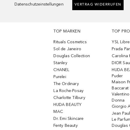
Datenschutzeinstellungen
VERTRAG WIDERRUFEN
TOP MARKEN
TOP PR
Rituals Cosmetics
YSL Libre
Sol de Janeiro
Prada Pa
Douglas Collection
Carolina 
Stanley
DIOR Sa
CHANEL
HUDA BE
Puder
Purelei
Maison Fr
The Ordinary
Baccarat
La Roche-Posay
Valentin
Charlotte Tilbury
Donna
HUDA BEAUTY
Giorgio A
MAC
Jean Paul
Dr. Emi Skincare
Le Parfu
Fenty Beauty
Douglas 