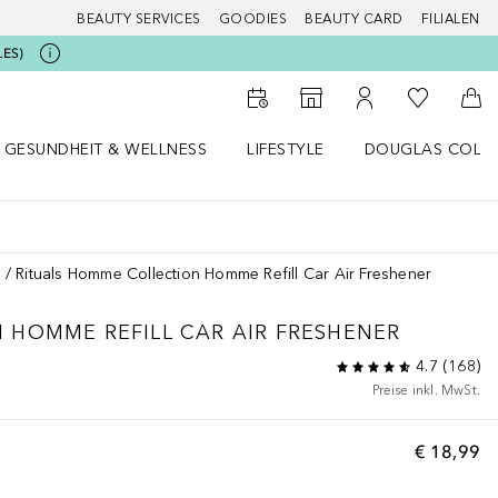
BEAUTY SERVICES
GOODIES
BEAUTY CARD
FILIALEN
LES)
Zu Meiner 
Zum Storefinder
Zu Meinem Kunde
Zum
GESUNDHEIT & WELLNESS
LIFESTYLE
DOUGLAS COLL
 öffnen
Gesundheit & Wellness Menü öffnen
Lifestyle Menü öffnen
Douglas Collecti
n
Rituals Homme Collection Homme Refill Car Air Freshener
N
HOMME REFILL CAR AIR FRESHENER
4.7
(
168
)
Preise inkl. MwSt.
€ 18,99