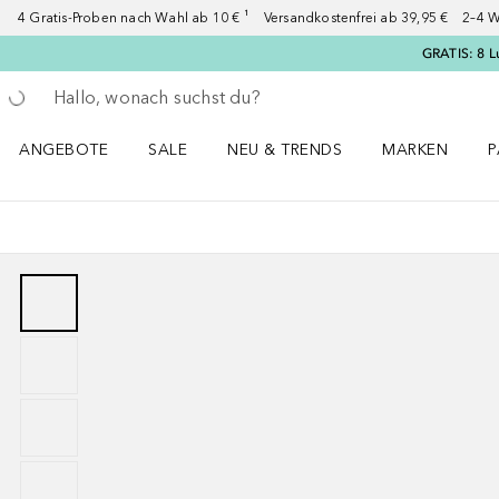
4 Gratis-Proben nach Wahl ab 10 € ¹ Versandkostenfrei ab 39,95 € 2–4 W
GRATIS: 8 L
Gehe zurück
Suche ausführen
ANGEBOTE
SALE
NEU & TRENDS
MARKEN
P
Angebote Menü öffnen
Sale Menü öffnen
NEU & TRENDS Menü öffnen
MARKEN Menü ö
P