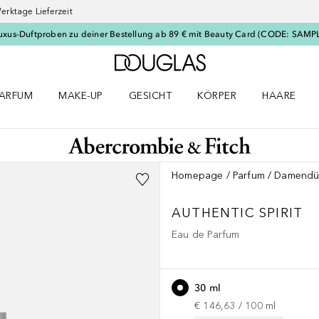
erktage Lieferzeit
uxus-Duftproben zu deiner Bestellung ab 89 € mit Beauty Card (CODE: SAMP
Zur Douglas Startseite
ARFUM
MAKE-UP
GESICHT
KÖRPER
HAARE
ffnen
arfum Menü öffnen
Make-up Menü öffnen
Gesicht Menü öffnen
Körper Menü öffnen
Haare Menü
Homepage
Parfum
Damendü
AUTHENTIC
SPIRIT
Eau de Parfum
30 ml
€ 146,63
 / 
100
ml