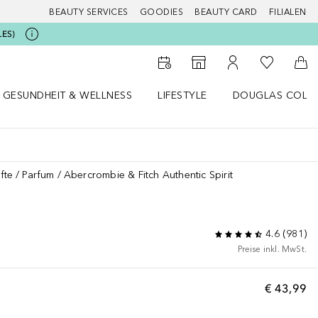
BEAUTY SERVICES
GOODIES
BEAUTY CARD
FILIALEN
LES)
Zu Meiner 
Zum Storefinder
Zu Meinem Kunde
Zum
GESUNDHEIT & WELLNESS
LIFESTYLE
DOUGLAS COLL
 öffnen
Gesundheit & Wellness Menü öffnen
Lifestyle Menü öffnen
Douglas Collecti
fte
Parfum
Abercrombie & Fitch Authentic Spirit
4.6
(
981
)
Preise inkl. MwSt.
€ 43,99