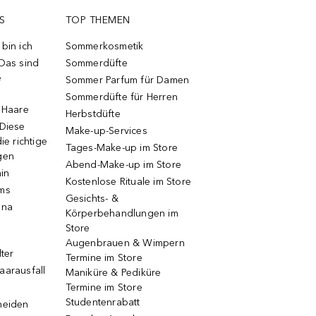
S
TOP THEMEN
bin ich
Sommerkosmetik
 Das sind
Sommerdüfte
e
Sommer Parfum für Damen
Sommerdüfte für Herren
e Haare
Herbstdüfte
 Diese
Make-up-Services
ie richtige
Tages-Make-up im Store
gen
Abend-Make-up im Store
ain
Kostenlose Rituale im Store
ums
Gesichts- &
una
Körperbehandlungen im
Store
Augenbrauen & Wimpern
lter
Termine im Store
aarausfall
Maniküre & Pediküre
Termine im Store
Studentenrabatt
neiden