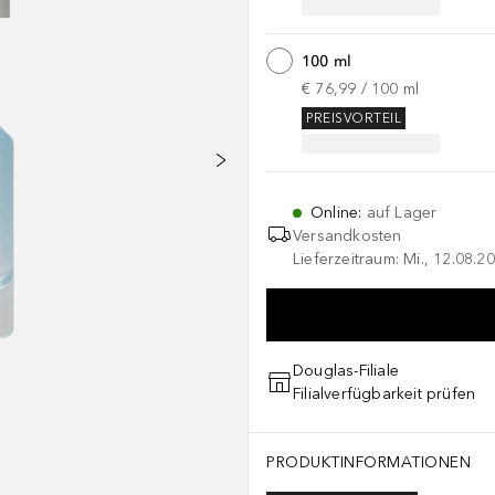
100 ml
€ 76,99
 / 
100
ml
PREISVORTEIL
Online
:
auf Lager
Versandkosten
Lieferzeitraum: Mi., 12.08.20
Douglas-Filiale
Filialverfügbarkeit prüfen
PRODUKTINFORMATIONEN