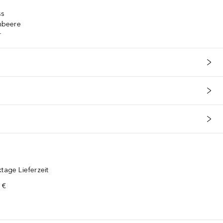
ss
imbeere
r
tage Lieferzeit
 €