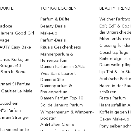
ODUKTE
TOP KATEGORIEN
BEAUTY TREND
Parfum & Düfte
Welcher Farbtyp 
radoxe
Beauty Deals
EdP, EdT & Co.:
die Unterschied
Herrera Good Girl
Make-up
Milien entfernen
uvage
Parfum-Deals
Glossing für di
AUTY Easy Bake
Rituals Geschenksets
Gesichtspflege:
Männerparfum &
Reihenfolge ist d
ancis Kurkdjian
Herrenparfum
Dauerwelle pfle
 Rouge 540
Damen Parfum im SALE
o Born In Roma
Lip Tint & Lip St
Yves Saint Laurent
Arabische Parf
Damendüfte
rmani Si Parfum
Damenparfum &
Haare in der Sa
 Gaultier Le Male
Frauenparfum
schützen
m
Damen Parfum Top 10
Festes Parfum
Gutschein
Sol de Janeiro Parfum
Haarausfall im A
N°5 Parfum
Wimpernserum & Wimpern-
Koffein gegen H
Armani Stronger
Booster
Cakey Make-up
Anti-Falten Creme
Pony selber sch
a vie est belle