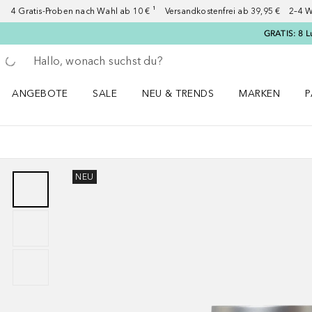
4 Gratis-Proben nach Wahl ab 10 € ¹ Versandkostenfrei ab 39,95 € 2–4 W
GRATIS: 8 L
Gehe zurück
Suche ausführen
ANGEBOTE
SALE
NEU & TRENDS
MARKEN
P
Angebote Menü öffnen
Sale Menü öffnen
NEU & TRENDS Menü öffnen
MARKEN Menü ö
P
NEU