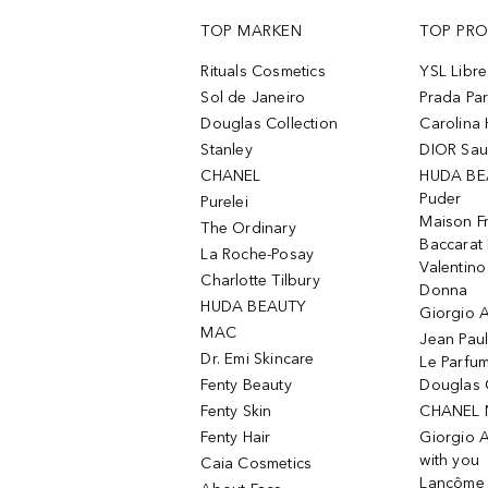
TOP MARKEN
TOP PR
Rituals Cosmetics
YSL Libre
Sol de Janeiro
Prada Pa
Douglas Collection
Carolina 
Stanley
DIOR Sa
CHANEL
HUDA BE
Puder
Purelei
Maison Fr
The Ordinary
Baccarat
La Roche-Posay
Valentin
Charlotte Tilbury
Donna
HUDA BEAUTY
Giorgio A
MAC
Jean Paul
Dr. Emi Skincare
Le Parfu
Fenty Beauty
Douglas 
Fenty Skin
CHANEL 
Fenty Hair
Giorgio 
with you
Caia Cosmetics
Lancôme L