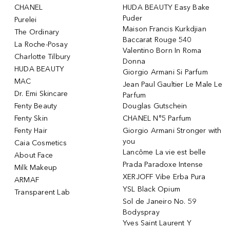
CHANEL
HUDA BEAUTY Easy Bake
Puder
Purelei
Maison Francis Kurkdjian
The Ordinary
Baccarat Rouge 540
La Roche-Posay
Valentino Born In Roma
Charlotte Tilbury
Donna
HUDA BEAUTY
Giorgio Armani Si Parfum
MAC
Jean Paul Gaultier Le Male Le
Dr. Emi Skincare
Parfum
Fenty Beauty
Douglas Gutschein
Fenty Skin
CHANEL N°5 Parfum
Fenty Hair
Giorgio Armani Stronger with
you
Caia Cosmetics
Lancôme La vie est belle
About Face
Prada Paradoxe Intense
Milk Makeup
XERJOFF Vibe Erba Pura
ARMAF
YSL Black Opium
Transparent Lab
Sol de Janeiro No. 59
Bodyspray
Yves Saint Laurent Y