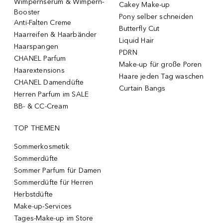
Wimpernserum & Wimpern-
Cakey Make-up
Booster
Pony selber schneiden
Anti-Falten Creme
Butterfly Cut
Haarreifen & Haarbänder
Liquid Hair
Haarspangen
PDRN
CHANEL Parfum
Make-up für große Poren
Haarextensions
Haare jeden Tag waschen
CHANEL Damendüfte
Curtain Bangs
Herren Parfum im SALE
BB- & CC-Cream
TOP THEMEN
Sommerkosmetik
Sommerdüfte
Sommer Parfum für Damen
Sommerdüfte für Herren
Herbstdüfte
Make-up-Services
Tages-Make-up im Store