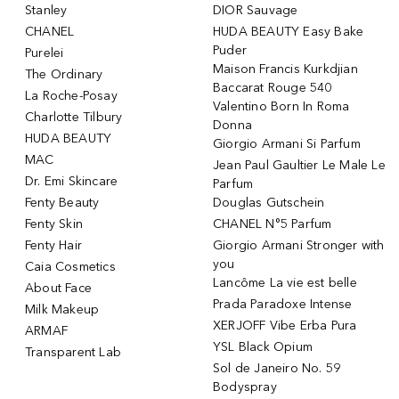
Stanley
DIOR Sauvage
CHANEL
HUDA BEAUTY Easy Bake
Puder
Purelei
Maison Francis Kurkdjian
The Ordinary
Baccarat Rouge 540
La Roche-Posay
Valentino Born In Roma
Charlotte Tilbury
Donna
HUDA BEAUTY
Giorgio Armani Si Parfum
MAC
Jean Paul Gaultier Le Male Le
Dr. Emi Skincare
Parfum
Fenty Beauty
Douglas Gutschein
Fenty Skin
CHANEL N°5 Parfum
Fenty Hair
Giorgio Armani Stronger with
you
Caia Cosmetics
Lancôme La vie est belle
About Face
Prada Paradoxe Intense
Milk Makeup
XERJOFF Vibe Erba Pura
ARMAF
YSL Black Opium
Transparent Lab
Sol de Janeiro No. 59
Bodyspray