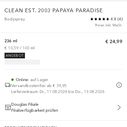
CLEAN EST. 2003
PAPAYA PARADISE
Bodyspray
4.8
(
4
)
Preise inkl. MwSt.
236 ml
€ 24,99
€ 10,59
 / 
100
ml
ANGEBOT
Online
:
auf Lager
Versandkostenfrei ab
€ 39,95
Lieferzeitraum: Di., 11.08.2026 bis Do., 13.08.2026
Douglas-Filiale
Filialverfügbarkeit prüfen
IN DEN WARENKORB