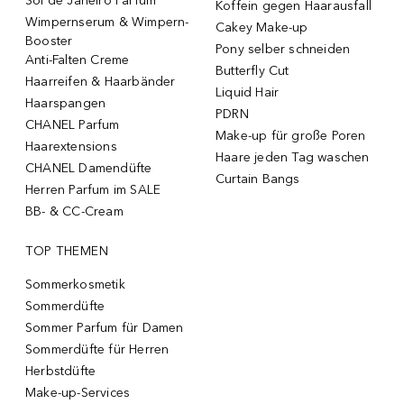
Sol de Janeiro Parfum
Koffein gegen Haarausfall
Wimpernserum & Wimpern-
Cakey Make-up
Booster
Pony selber schneiden
Anti-Falten Creme
Butterfly Cut
Haarreifen & Haarbänder
Liquid Hair
Haarspangen
PDRN
CHANEL Parfum
Make-up für große Poren
Haarextensions
Haare jeden Tag waschen
CHANEL Damendüfte
Curtain Bangs
Herren Parfum im SALE
BB- & CC-Cream
TOP THEMEN
Sommerkosmetik
Sommerdüfte
Sommer Parfum für Damen
Sommerdüfte für Herren
Herbstdüfte
Make-up-Services