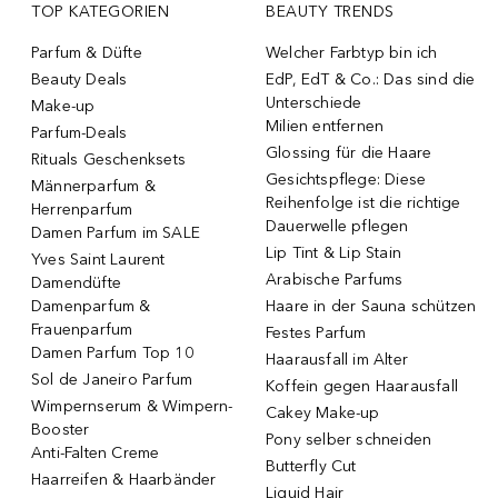
TOP KATEGORIEN
BEAUTY TRENDS
Parfum & Düfte
Welcher Farbtyp bin ich
Beauty Deals
EdP, EdT & Co.: Das sind die
Unterschiede
Make-up
Milien entfernen
Parfum-Deals
Glossing für die Haare
Rituals Geschenksets
Gesichtspflege: Diese
Männerparfum &
Reihenfolge ist die richtige
Herrenparfum
Dauerwelle pflegen
Damen Parfum im SALE
Lip Tint & Lip Stain
Yves Saint Laurent
Arabische Parfums
Damendüfte
Damenparfum &
Haare in der Sauna schützen
Frauenparfum
Festes Parfum
Damen Parfum Top 10
Haarausfall im Alter
Sol de Janeiro Parfum
Koffein gegen Haarausfall
Wimpernserum & Wimpern-
Cakey Make-up
Booster
Pony selber schneiden
Anti-Falten Creme
Butterfly Cut
Haarreifen & Haarbänder
Liquid Hair