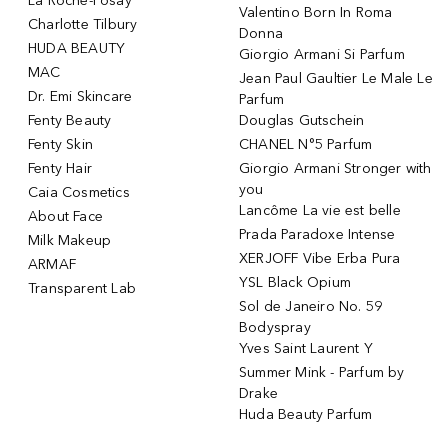
La Roche-Posay
Valentino Born In Roma
Charlotte Tilbury
Donna
HUDA BEAUTY
Giorgio Armani Si Parfum
MAC
Jean Paul Gaultier Le Male Le
Dr. Emi Skincare
Parfum
Fenty Beauty
Douglas Gutschein
Fenty Skin
CHANEL N°5 Parfum
Fenty Hair
Giorgio Armani Stronger with
you
Caia Cosmetics
Lancôme La vie est belle
About Face
Prada Paradoxe Intense
Milk Makeup
XERJOFF Vibe Erba Pura
ARMAF
YSL Black Opium
Transparent Lab
Sol de Janeiro No. 59
Bodyspray
Yves Saint Laurent Y
Summer Mink - Parfum by
Drake
Huda Beauty Parfum