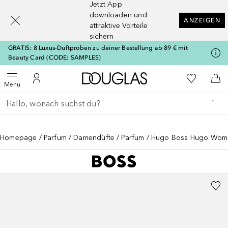
Jetzt App
[navigation.slideout.screenreader]
downloaden und
ANZEIGEN
attraktive Vorteile
sichern
GRATIS: 8 Luxus-Duftproben zu deiner Bestellung ab 89 € mit
Beauty Card (CODE: SAMPLES)
Zur Douglas Startseite
Zu Meiner 
Menü öffnen
Zu Meinem Kundenkonto
Zum
Menü
Gehe zurück
Suche ausführen
Homepage
Parfum
Damendüfte
Parfum
Hugo Boss Hugo Wom