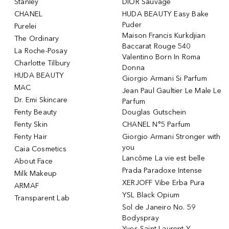
Stanley
DIOR Sauvage
CHANEL
HUDA BEAUTY Easy Bake
Puder
Purelei
Maison Francis Kurkdjian
The Ordinary
Baccarat Rouge 540
La Roche-Posay
Valentino Born In Roma
Charlotte Tilbury
Donna
HUDA BEAUTY
Giorgio Armani Si Parfum
MAC
Jean Paul Gaultier Le Male Le
Dr. Emi Skincare
Parfum
Fenty Beauty
Douglas Gutschein
Fenty Skin
CHANEL N°5 Parfum
Fenty Hair
Giorgio Armani Stronger with
you
Caia Cosmetics
Lancôme La vie est belle
About Face
Prada Paradoxe Intense
Milk Makeup
XERJOFF Vibe Erba Pura
ARMAF
YSL Black Opium
Transparent Lab
Sol de Janeiro No. 59
Bodyspray
Yves Saint Laurent Y