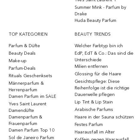
Summer Mink - Parfum by
Drake
Huda Beauty Parfum
TOP KATEGORIEN
BEAUTY TRENDS
Parfum & Düfte
Welcher Farbtyp bin ich
Beauty Deals
EdP, EdT & Co.: Das sind die
Unterschiede
Make-up
Milien entfernen
Parfum-Deals
Glossing für die Haare
Rituals Geschenksets
Gesichtspflege: Diese
Männerparfum &
Reihenfolge ist die richtige
Herrenparfum
Dauerwelle pflegen
Damen Parfum im SALE
Lip Tint & Lip Stain
Yves Saint Laurent
Arabische Parfums
Damendüfte
Damenparfum &
Haare in der Sauna schützen
Frauenparfum
Festes Parfum
Damen Parfum Top 10
Haarausfall im Alter
Sol de Janeiro Parfum
Koffein gegen Haarausfall