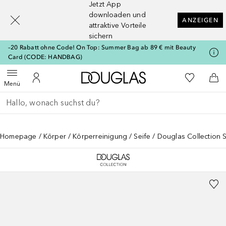
Jetzt App
[navigation.slideout.screenreader]
downloaden und
ANZEIGEN
attraktive Vorteile
sichern
–20 Rabatt ohne Code! On Top: Summer Bag ab 89 € mit Beauty
Card (CODE: HANDBAG)
Zur Douglas Startseite
Zu Meiner 
Menü öffnen
Zu Meinem Kundenkonto
Zum
Menü
Gehe zurück
Suche ausführen
Homepage
Körper
Körperreinigung
Seife
Douglas Collection