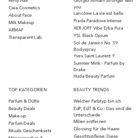
Fenty Hair
Giorgio Armani Stronger with
you
Caia Cosmetics
Lancôme La vie est belle
About Face
Prada Paradoxe Intense
Milk Makeup
XERJOFF Vibe Erba Pura
ARMAF
YSL Black Opium
Transparent Lab
Sol de Janeiro No. 59
Bodyspray
Yves Saint Laurent Y
Summer Mink - Parfum by
Drake
Huda Beauty Parfum
TOP KATEGORIEN
BEAUTY TRENDS
Parfum & Düfte
Welcher Farbtyp bin ich
Beauty Deals
EdP, EdT & Co.: Das sind die
Unterschiede
Make-up
Milien entfernen
Parfum-Deals
Glossing für die Haare
Rituals Geschenksets
Gesichtspflege: Diese