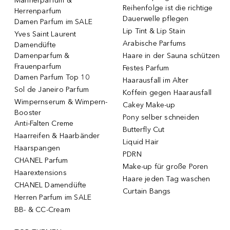
Männerparfum &
Reihenfolge ist die richtige
Herrenparfum
Dauerwelle pflegen
Damen Parfum im SALE
Lip Tint & Lip Stain
Yves Saint Laurent
Arabische Parfums
Damendüfte
Damenparfum &
Haare in der Sauna schützen
Frauenparfum
Festes Parfum
Damen Parfum Top 10
Haarausfall im Alter
Sol de Janeiro Parfum
Koffein gegen Haarausfall
Wimpernserum & Wimpern-
Cakey Make-up
Booster
Pony selber schneiden
Anti-Falten Creme
Butterfly Cut
Haarreifen & Haarbänder
Liquid Hair
Haarspangen
PDRN
CHANEL Parfum
Make-up für große Poren
Haarextensions
Haare jeden Tag waschen
CHANEL Damendüfte
Curtain Bangs
Herren Parfum im SALE
BB- & CC-Cream