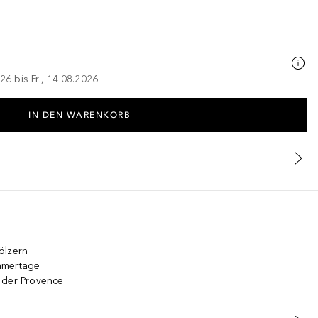
26 bis Fr., 14.08.2026
IN DEN WARENKORB
ölzern
mmertage
 der Provence