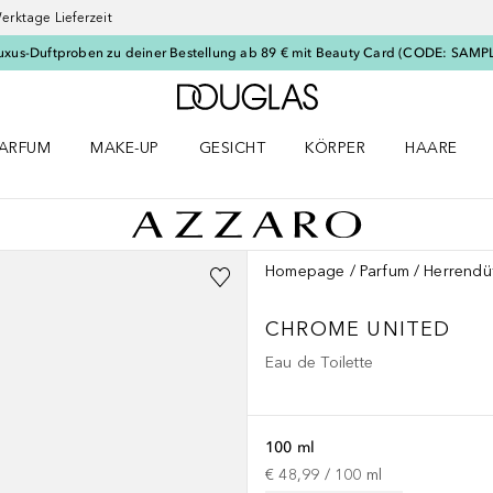
erktage Lieferzeit
uxus-Duftproben zu deiner Bestellung ab 89 € mit Beauty Card (CODE: SAMP
Zur Douglas Startseite
ARFUM
MAKE-UP
GESICHT
KÖRPER
HAARE
ffnen
arfum Menü öffnen
Make-up Menü öffnen
Gesicht Menü öffnen
Körper Menü öffnen
Haare Menü
Homepage
Parfum
Herrendü
CHROME
UNITED
Eau de Toilette
100 ml
€ 48,99
 / 
100
ml