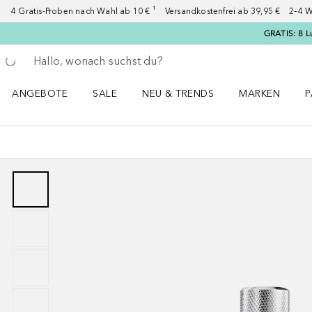
4 Gratis-Proben nach Wahl ab 10 € ¹ Versandkostenfrei ab 39,95 € 2–4 W
GRATIS: 8 L
Gehe zurück
Suche ausführen
ANGEBOTE
SALE
NEU & TRENDS
MARKEN
P
Angebote Menü öffnen
Sale Menü öffnen
NEU & TRENDS Menü öffnen
MARKEN Menü ö
P