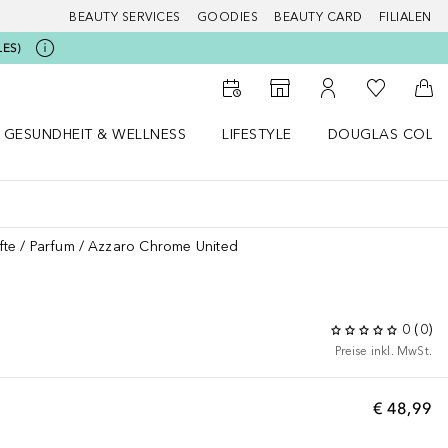
BEAUTY SERVICES
GOODIES
BEAUTY CARD
FILIALEN
LES)
Zu Meiner 
Zum Storefinder
Zu Meinem Kunde
Zum
GESUNDHEIT & WELLNESS
LIFESTYLE
DOUGLAS COLL
 öffnen
Gesundheit & Wellness Menü öffnen
Lifestyle Menü öffnen
Douglas Collecti
fte
Parfum
Azzaro Chrome United
0
(
0
)
Preise inkl. MwSt.
€ 48,99