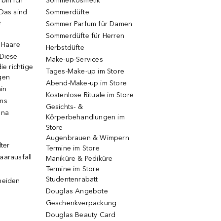
bin ich
Sommerkosmetik
 Das sind
Sommerdüfte
e
Sommer Parfum für Damen
Sommerdüfte für Herren
e Haare
Herbstdüfte
 Diese
Make-up-Services
ie richtige
Tages-Make-up im Store
gen
Abend-Make-up im Store
ain
Kostenlose Rituale im Store
ums
Gesichts- &
una
Körperbehandlungen im
Store
Augenbrauen & Wimpern
lter
Termine im Store
aarausfall
Maniküre & Pediküre
Termine im Store
Studentenrabatt
neiden
Douglas Angebote
Geschenkverpackung
Douglas Beauty Card