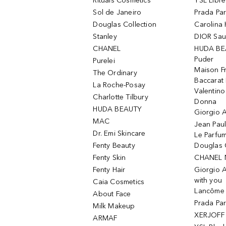
Rituals Cosmetics
YSL Libre
Sol de Janeiro
Prada Pa
Douglas Collection
Carolina 
Stanley
DIOR Sa
CHANEL
HUDA BE
Puder
Purelei
Maison Fr
The Ordinary
Baccarat
La Roche-Posay
Valentin
Charlotte Tilbury
Donna
HUDA BEAUTY
Giorgio A
MAC
Jean Paul
Dr. Emi Skincare
Le Parfu
Fenty Beauty
Douglas 
Fenty Skin
CHANEL 
Fenty Hair
Giorgio 
with you
Caia Cosmetics
Lancôme L
About Face
Prada Pa
Milk Makeup
XERJOFF 
ARMAF