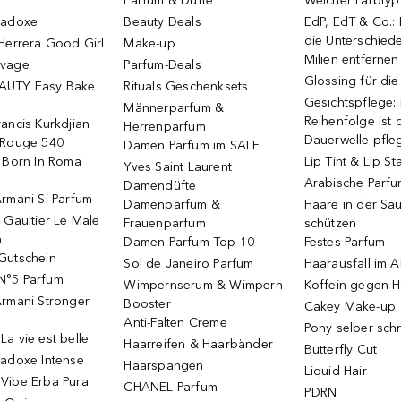
Parfum & Düfte
Welcher Farbtyp 
radoxe
Beauty Deals
EdP, EdT & Co.:
die Unterschied
Herrera Good Girl
Make-up
Milien entfernen
uvage
Parfum-Deals
Glossing für di
AUTY Easy Bake
Rituals Geschenksets
Gesichtspflege:
Männerparfum &
Reihenfolge ist d
ancis Kurkdjian
Herrenparfum
Dauerwelle pfle
 Rouge 540
Damen Parfum im SALE
o Born In Roma
Lip Tint & Lip St
Yves Saint Laurent
Arabische Parf
Damendüfte
rmani Si Parfum
Damenparfum &
Haare in der Sa
 Gaultier Le Male
Frauenparfum
schützen
m
Damen Parfum Top 10
Festes Parfum
Gutschein
Sol de Janeiro Parfum
Haarausfall im A
N°5 Parfum
Wimpernserum & Wimpern-
Koffein gegen H
Armani Stronger
Booster
Cakey Make-up
Anti-Falten Creme
Pony selber sch
a vie est belle
Haarreifen & Haarbänder
Butterfly Cut
radoxe Intense
Haarspangen
Liquid Hair
Vibe Erba Pura
CHANEL Parfum
PDRN