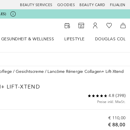
BEAUTY SERVICES
GOODIES
BEAUTY CARD
FILIALEN
LES)
Zu Meiner 
Zum Storefinder
Zu Meinem Kunde
Zum
GESUNDHEIT & WELLNESS
LIFESTYLE
DOUGLAS COLL
 öffnen
Gesundheit & Wellness Menü öffnen
Lifestyle Menü öffnen
Douglas Collecti
pflege
Gesichtscreme
Lancôme Rénergie Collagen+ Lift-Xtend
+ LIFT-XTEND
4.8
(
398
)
Preise inkl. MwSt.
€ 110,00
€ 88,00