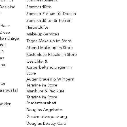
bin ich
Sommerkosmetik
 Das sind
Sommerdüfte
e
Sommer Parfum für Damen
Sommerdüfte für Herren
e Haare
Herbstdüfte
 Diese
Make-up-Services
ie richtige
Tages-Make-up im Store
gen
Abend-Make-up im Store
ain
Kostenlose Rituale im Store
ums
Gesichts- &
una
Körperbehandlungen im
Store
Augenbrauen & Wimpern
lter
Termine im Store
aarausfall
Maniküre & Pediküre
Termine im Store
Studentenrabatt
neiden
Douglas Angebote
Geschenkverpackung
Douglas Beauty Card