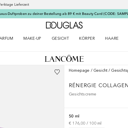
erktage Lieferzeit
uxus-Duftproben zu deiner Bestellung ab 89 € mit Beauty Card (CODE: SAMP
Zur Douglas Startseite
ARFUM
MAKE-UP
GESICHT
KÖRPER
HAARE
ffnen
arfum Menü öffnen
Make-up Menü öffnen
Gesicht Menü öffnen
Körper Menü öffnen
Haare Menü
Homepage
Gesicht
Gesichts
RÉNERGIE
COLLAGEN
Gesichtscreme
50 ml
€ 176,00
 / 
100
ml