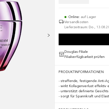
Online
:
auf Lager
Versandkosten
Lieferzeitraum: Do., 13.08.2
Douglas-Filiale
Filialverfügbarkeit prüfen
PRODUKTINFORMATIONEN
straffende, festigende Anti-A
wirkt Kollagenverlust effektiv
unterstützt definierte Gesicht
sorgt für Spannkraft und Elasti