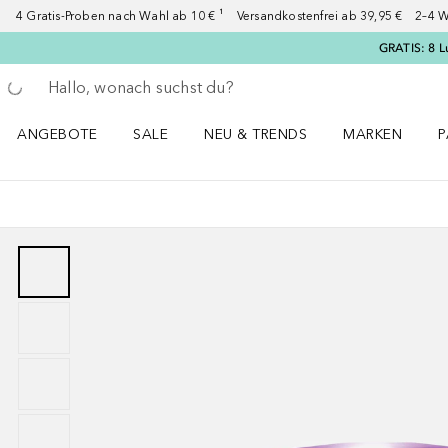
4 Gratis-Proben nach Wahl ab 10 € ¹ Versandkostenfrei ab 39,95 € 2–4 W
GRATIS: 8 L
Gehe zurück
Suche ausführen
ANGEBOTE
SALE
NEU & TRENDS
MARKEN
P
Angebote Menü öffnen
Sale Menü öffnen
NEU & TRENDS Menü öffnen
MARKEN Menü ö
P