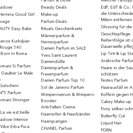
Parfum & Düfte
Welcher Farbtyp 
radoxe
Beauty Deals
EdP, EdT & Co.:
die Unterschied
Herrera Good Girl
Make-up
Milien entfernen
uvage
Parfum-Deals
Glossing für di
AUTY Easy Bake
Rituals Geschenksets
Gesichtspflege:
Männerparfum &
Reihenfolge ist d
ancis Kurkdjian
Herrenparfum
Dauerwelle pfle
 Rouge 540
Damen Parfum im SALE
o Born In Roma
Lip Tint & Lip St
Yves Saint Laurent
Arabische Parf
Damendüfte
rmani Si Parfum
Damenparfum &
Haare in der Sa
 Gaultier Le Male
Frauenparfum
schützen
m
Damen Parfum Top 10
Festes Parfum
Gutschein
Sol de Janeiro Parfum
Haarausfall im A
N°5 Parfum
Wimpernserum & Wimpern-
Koffein gegen H
Armani Stronger
Booster
Cakey Make-up
Anti-Falten Creme
Pony selber sch
a vie est belle
Haarreifen & Haarbänder
Butterfly Cut
radoxe Intense
Haarspangen
Liquid Hair
Vibe Erba Pura
CHANEL Parfum
PDRN