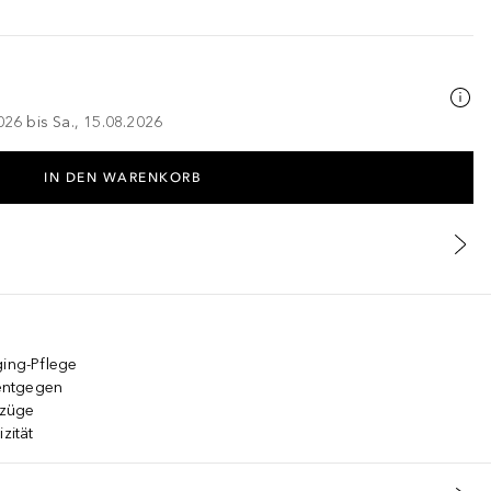
026 bis Sa., 15.08.2026
IN DEN WARENKORB
ging-Pflege
 entgegen
szüge
zität