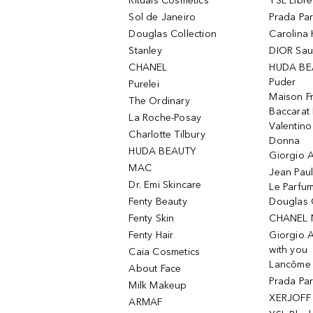
Rituals Cosmetics
YSL Libre
Sol de Janeiro
Prada Pa
Douglas Collection
Carolina 
Stanley
DIOR Sa
CHANEL
HUDA BE
Puder
Purelei
Maison Fr
The Ordinary
Baccarat
La Roche-Posay
Valentin
Charlotte Tilbury
Donna
HUDA BEAUTY
Giorgio A
MAC
Jean Paul
Dr. Emi Skincare
Le Parfu
Fenty Beauty
Douglas 
Fenty Skin
CHANEL 
Fenty Hair
Giorgio 
with you
Caia Cosmetics
Lancôme L
About Face
Prada Pa
Milk Makeup
XERJOFF 
ARMAF