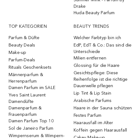
Drake
Huda Beauty Parfum
TOP KATEGORIEN
BEAUTY TRENDS
Parfum & Düfte
Welcher Farbtyp bin ich
Beauty Deals
EdP, EdT & Co.: Das sind die
Unterschiede
Make-up
Milien entfernen
Parfum-Deals
Glossing für die Haare
Rituals Geschenksets
Gesichtspflege: Diese
Männerparfum &
Reihenfolge ist die richtige
Herrenparfum
Dauerwelle pflegen
Damen Parfum im SALE
Lip Tint & Lip Stain
Yves Saint Laurent
Arabische Parfums
Damendüfte
Damenparfum &
Haare in der Sauna schützen
Frauenparfum
Festes Parfum
Damen Parfum Top 10
Haarausfall im Alter
Sol de Janeiro Parfum
Koffein gegen Haarausfall
Wimpernserum & Wimpern-
Cakey Make-up