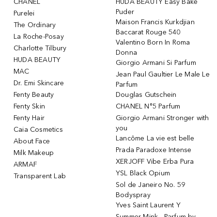
CHANEL
HUDA BEAUTY Easy Bake
Puder
Purelei
Maison Francis Kurkdjian
The Ordinary
Baccarat Rouge 540
La Roche-Posay
Valentino Born In Roma
Charlotte Tilbury
Donna
HUDA BEAUTY
Giorgio Armani Si Parfum
MAC
Jean Paul Gaultier Le Male Le
Dr. Emi Skincare
Parfum
Fenty Beauty
Douglas Gutschein
Fenty Skin
CHANEL N°5 Parfum
Fenty Hair
Giorgio Armani Stronger with
you
Caia Cosmetics
Lancôme La vie est belle
About Face
Prada Paradoxe Intense
Milk Makeup
XERJOFF Vibe Erba Pura
ARMAF
YSL Black Opium
Transparent Lab
Sol de Janeiro No. 59
Bodyspray
Yves Saint Laurent Y
Summer Mink - Parfum by