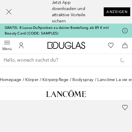
Jetzt App
[navigation.slideout.screenreader]
downloaden und
ANZEIGEN
attraktive Vorteile
sichern
GRATIS: 8 Luxus-Duftproben zu deiner Bestellung ab 89 € mit
Beauty Card (CODE: SAMPLES)
Zur Douglas Startseite
Zu Meiner 
Menü öffnen
Zu Meinem Kundenkonto
Zum
Menü
Gehe zurück
Suche ausführen
Homepage
Körper
Körperpflege
Bodyspray
Lancôme La vie es